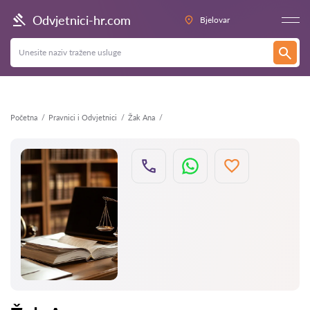
Natrag
Odvjetnici-hr.com
Bjelovar
Početna
Pravnici i Odvjetnici
Žak Ana