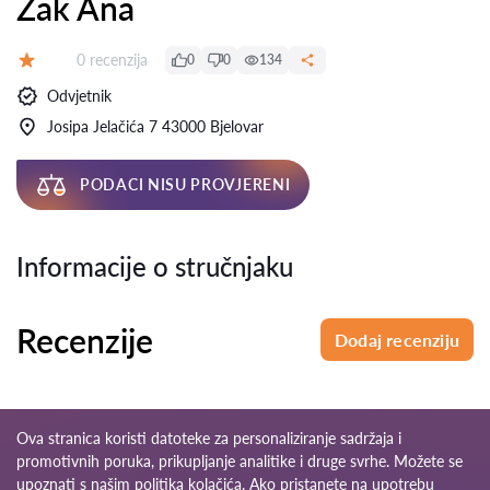
Žak Ana
Recenzija:
0 recenzija
0
0
134
Ocjena:
Odvjetnik
Josipa Jelačića 7 43000 Bjelovar
PODACI NISU PROVJERENI
Informacije o stručnjaku
Recenzije
Dodaj recenziju
Ova stranica koristi datoteke za personaliziranje sadržaja i
promotivnih poruka, prikupljanje analitike i druge svrhe. Možete se
upoznati s našim
politika kolačića
. Ako pristanete na upotrebu