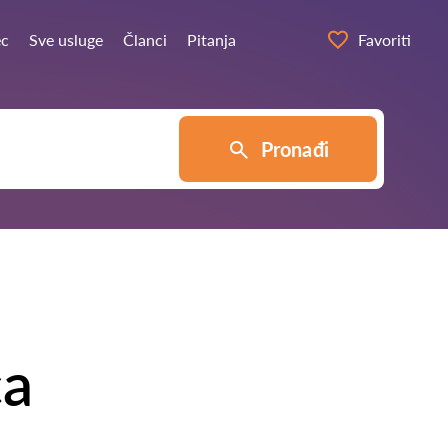
ec
Sve usluge
Članci
Pitanja
Favoriti
Pronađi
ca