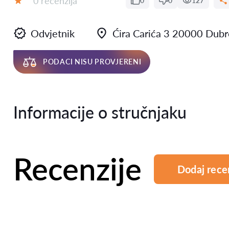
0 recenzija
0
0
127
Ocjena:
Odvjetnik
Ćira Carića 3 20000 Dubr
PODACI NISU PROVJERENI
Informacije o stručnjaku
Recenzije
Dodaj rece