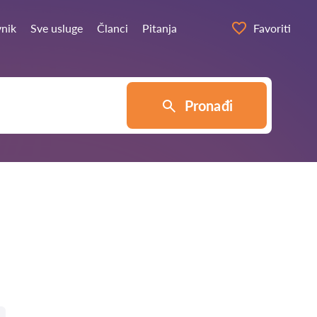
vnik
Sve usluge
Članci
Pitanja
Favoriti
Pronađi