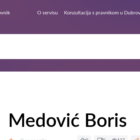
vnik
O servisu
Konzultacija s pravnikom u Dubro
Medović Boris
Recenzija: