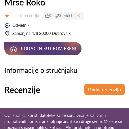
Mrse Roko
Recenzija:
0 recenzija
0
0
51
Ocjena:
Odvjetnik
Zamanjina 4/II 20000 Dubrovnik
PODACI NISU PROVJERENI
Informacije o stručnjaku
Recenzije
Dodaj recenziju
Ova stranica koristi datoteke za personaliziranje sadržaja i
promotivnih poruka, prikupljanje analitike i druge svrhe. Možete se
upoznati s našim
politika kolačića
. Ako pristanete na upotrebu