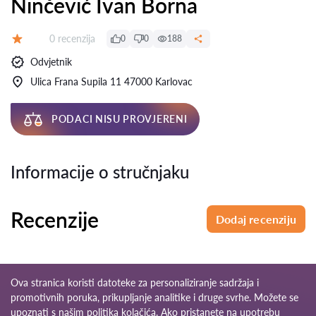
Ninčević Ivan Borna
Recenzija:
0 recenzija
0
0
188
Ocjena:
Odvjetnik
Ulica Frana Supila 11 47000 Karlovac
PODACI NISU PROVJERENI
Informacije o stručnjaku
Recenzije
Dodaj recenziju
Ova stranica koristi datoteke za personaliziranje sadržaja i
promotivnih poruka, prikupljanje analitike i druge svrhe. Možete se
upoznati s našim
politika kolačića
. Ako pristanete na upotrebu