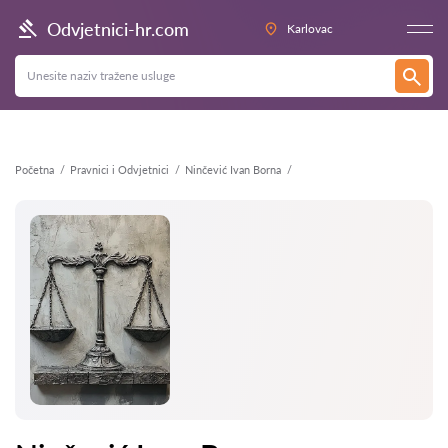
Natrag
Odvjetnici-hr.com
Karlovac
Početna
Pravnici i Odvjetnici
Ninčević Ivan Borna