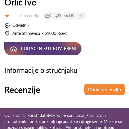
Orlić Ive
Recenzija:
0 recenzija
0
0
130
Ocjena:
Odvjetnik
Ante Starčevića 7 51000 Rijeka
PODACI NISU PROVJERENI
Informacije o stručnjaku
Recenzije
Dodaj recenziju
Ova stranica koristi datoteke za personaliziranje sadržaja i
promotivnih poruka, prikupljanje analitike i druge svrhe. Možete se
upoznati s našim
politika kolačića
. Ako pristanete na upotrebu