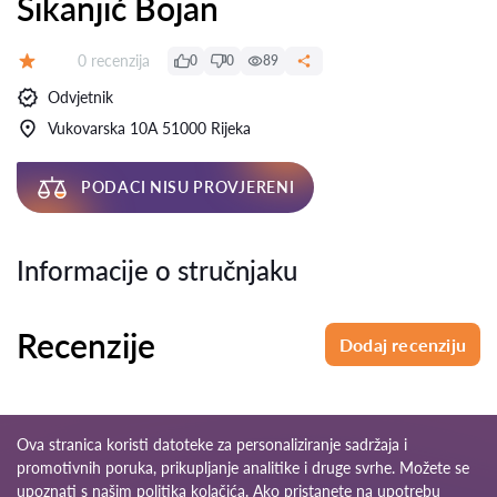
Šikanjić Bojan
Recenzija:
0 recenzija
0
0
89
Ocjena:
Odvjetnik
Vukovarska 10A 51000 Rijeka
PODACI NISU PROVJERENI
Informacije o stručnjaku
Recenzije
Dodaj recenziju
Ova stranica koristi datoteke za personaliziranje sadržaja i
promotivnih poruka, prikupljanje analitike i druge svrhe. Možete se
upoznati s našim
politika kolačića
. Ako pristanete na upotrebu