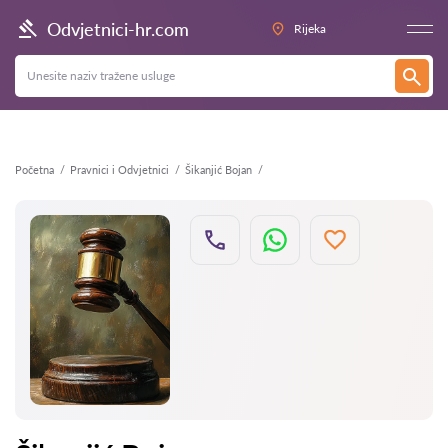
Natrag
Odvjetnici-hr.com
Rijeka
Početna
Pravnici i Odvjetnici
Šikanjić Bojan