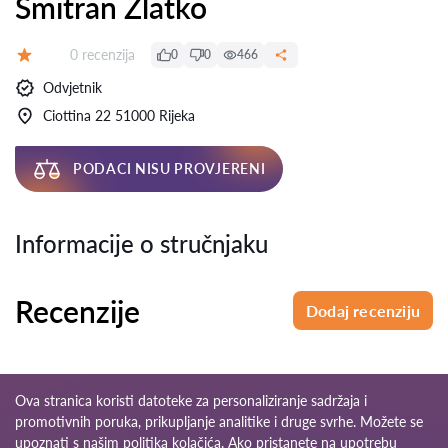
Šmitran Zlatko
Recenzija:
0 recenzija
0
0
466
Ocjena:
Odvjetnik
Ciottina 22 51000 Rijeka
PODACI NISU PROVJERENI
Informacije o stručnjaku
Recenzije
Dodaj recenziju
Ova stranica koristi datoteke za personaliziranje sadržaja i
promotivnih poruka, prikupljanje analitike i druge svrhe. Možete se
upoznati s našim
politika kolačića
. Ako pristanete na upotrebu