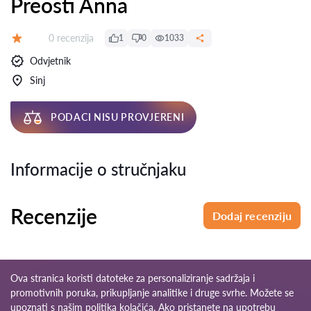
Preosti Anna
Recenzija:
0 recenzija
1
0
1033
Ocjena:
Odvjetnik
Sinj
PODACI NISU PROVJERENI
Informacije o stručnjaku
Recenzije
Dodaj recenziju
Ova stranica koristi datoteke za personaliziranje sadržaja i
promotivnih poruka, prikupljanje analitike i druge svrhe. Možete se
upoznati s našim
politika kolačića
. Ako pristanete na upotrebu