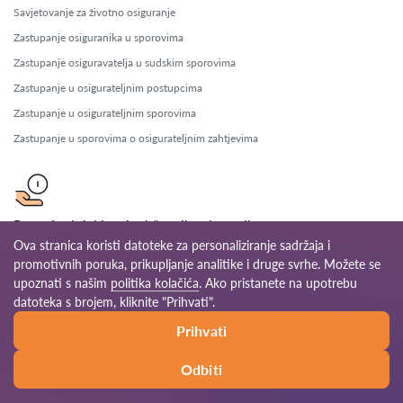
Savjetovanje za životno osiguranje
Zastupanje osiguranika u sporovima
Zastupanje osiguravatelja u sudskim sporovima
Zastupanje u osigurateljnim postupcima
Zastupanje u osigurateljnim sporovima
Zastupanje u sporovima o osigurateljnim zahtjevima
Pomoć pri dobivanju državnih subvencija
Ova stranica koristi datoteke za personaliziranje sadržaja i
Pravna pomoć za EU fondove
promotivnih poruka, prikupljanje analitike i druge svrhe. Možete se
Pravna pomoć za industrijske subvencije
upoznati s našim
politika kolačića
. Ako pristanete na upotrebu
datoteka s brojem, kliknite "Prihvati".
Pravna pomoć za subvencije u poljoprivredi
Savjetovanje za financijske poticaje
Prihvati
Savjetovanje za korištenje subvencija
Odbiti
Savjetovanje za povrat subvencija
Savjetovanje za prijave za subvencije