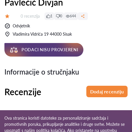
Pavlečić Divjan
Recenzija:
0 recenzija
1
0
644
Ocjena:
Odvjetnik
Vladimira Vidrića 19 44000 Sisak
PODACI NISU PROVJERENI
Informacije o stručnjaku
Recenzije
Dodaj recenziju
Ova stranica koristi datoteke za personaliziranje sadržaja i
promotivnih poruka, prikupljanje analitike i druge svrhe. Možete se
upoznati s našim
politika kolačića
. Ako pristanete na upotrebu