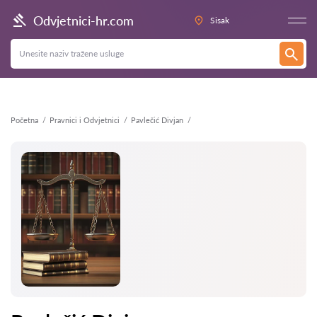
Natrag
Odvjetnici-hr.com
Sisak
Početna
Pravnici i Odvjetnici
Pavlečić Divjan