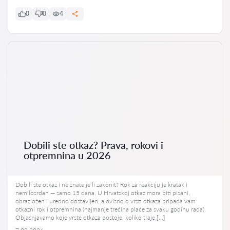
0
0
4
Dobili ste otkaz? Prava, rokovi i
otpremnina u 2026
Dobili ste otkaz i ne znate je li zakonit? Rok za reakciju je kratak i
nemilosrdan — samo 15 dana. U Hrvatskoj otkaz mora biti pisani,
obrazložen i uredno dostavljen, a ovisno o vrsti otkaza pripada vam
otkazni rok i otpremnina (najmanje trećina plaće za svaku godinu rada).
Objašnjavamo koje vrste otkaza postoje, koliko traje […]