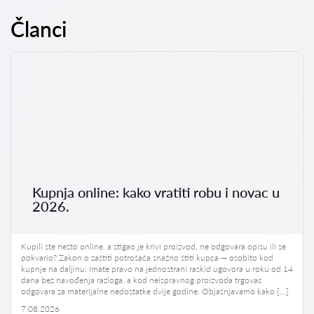
savjetovanje (pravno mišljenje). Vrsta pružene pomoći ovisi o
specifičnostima slučaja i željama klijenta.
Članci
Kupnja online: kako vratiti robu i novac u
2026.
Kupili ste nešto online, a stigao je krivi proizvod, ne odgovara opisu ili se
pokvario? Zakon o zaštiti potrošača snažno štiti kupca — osobito kod
kupnje na daljinu. Imate pravo na jednostrani raskid ugovora u roku od 14
dana bez navođenja razloga, a kod neispravnog proizvoda trgovac
odgovara za materijalne nedostatke dvije godine. Objašnjavamo kako […]
7.08.2026