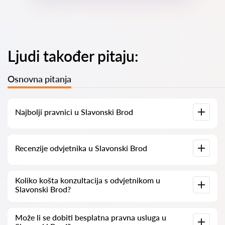
Ljudi također pitaju:
Osnovna pitanja
Najbolji pravnici u Slavonski Brod
Imamo popis najboljih pravnika u Slavonski Brod s potpunim
Recenzije odvjetnika u Slavonski Brod
informacijama. Cijene, recenzije, telefonski brojevi i adrese.
Na našoj platformi prikupljamo stvarne recenzije o
Koliko košta konzultacija s odvjetnikom u
odvjetnicima. Ne brišemo negativne recenzije niti postoji
Slavonski Brod?
mogućnost njihovog lažnog povećavanja.
Konzultacije s odvjetnicima u Slavonski Brod kreću se od 50
Može li se dobiti besplatna pravna usluga u
eur pa nadalje (cijene mogu varirati ovisno o složenosti pitanja