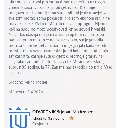
izlaz mu sluzi krvni prozor na dizan je direktno uz nas,za
vrijem 6
rasprava sadasnja odvjetnica sa Krka nije
progovorila nijednu rijec na sudu, niti mi je dala savjel, za
sve sam morala sama pokusati iako sam ekonomista, a ne
pravne struke. Zivim u Münchenu sa supprugom Njemcem
koji na sudu ne moze ucestvovati jer ne govori hrvatski.
Nasa dosadasnja odvjetnica kad je upitam da li se je za
parnicu pripremila, laze ne pa sve znam, s nije govorila
nista, onda je ne trebam. Samo mi je javljala kada ce biti
rociste.
imam svu dokumentaciju od katastra , brat je bio
sef katastra, kasnije sudski vjestak, brarticje grasjevinski
iing, tako sam od njih dobila savjete.
Mi smo vec stariji,
suprug 85 godina, ja 77.
Zanima nas takodjer po prilici Vase
cijene .
Srdacno Mirna Model
München, 9.4.2026.
ODVJETNIK Stjepan Misbrener
Iskustvo:
32 godine
Ocjena:
Odvjetnik