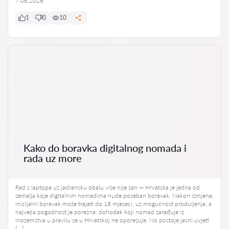
7.08.2026
1
0
10
Kako do boravka digitalnog nomada i
rada uz more
Rad s laptopa uz jadransku obalu više nije san — Hrvatska je jedna od
zemalja koje digitalnim nomadima nude poseban boravak. Nakon izmjena,
inicijalni boravak može trajati do 18 mjeseci, uz mogućnost produljenja, a
najveća pogodnost je porezna: dohodak koji nomad zarađuje iz
inozemstva u pravilu se u Hrvatskoj ne oporezuje. No postoje jasni uvjeti
[…]