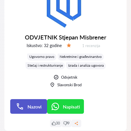
ODVJETNIK Stjepan Misbrener
Iskustvo:
32 godine
Recenzija:
1 recenzija
Ocjena:
Ugovorno pravo
Nekretnine i građevinarstvo
Stečaj i restrukturiranje
Izrada i analiza ugovora
Odvjetnik
Slavonski Brod
Nazovi
Napisati
Napisati
30
9