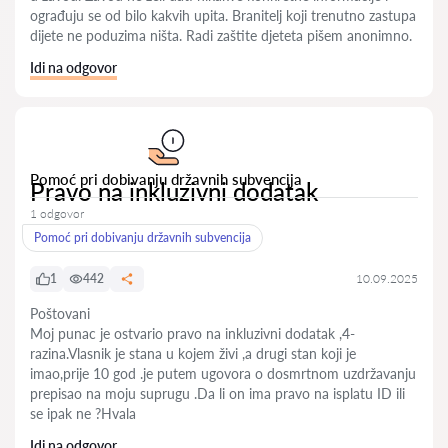
ograđuju se od bilo kakvih upita. Branitelj koji trenutno zastupa
dijete ne poduzima ništa. Radi zaštite djeteta pišem anonimno.
Idi na odgovor
Pomoć pri dobivanju državnih subvencija
Pravo na inkluzivni dodatak
1 odgovor
Pomoć pri dobivanju državnih subvencija
1
442
10.09.2025
Poštovani
Moj punac je ostvario pravo na inkluzivni dodatak ,4-
razina.Vlasnik je stana u kojem živi ,a drugi stan koji je
imao,prije 10 god .je putem ugovora o dosmrtnom uzdržavanju
prepisao na moju suprugu .Da li on ima pravo na isplatu ID ili
se ipak ne ?Hvala
Idi na odgovor