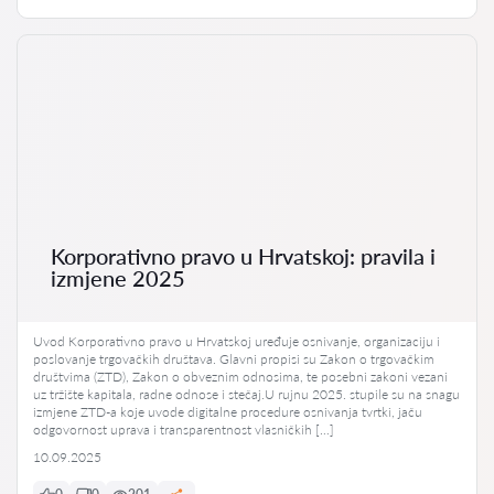
Korporativno pravo u Hrvatskoj: pravila i
izmjene 2025
Uvod Korporativno pravo u Hrvatskoj uređuje osnivanje, organizaciju i
poslovanje trgovačkih društava. Glavni propisi su Zakon o trgovačkim
društvima (ZTD), Zakon o obveznim odnosima, te posebni zakoni vezani
uz tržište kapitala, radne odnose i stečaj.U rujnu 2025. stupile su na snagu
izmjene ZTD-a koje uvode digitalne procedure osnivanja tvrtki, jaču
odgovornost uprava i transparentnost vlasničkih […]
10.09.2025