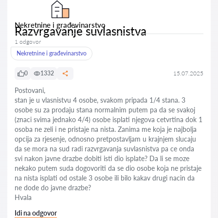
Nekretnine i građevinarstvo
Razvrgavanje suvlasnistva
1 odgovor
Nekretnine i građevinarstvo
0
1332
15.07.2025
Postovani,
stan je u vlasnistvu 4 osobe, svakom pripada 1/4 stana. 3
osobe su za prodaju stana normalnim putem pa da se svakoj
(znaci svima jednako 4/4) osobe isplati njegova cetvrtina dok 1
osoba ne zeli i ne pristaje na nista. Zanima me koja je najbolja
opcija za rjesenje, odnosno pretpostavljam u krajnjem slucaju
da se mora na sud radi razvrgavanja suvlasnistva pa ce onda
svi nakon javne drazbe dobiti isti dio isplate? Da li se moze
nekako putem suda dogovoriti da se dio osobe koja ne pristaje
na nista isplati od ostale 3 osobe ili bilo kakav drugi nacin da
ne dode do javne drazbe?
Hvala
Idi na odgovor