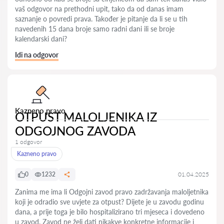
vaš odgovor na prethodni upit, tako da od danas imam
saznanje o povredi prava. Također je pitanje da li se u tih
navedenih 15 dana broje samo radni dani ili se broje
kalendarski dani?
Idi na odgovor
Kazneno pravo
OTPUST MALOLJENIKA IZ
ODGOJNOG ZAVODA
1 odgovor
Kazneno pravo
0
1232
01.04.2025
Zanima me ima li Odgojni zavod pravo zadržavanja maloljetnika
koji je odradio sve uvjete za otpust? Dijete je u zavodu godinu
dana, a prije toga je bilo hospitalizirano tri mjeseca i dovedeno
u zavod. Zavod ne želi dati nikakve konkretne informacije i