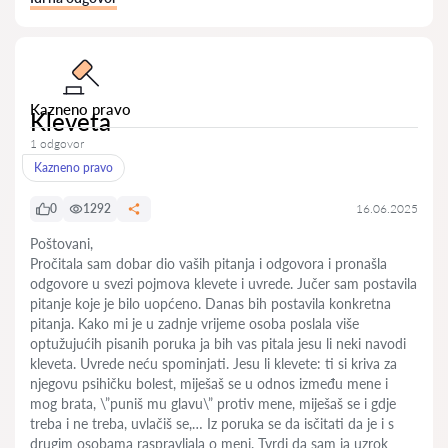
Kazneno pravo
Kleveta
1 odgovor
Kazneno pravo
0
1292
16.06.2025
Poštovani,
Pročitala sam dobar dio vaših pitanja i odgovora i pronašla
odgovore u svezi pojmova klevete i uvrede. Jučer sam postavila
pitanje koje je bilo uopćeno. Danas bih postavila konkretna
pitanja. Kako mi je u zadnje vrijeme osoba poslala više
optužujućih pisanih poruka ja bih vas pitala jesu li neki navodi
kleveta. Uvrede neću spominjati. Jesu li klevete: ti si kriva za
njegovu psihičku bolest, miješaš se u odnos između mene i
mog brata, \”puniš mu glavu\” protiv mene, miješaš se i gdje
treba i ne treba, uvlačiš se,… Iz poruka se da isčitati da je i s
drugim osobama raspravljala o meni. Tvrdi da sam ja uzrok