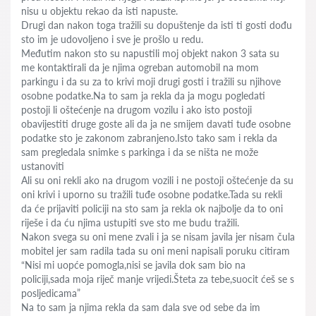
nisu u objektu rekao da isti napuste.
Drugi dan nakon toga tražili su dopuštenje da isti ti gosti dođu
sto im je udovoljeno i sve je prošlo u redu.
Međutim nakon sto su napustili moj objekt nakon 3 sata su
me kontaktirali da je njima ogreban automobil na mom
parkingu i da su za to krivi moji drugi gosti i tražili su njihove
osobne podatke.Na to sam ja rekla da ja mogu pogledati
postoji li oštećenje na drugom vozilu i ako isto postoji
obavijestiti druge goste ali da ja ne smijem davati tuđe osobne
podatke sto je zakonom zabranjeno.Isto tako sam i rekla da
sam pregledala snimke s parkinga i da se ništa ne može
ustanoviti
Ali su oni rekli ako na drugom vozili i ne postoji oštećenje da su
oni krivi i uporno su tražili tuđe osobne podatke.Tada su rekli
da će prijaviti policiji na sto sam ja rekla ok najbolje da to oni
riješe i da ću njima ustupiti sve sto me budu tražili.
Nakon svega su oni mene zvali i ja se nisam javila jer nisam čula
mobitel jer sam radila tada su oni meni napisali poruku citiram
“Nisi mi uopće pomogla,nisi se javila dok sam bio na
policiji,sada moja riječ manje vrijedi.Šteta za tebe,suocit ćeš se s
posljedicama”
Na to sam ja njima rekla da sam dala sve od sebe da im