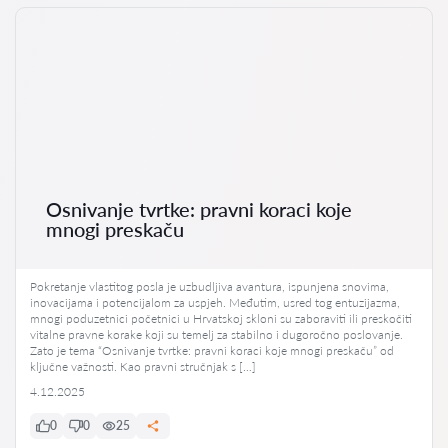
Osnivanje tvrtke: pravni koraci koje
mnogi preskaču
Pokretanje vlastitog posla je uzbudljiva avantura, ispunjena snovima,
inovacijama i potencijalom za uspjeh. Međutim, usred tog entuzijazma,
mnogi poduzetnici početnici u Hrvatskoj skloni su zaboraviti ili preskočiti
vitalne pravne korake koji su temelj za stabilno i dugoročno poslovanje.
Zato je tema “Osnivanje tvrtke: pravni koraci koje mnogi preskaču” od
ključne važnosti. Kao pravni stručnjak s […]
4.12.2025
0
0
25