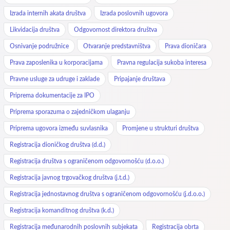
Izrada internih akata društva
Izrada poslovnih ugovora
Likvidacija društva
Odgovornost direktora društva
Osnivanje podružnice
Otvaranje predstavništva
Prava dioničara
Prava zaposlenika u korporacijama
Pravna regulacija sukoba interesa
Pravne usluge za udruge i zaklade
Pripajanje društava
Priprema dokumentacije za IPO
Priprema sporazuma o zajedničkom ulaganju
Priprema ugovora između suvlasnika
Promjene u strukturi društva
Registracija dioničkog društva (d.d.)
Registracija društva s ograničenom odgovornošću (d.o.o.)
Registracija javnog trgovačkog društva (j.t.d.)
Registracija jednostavnog društva s ograničenom odgovornošću (j.d.o.o.)
Registracija komanditnog društva (k.d.)
Registracija međunarodnih poslovnih subjekata
Registracija obrta