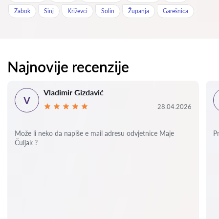
Zabok
Sinj
Križevci
Solin
Županja
Garešnica
Najnovije recenzije
Vladimir Gizdavić
V
28.04.2026
Može li neko da napiše e mail adresu odvjetnice Maje
P
Čuljak ?