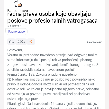
Radno pravo
radna prava osoba koje obavljaju
poslove profesionalnih vatrogasaca
1 odgovor
Radno pravo
1
515
11.05.2025
Poštovani,
Vezano uz prethodno navedeno pitanje i vaš odgovor, molim
samo informaciju da li postoji rok za podnošenje pisanog
zahtjeva poslodavcu za priznavanje benificiranog radnog staža
za cijelo razdoblje rada na navedenom poslu?
Prema članku 133. Zakona o radu je navedeno:
(1) Radnik koji smatra da mu je poslodavac povrijedio neko
pravo iz radnog odnosa može u roku od petnaest dana od
dostave odluke kojom je povrijeđeno njegovo pravo, odnosno
od saznanja za povredu prava zahtijevati od poslodavca
ostvarenje toga prava.
Pitanje glasi: Da li navedenih 15 dana vrijedi u ovom slučaju,
odnosno od kad se broje sa činjenicom da sam tek danas vidio