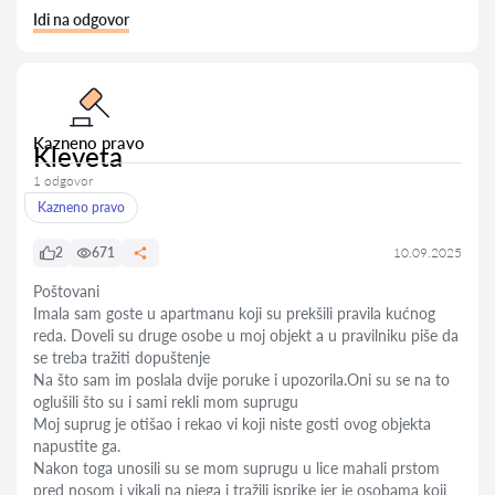
Idi na odgovor
Kazneno pravo
Kleveta
1 odgovor
Kazneno pravo
2
671
10.09.2025
Poštovani
Imala sam goste u apartmanu koji su prekšili pravila kućnog
reda. Doveli su druge osobe u moj objekt a u pravilniku piše da
se treba tražiti dopuštenje
Na što sam im poslala dvije poruke i upozorila.Oni su se na to
oglušili što su i sami rekli mom suprugu
Moj suprug je otišao i rekao vi koji niste gosti ovog objekta
napustite ga.
Nakon toga unosili su se mom suprugu u lice mahali prstom
pred nosom i vikali na njega i tražili isprike jer je osobama koji