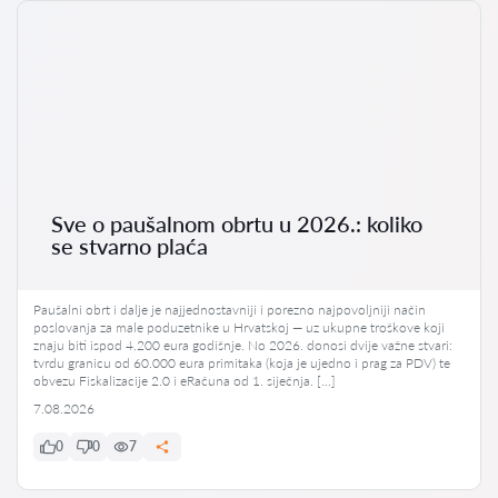
Sve o paušalnom obrtu u 2026.: koliko
se stvarno plaća
Paušalni obrt i dalje je najjednostavniji i porezno najpovoljniji način
poslovanja za male poduzetnike u Hrvatskoj — uz ukupne troškove koji
znaju biti ispod 4.200 eura godišnje. No 2026. donosi dvije važne stvari:
tvrdu granicu od 60.000 eura primitaka (koja je ujedno i prag za PDV) te
obvezu Fiskalizacije 2.0 i eRačuna od 1. siječnja. […]
7.08.2026
0
0
7