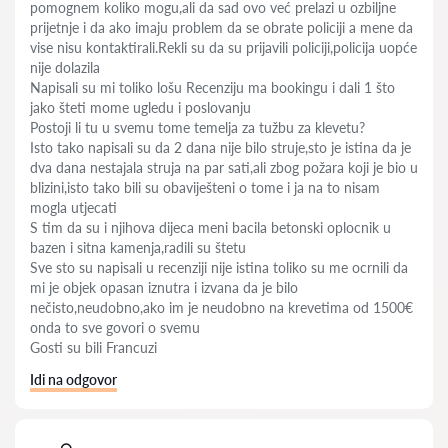
pomognem koliko mogu,ali da sad ovo već prelazi u ozbiljne
prijetnje i da ako imaju problem da se obrate policiji a mene da
vise nisu kontaktirali.Rekli su da su prijavili policiji,policija uopće
nije dolazila
Napisali su mi toliko lošu Recenziju ma bookingu i dali 1 što
jako šteti mome ugledu i poslovanju
Postoji li tu u svemu tome temelja za tužbu za klevetu?
Isto tako napisali su da 2 dana nije bilo struje,sto je istina da je
dva dana nestajala struja na par sati,ali zbog požara koji je bio u
blizini,isto tako bili su obaviješteni o tome i ja na to nisam
mogla utjecati
S tim da su i njihova dijeca meni bacila betonski oplocnik u
bazen i sitna kamenja,radili su štetu
Sve sto su napisali u recenziji nije istina toliko su me ocrnili da
mi je objek opasan iznutra i izvana da je bilo
nečisto,neudobno,ako im je neudobno na krevetima od 1500€
onda to sve govori o svemu
Gosti su bili Francuzi
Idi na odgovor