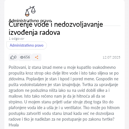
Administrativno pravo
Curenje vode i nedozvoljavanje
izvođenja radova
1 odgovor
Administrativno pravo
0
656
12.07.2025
Poštovani, iz stana iznad mene u moje kupatilo svakodnevno
propušta kroz strop oko dvije litre vode i isto tako slijeva se po
zidovima. Poplavljen je stan i ispod i pored mene. Gospodin ne
pušta vodoinstalatere jer stan iznajmljuje. Tvrtka za upravljanje
zgradom ne poduzima ništa iako su na uvid dobili slike a i
mailove. Isto tako rečeno nam je da je hitnoća ali da se
strpimo. U mojem stanu prijeti udar struje zbog toga što do
plafonjere voda ide a ušla je i u ventilator. Tko može po hitnom
postupku zatvoriti vodu stanu iznad kada već ne dozvoljava
radove i tko je nadležan za ne postupanje po zakonu tvrtke?
Hvala