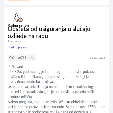
Radno pravo
Odšteta od osiguranja u slučaju
ozljede na radu
1 odgovor
Radno pravo
0
763
15.07.2025
Poštovani,
26.03.25. god suprug je imao nezgodu na poslu- puknuće
mišića u listu prilikom guranja teškog tereta za koji je
predviđena upotreba strojeva.
Usred bolova, odveli su ga na hitan prijem te nakon toga na
pregled i ultrazvuk lista gdje je ustanovljena ozljeda mišića
(ruptura mišića).
Nakon pregleda, suprug se javio liječniku obiteljske medicine
koji je podnio prijavu ozljede na radu. Sama prijava HZZO- u od
strane tvrtke je podnesena tek 14 dana od događaja. U