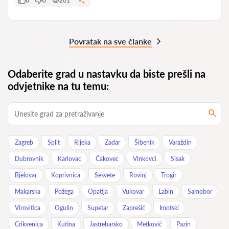
0
0
201
Povratak na sve članke
Odaberite grad u nastavku da biste prešli na
odvjetnike na tu temu:
Zagreb
Split
Rijeka
Zadar
Šibenik
Varaždin
Dubrovnik
Karlovac
Čakovec
Vinkovci
Sisak
Bjelovar
Koprivnica
Sesvete
Rovinj
Trogir
Makarska
Požega
Opatija
Vukovar
Labin
Samobor
Virovitica
Ogulin
Supetar
Zaprešić
Imotski
Crikvenica
Kutina
Jastrebarsko
Metković
Pazin