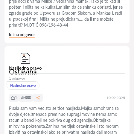
prije doći k Vama Milice / Vedranina mama/. Tako je to kad si
pošten i ništa ne kalkuliraš..mislim da će snimku obrisati, jer se
zgrade grade po Ugovoru sa Gradom Siskom, a Mankas I. radi
u gradskoj firmi! Ništa ne prejudiciram…. da li me možete
primiti? M.OTIĆ 098/196-48-44
Idi na odgovor
Nasljedno pravo
Ostavina
1 odgovor
Nasljedno pravo
1
880
10.09.2025
Pisala sam vam vec sto se tice nasljeđa.Majka samohrana sa
dvoje djece,iznenada preminuo suprug.Imovine nema samo
racun u banci koji ne pokriva dug od agencije.Obiteljska
mirovina pokrenuta.Zanima me tijek ostavinske i sto moram
izjaviti na ostavinskoj ako se prihvatim nasljeđa dali moram