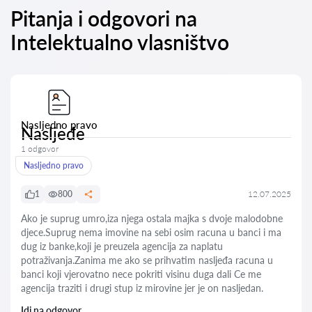
Pitanja i odgovori na
Intelektualno vlasništvo
Nasljedno pravo
Nasljeđe
1 odgovor
Nasljedno pravo
1
800
12.07.2025
Ako je suprug umro,iza njega ostala majka s dvoje malodobne
djece.Suprug nema imovine na sebi osim racuna u banci i ma
dug iz banke,koji je preuzela agencija za naplatu
potraživanja.Zanima me ako se prihvatim nasljeđa racuna u
banci koji vjerovatno nece pokriti visinu duga dali Ce me
agencija traziti i drugi stup iz mirovine jer je on nasljedan.
Idi na odgovor