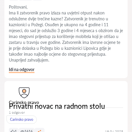
Poštovani,
Ima li zatvorenik pravo izlaza na uvjetni otpust nakon
odslužene dvije trećine kazne? Zatvorenik je trenutno u
kaznionici u Požegi. Osuđen je ukupno na 4 godine i 11
mjeseci, do sad je odslužio 3 godine i 4 mjeseca s obzirom da je
imao stegovni prijestup za korištenje mobitela koji je otišao u
zastaru u travnju ove godine. Zatvorenik ima izvrsne ocjene te
je prije dolaska u Požegu bio u kaznionici Lipovica gdje je
također imao najbolje ocjene do stegovnog prijestupa.
Unaprijed zahvaljujem.
Idi na odgovor
Carinsko pravo
Privatni novac na radnom stolu
1 odgovor
Carinsko pravo
1
1616
19.04.2025