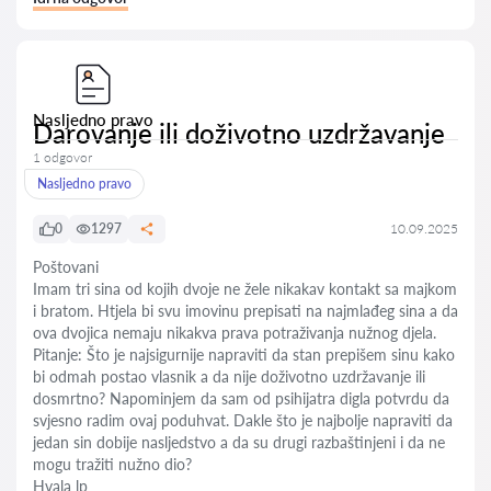
Nasljedno pravo
Darovanje ili doživotno uzdržavanje
1 odgovor
Nasljedno pravo
0
1297
10.09.2025
Poštovani
Imam tri sina od kojih dvoje ne žele nikakav kontakt sa majkom
i bratom. Htjela bi svu imovinu prepisati na najmlađeg sina a da
ova dvojica nemaju nikakva prava potraživanja nužnog djela.
Pitanje: Što je najsigurnije napraviti da stan prepišem sinu kako
bi odmah postao vlasnik a da nije doživotno uzdržavanje ili
dosmrtno? Napominjem da sam od psihijatra digla potvrdu da
svjesno radim ovaj poduhvat. Dakle što je najbolje napraviti da
jedan sin dobije nasljedstvo a da su drugi razbaštinjeni i da ne
mogu tražiti nužno dio?
Hvala lp