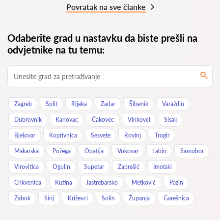
Povratak na sve članke
Odaberite grad u nastavku da biste prešli na
odvjetnike na tu temu:
Zagreb
Split
Rijeka
Zadar
Šibenik
Varaždin
Dubrovnik
Karlovac
Čakovec
Vinkovci
Sisak
Bjelovar
Koprivnica
Sesvete
Rovinj
Trogir
Makarska
Požega
Opatija
Vukovar
Labin
Samobor
Virovitica
Ogulin
Supetar
Zaprešić
Imotski
Crikvenica
Kutina
Jastrebarsko
Metković
Pazin
Zabok
Sinj
Križevci
Solin
Županja
Garešnica