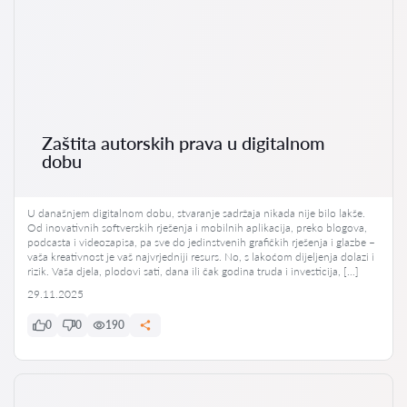
Zaštita autorskih prava u digitalnom
dobu
U današnjem digitalnom dobu, stvaranje sadržaja nikada nije bilo lakše.
Od inovativnih softverskih rješenja i mobilnih aplikacija, preko blogova,
podcasta i videozapisa, pa sve do jedinstvenih grafičkih rješenja i glazbe –
vaša kreativnost je vaš najvrjedniji resurs. No, s lakoćom dijeljenja dolazi i
rizik. Vaša djela, plodovi sati, dana ili čak godina truda i investicija, […]
29.11.2025
0
0
190