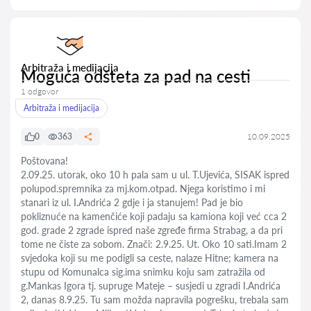
Arbitraža i medijacija
Moguća odšteta za pad na cesti
1 odgovor
Arbitraža i medijacija
0
363
10.09.2025
Poštovana!
2.09.25. utorak, oko 10 h pala sam u ul. T.Ujevića, SISAK ispred
polupod.spremnika za mj.kom.otpad. Njega koristimo i mi
stanari iz ul. I.Andrića 2 gdje i ja stanujem! Pad je bio
pokliznuće na kamenčiće koji padaju sa kamiona koji već cca 2
god. grade 2 zgrade ispred naše zgređe firma Strabag, a da pri
tome ne čiste za sobom. Znači: 2.9.25. Ut. Oko 10 sati.Imam 2
svjedoka koji su me podigli sa ceste, nalaze Hitne; kamera na
stupu od Komunalca sig.ima snimku koju sam zatražila od
g.Mankas Igora tj. supruge Mateje – susjedi u zgradi I.Andrića
2, danas 8.9.25. Tu sam možda napravila pogrešku, trebala sam