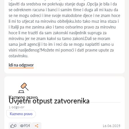
izjaviti da sredstva ne pokrivaju stanje duga .Opcija je bila i da
se odreknem racuna i banci i samim time i duga ali mi kazu da
se ne mogu odreci i ime svoje malodobne djece i ne znam hoce
li mi to utjecat na mirovinu obiteljsku.Isto tako muz ima staza i
i Italiji pa me zanima ako i tamo ostvarimo pravo za mirovinu
hoce li me traziti da sam zakonski nasljednik supruga za
mirovinu jer ne znam kakvi su tamo zakoni.Dali se moram
sama javit agenciji i to im i reci da se mogu naplatiti samo u
visini nasljeđenog?Možete mi pomoći i dati pravne upute za
ostavinsku.
Idi na odgovor
Kazneno pravo
Uvjetni otpust zatvorenika
1 odgovor
Kazneno pravo
0
914
16.06.2025