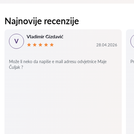
Najnovije recenzije
Vladimir Gizdavić
V
28.04.2026
Može li neko da napiše e mail adresu odvjetnice Maje
P
Čuljak ?