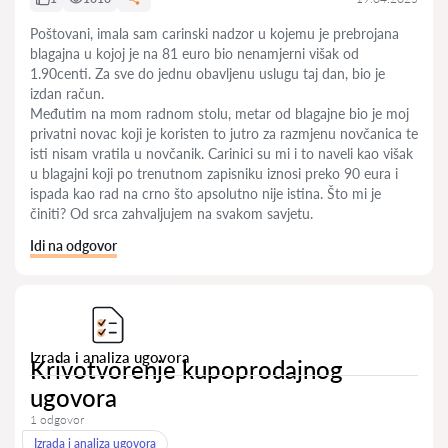
Poštovani, imala sam carinski nadzor u kojemu je prebrojana
blagajna u kojoj je na 81 euro bio nenamjerni višak od
1.90centi. Za sve do jednu obavljenu uslugu taj dan, bio je
izdan račun.
Međutim na mom radnom stolu, metar od blagajne bio je moj
privatni novac koji je koristen to jutro za razmjenu novčanica te
isti nisam vratila u novčanik. Carinici su mi i to naveli kao višak
u blagajni koji po trenutnom zapisniku iznosi preko 90 eura i
ispada kao rad na crno što apsolutno nije istina. Što mi je
činiti? Od srca zahvaljujem na svakom savjetu.
Idi na odgovor
Izrada i analiza ugovora
Krivotvorenje kupoprodajnog
ugovora
1 odgovor
Izrada i analiza ugovora