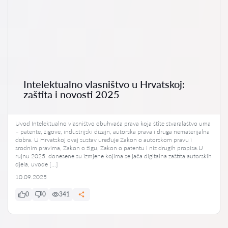
Intelektualno vlasništvo u Hrvatskoj:
zaštita i novosti 2025
Uvod Intelektualno vlasništvo obuhvaća prava koja štite stvaralaštvo uma
– patente, žigove, industrijski dizajn, autorska prava i druga nematerijalna
dobra. U Hrvatskoj ovaj sustav uređuje Zakon o autorskom pravu i
srodnim pravima, Zakon o žigu, Zakon o patentu i niz drugih propisa.U
rujnu 2025. donesene su izmjene kojima se jača digitalna zaštita autorskih
djela, uvode […]
10.09.2025
0
0
341