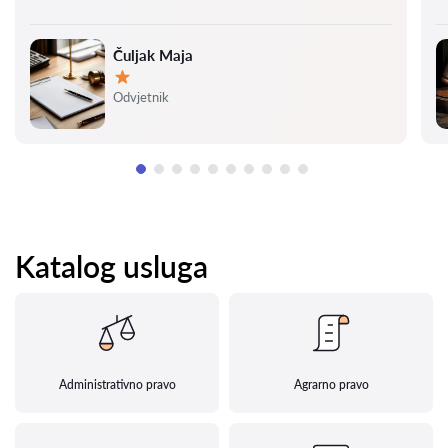
Čuljak Maja
Ocjena:
Odvjetnik
Katalog usluga
Administrativno pravo
Agrarno pravo