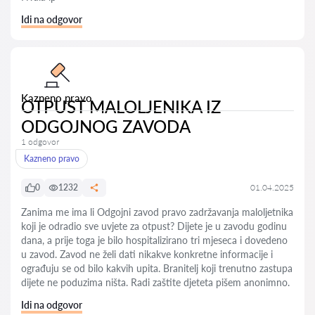
Idi na odgovor
Kazneno pravo
OTPUST MALOLJENIKA IZ
ODGOJNOG ZAVODA
1 odgovor
Kazneno pravo
0
1232
01.04.2025
Zanima me ima li Odgojni zavod pravo zadržavanja maloljetnika
koji je odradio sve uvjete za otpust? Dijete je u zavodu godinu
dana, a prije toga je bilo hospitalizirano tri mjeseca i dovedeno
u zavod. Zavod ne želi dati nikakve konkretne informacije i
ograđuju se od bilo kakvih upita. Branitelj koji trenutno zastupa
dijete ne poduzima ništa. Radi zaštite djeteta pišem anonimno.
Idi na odgovor