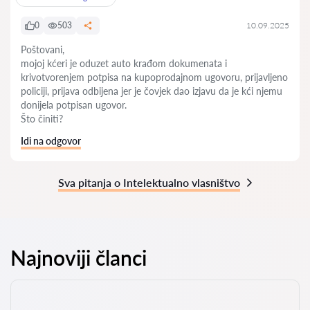
0
503
10.09.2025
Poštovani,
mojoj kćeri je oduzet auto krađom dokumenata i
krivotvorenjem potpisa na kupoprodajnom ugovoru, prijavljeno
policiji, prijava odbijena jer je čovjek dao izjavu da je kći njemu
donijela potpisan ugovor.
Što činiti?
Idi na odgovor
Sva pitanja o Intelektualno vlasništvo
Najnoviji članci