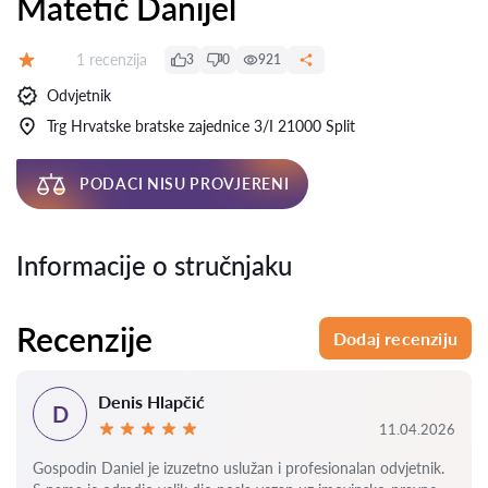
Matetić Danijel
Recenzija:
1 recenzija
3
0
921
Ocjena:
Odvjetnik
Trg Hrvatske bratske zajednice 3/I 21000 Split
PODACI NISU PROVJERENI
Informacije o stručnjaku
Recenzije
Dodaj recenziju
Denis Hlapčić
D
11.04.2026
Gospodin Daniel je izuzetno uslužan i profesionalan odvjetnik.