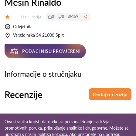
Mešin Rinaldo
Recenzija:
0 recenzija
0
0
159
Ocjena:
Odvjetnik
Varaždinska 54 21000 Split
PODACI NISU PROVJERENI
Informacije o stručnjaku
Recenzije
Dodaj recenziju
Ova stranica koristi datoteke za personaliziranje sadržaja i
promotivnih poruka, prikupljanje analitike i druge svrhe. Možete se
upoznati s našim
politika kolačića
. Ako pristanete na upotrebu