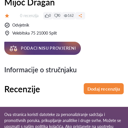
Mijoč Dragan
Recenzija:
0 recenzija
0
0
162
Ocjena:
Odvjetnik
Velebitska 75 21000 Split
PODACI NISU PROVJERENI
Informacije o stručnjaku
Recenzije
Dodaj recenziju
Ova stranica koristi datoteke za personaliziranje sadržaja i
promotivnih poruka, prikupljanje analitike i druge svrhe. Možete se
upoznati s našim
politika kolačića
. Ako pristanete na upotrebu