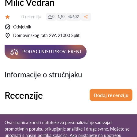
Milić Vedran
Recenzija:
0 recenzija
0
0
602
Ocjena:
Odvjetnik
Domovinskog rata 29A 21000 Split
PODACI NISU PROVJERENI
Informacije o stručnjaku
Recenzije
Dodaj recenziju
Ova stranica koristi datoteke za personaliziranje sadržaja i
promotivnih poruka, prikupljanje analitike i druge svrhe. Možete se
upoznati s našim
politika kolačića
. Ako pristanete na upotrebu