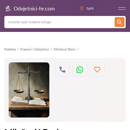
Natrag
Odvjetnici-hr.com
Split
Početna
Pravnici i Odvjetnici
Milošević Boris