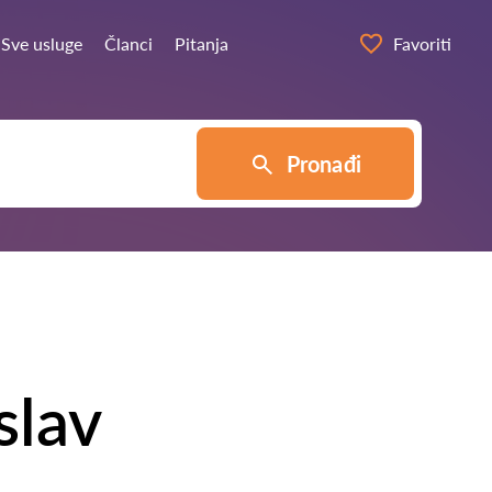
Sve usluge
Članci
Pitanja
Favoriti
Pronađi
slav