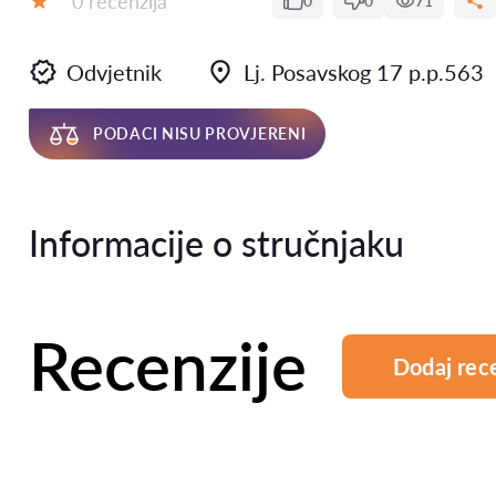
0 recenzija
0
0
71
Ocjena:
Odvjetnik
Lj. Posavskog 17 p.p.563
PODACI NISU PROVJERENI
Informacije o stručnjaku
Recenzije
Dodaj rec