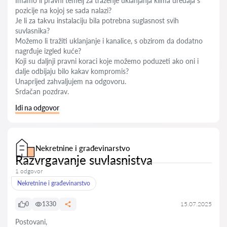
Imamo li pravni temelj za traženje uklanjanja klima uređaja s
pozicije na kojoj se sada nalazi?
Je li za takvu instalaciju bila potrebna suglasnost svih
suvlasnika?
Možemo li tražiti uklanjanje i kanalice, s obzirom da dodatno
nagrđuje izgled kuće?
Koji su daljnji pravni koraci koje možemo poduzeti ako oni i
dalje odbijaju bilo kakav kompromis?
Unaprijed zahvaljujem na odgovoru.
Srdačan pozdrav.
Idi na odgovor
Nekretnine i građevinarstvo
Razvrgavanje suvlasnistva
1 odgovor
Nekretnine i građevinarstvo
0
1330
15.07.2025
Postovani,