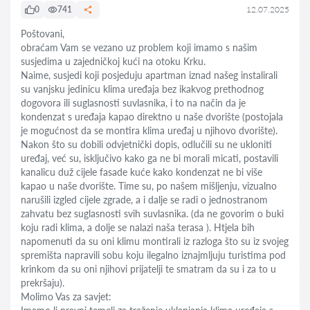
0
741
12.07.2025
Poštovani,
obraćam Vam se vezano uz problem koji imamo s našim
susjedima u zajedničkoj kući na otoku Krku.
Naime, susjedi koji posjeduju apartman iznad našeg instalirali
su vanjsku jedinicu klima uređaja bez ikakvog prethodnog
dogovora ili suglasnosti suvlasnika, i to na način da je
kondenzat s uređaja kapao direktno u naše dvorište (postojala
je mogućnost da se montira klima uređaj u njihovo dvorište).
Nakon što su dobili odvjetnički dopis, odlučili su ne ukloniti
uređaj, već su, isključivo kako ga ne bi morali micati, postavili
kanalicu duž cijele fasade kuće kako kondenzat ne bi više
kapao u naše dvorište. Time su, po našem mišljenju, vizualno
narušili izgled cijele zgrade, a i dalje se radi o jednostranom
zahvatu bez suglasnosti svih suvlasnika. (da ne govorim o buki
koju radi klima, a dolje se nalazi naša terasa ). Htjela bih
napomenuti da su oni klimu montirali iz razloga što su iz svojeg
spremišta napravili sobu koju ilegalno iznajmljuju turistima pod
krinkom da su oni njihovi prijatelji te smatram da su i za to u
prekršaju).
Molimo Vas za savjet: