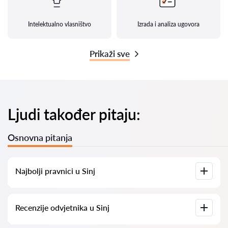
Intelektualno vlasništvo
Izrada i analiza ugovora
Prikaži sve
Ljudi također pitaju:
Osnovna pitanja
Najbolji pravnici u Sinj
Imamo popis najboljih pravnika u Sinj s potpunim
Recenzije odvjetnika u Sinj
informacijama. Cijene, recenzije, telefonski brojevi i adrese.