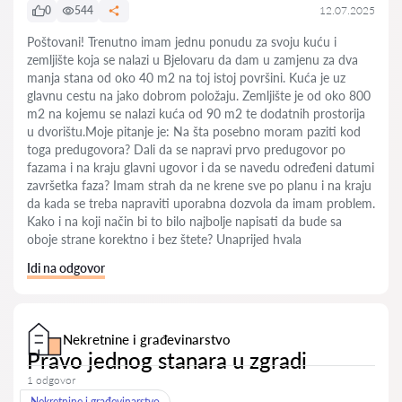
0
544
12.07.2025
Poštovani! Trenutno imam jednu ponudu za svoju kuću i
zemljište koja se nalazi u Bjelovaru da dam u zamjenu za dva
manja stana od oko 40 m2 na toj istoj površini. Kuća je uz
glavnu cestu na jako dobrom položaju. Zemljište je od oko 800
m2 na kojemu se nalazi kuća od 90 m2 te dodatnih prostorija
u dvorištu.Moje pitanje je: Na šta posebno moram paziti kod
toga predugovora? Dali da se napravi prvo predugovor po
fazama i na kraju glavni ugovor i da se navedu određeni datumi
završetka faza? Imam strah da ne krene sve po planu i na kraju
da kada se treba napraviti uporabna dozvola da imam problem.
Kako i na koji nač̣in bi to bilo najbolje napisati da bude sa
oboje strane korektno i bez štete? Unaprijed hvala
Idi na odgovor
Nekretnine i građevinarstvo
Pravo jednog stanara u zgradi
1 odgovor
Nekretnine i građevinarstvo