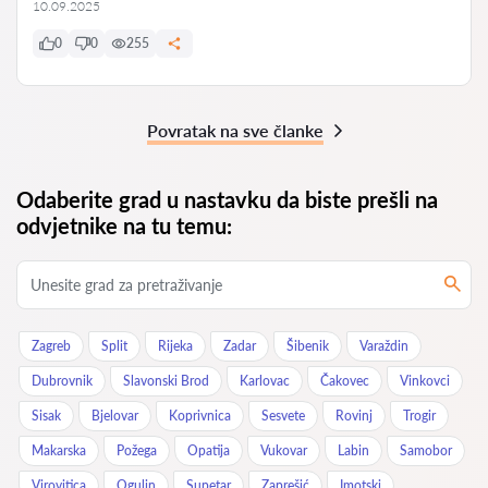
10.09.2025
0
0
255
Povratak na sve članke
Odaberite grad u nastavku da biste prešli na
odvjetnike na tu temu:
Zagreb
Split
Rijeka
Zadar
Šibenik
Varaždin
Dubrovnik
Slavonski Brod
Karlovac
Čakovec
Vinkovci
Sisak
Bjelovar
Koprivnica
Sesvete
Rovinj
Trogir
Makarska
Požega
Opatija
Vukovar
Labin
Samobor
Virovitica
Ogulin
Supetar
Zaprešić
Imotski