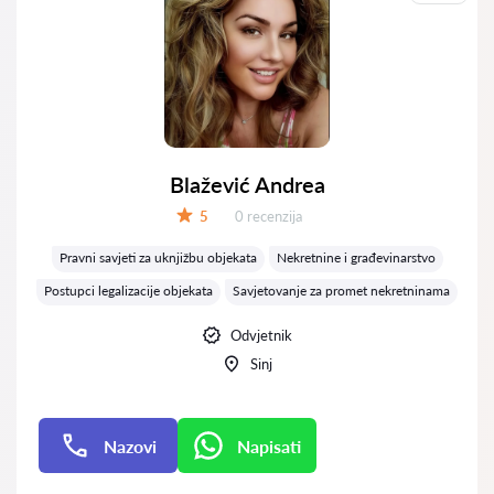
Blažević Andrea
Recenzija:
5
0 recenzija
Ocjena:
Pravni savjeti za uknjižbu objekata
Nekretnine i građevinarstvo
Postupci legalizacije objekata
Savjetovanje za promet nekretninama
Odvjetnik
Sinj
Nazovi
Napisati
Napisati