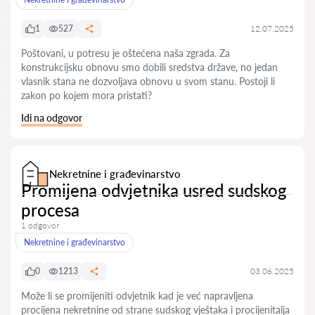
1
527
12.07.2025
Poštovani, u potresu je oštećena naša zgrada. Za
konstrukcijsku obnovu smo dobili sredstva države, no jedan
vlasnik stana ne dozvoljava obnovu u svom stanu. Postoji li
zakon po kojem mora pristati?
Idi na odgovor
Nekretnine i građevinarstvo
Promijena odvjetnika usred sudskog
procesa
1 odgovor
Nekretnine i građevinarstvo
0
1213
03.06.2025
Može li se promijeniti odvjetnik kad je već napravljena
procijena nekretnine od strane sudskog vještaka i procijenitalja