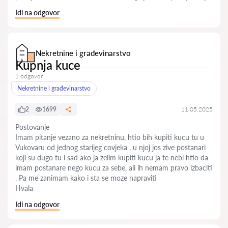
Idi na odgovor
Nekretnine i građevinarstvo
Kupnja kuce
1 odgovor
Nekretnine i građevinarstvo
2
1699
11.05.2025
Postovanje
Imam pitanje vezano za nekretninu, htio bih kupiti kucu tu u
Vukovaru od jednog starijeg covjeka , u njoj jos zive postanari
koji su dugo tu i sad ako ja zelim kupiti kucu ja te nebi htio da
imam postanare nego kucu za sebe, ali ih nemam pravo izbaciti
. Pa me zanimam kako i sta se moze napraviti
Hvala
Idi na odgovor