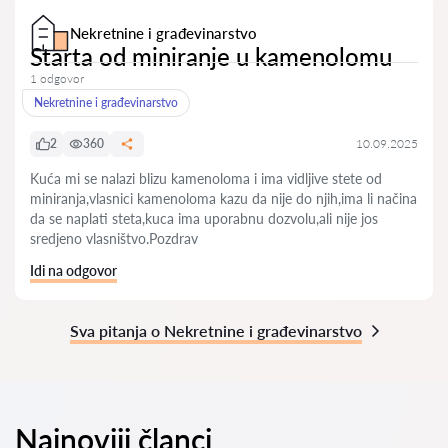
Nekretnine i građevinarstvo
Starta od miniranje u kamenolomu
1 odgovor
Nekretnine i građevinarstvo
2
360
10.09.2025
Kuća mi se nalazi blizu kamenoloma i ima vidljive stete od
miniranja,vlasnici kamenoloma kazu da nije do njih,ima li načina
da se naplati steta,kuca ima uporabnu dozvolu,ali nije jos
sredjeno vlasništvo.Pozdrav
Idi na odgovor
Sva pitanja o Nekretnine i građevinarstvo
Najnoviji članci