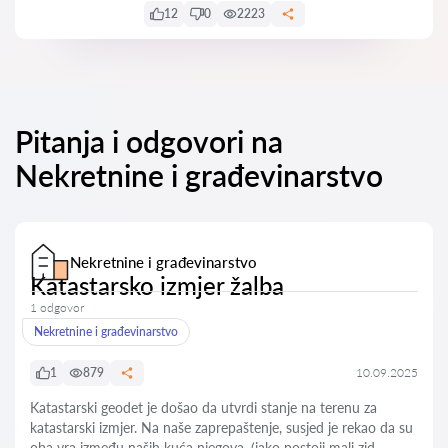
12
0
2223
Pitanja i odgovori na
Nekretnine i građevinarstvo
Nekretnine i građevinarstvo
Katastarsko izmjer žalba
1 odgovor
Nekretnine i građevinarstvo
1
879
10.09.2025
Katastarski geodet je došao da utvrdi stanje na terenu za
katastarski izmjer. Na naše zaprepaštenje, susjed je rekao da su
oba vra između naših kuća njegova, (iako postoji mali zid