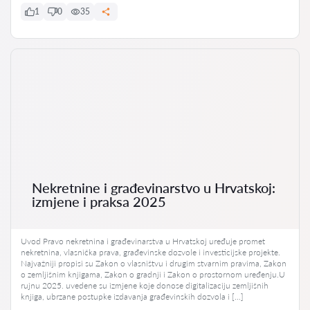
1
0
35
Nekretnine i građevinarstvo u Hrvatskoj:
izmjene i praksa 2025
Uvod Pravo nekretnina i građevinarstva u Hrvatskoj uređuje promet
nekretnina, vlasnička prava, građevinske dozvole i investicijske projekte.
Najvažniji propisi su Zakon o vlasništvu i drugim stvarnim pravima, Zakon
o zemljišnim knjigama, Zakon o gradnji i Zakon o prostornom uređenju.U
rujnu 2025. uvedene su izmjene koje donose digitalizaciju zemljišnih
knjiga, ubrzane postupke izdavanja građevinskih dozvola i […]