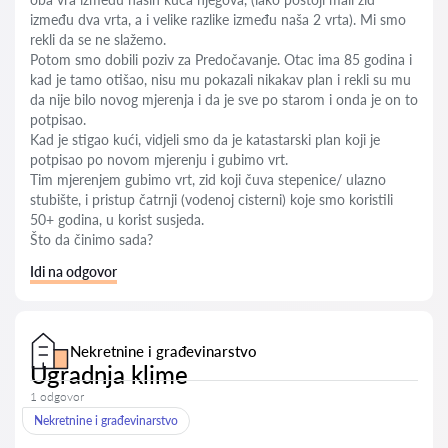
između dva vrta, a i velike razlike između naša 2 vrta). Mi smo
rekli da se ne slažemo.
Potom smo dobili poziv za Predočavanje. Otac ima 85 godina i
kad je tamo otišao, nisu mu pokazali nikakav plan i rekli su mu
da nije bilo novog mjerenja i da je sve po starom i onda je on to
potpisao.
Kad je stigao kući, vidjeli smo da je katastarski plan koji je
potpisao po novom mjerenju i gubimo vrt.
Tim mjerenjem gubimo vrt, zid koji čuva stepenice/ ulazno
stubište, i pristup čatrnji (vodenoj cisterni) koje smo koristili
50+ godina, u korist susjeda.
Što da činimo sada?
Idi na odgovor
Nekretnine i građevinarstvo
Ugradnja klime
1 odgovor
Nekretnine i građevinarstvo