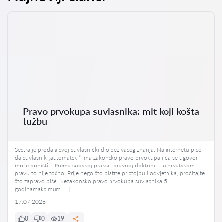
Pravo prvokupa suvlasnika: mit koji košta
tužbu
Sestra je prodala svoj suvlasnički dio bez vašeg znanja. Na internetu piše
da suvlasnik „automatski“ ima zakonsko pravo prvokupa i da se ugovor
može poništiti. Prema sudskoj praksi i pravnoj doktrini — u hrvatskom
pravu to nije točno. Prije nego što platite pristojbu i odvjetnika, pročitajte
što zapravo piše. Nezakonsko pravo prvokupa suvlasnika 5
godinamaksimum […]
17.07.2026
0
0
19