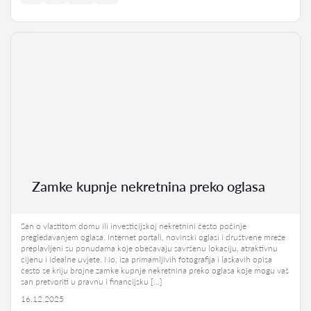
Zamke kupnje nekretnina preko oglasa
San o vlastitom domu ili investicijskoj nekretnini često počinje
pregledavanjem oglasa. Internet portali, novinski oglasi i društvene mreže
preplavljeni su ponudama koje obećavaju savršenu lokaciju, atraktivnu
cijenu i idealne uvjete. No, iza primamljivih fotografija i laskavih opisa
često se kriju brojne zamke kupnje nekretnina preko oglasa koje mogu vaš
san pretvoriti u pravnu i financijsku […]
16.12.2025