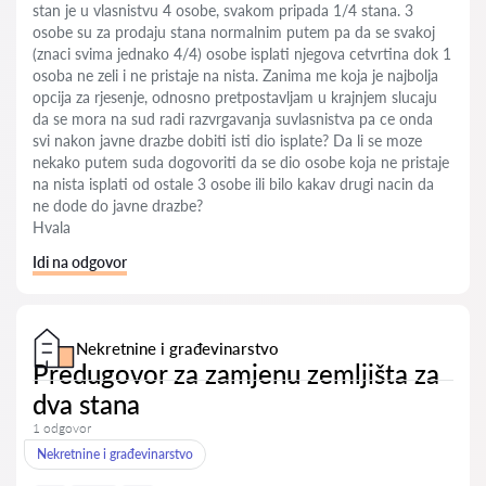
stan je u vlasnistvu 4 osobe, svakom pripada 1/4 stana. 3
osobe su za prodaju stana normalnim putem pa da se svakoj
(znaci svima jednako 4/4) osobe isplati njegova cetvrtina dok 1
osoba ne zeli i ne pristaje na nista. Zanima me koja je najbolja
opcija za rjesenje, odnosno pretpostavljam u krajnjem slucaju
da se mora na sud radi razvrgavanja suvlasnistva pa ce onda
svi nakon javne drazbe dobiti isti dio isplate? Da li se moze
nekako putem suda dogovoriti da se dio osobe koja ne pristaje
na nista isplati od ostale 3 osobe ili bilo kakav drugi nacin da
ne dode do javne drazbe?
Hvala
Idi na odgovor
Nekretnine i građevinarstvo
Predugovor za zamjenu zemljišta za
dva stana
1 odgovor
Nekretnine i građevinarstvo