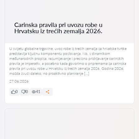
Carinska pravila pri uvozu robe u
Hrvatsku iz trećih zemalja 2026.
U svijetu globalne trgovine, uvoz robe iz trećih zemalja za hrvatske tvrtke
predstavlja ključnu komponentu poslovanja. No, s dinamikom
međunarodnih propisa, razumijevanje i precizno pridržavanje carinskih
pravila je imperativ, a posebno kada govorimo o pripremama za carinska
pravila pri uvozu robe u Hrvatsku iz trećih zemalja 2026. Godina 2026.
možda zvuči daleko, no proaktivno planiranje […]
27.06.2026
0
0
41