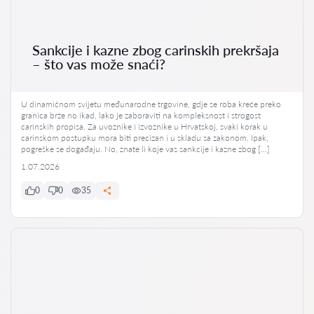
Sankcije i kazne zbog carinskih prekršaja
– što vas može snaći?
U dinamičnom svijetu međunarodne trgovine, gdje se roba kreće preko
granica brže no ikad, lako je zaboraviti na kompleksnost i strogost
carinskih propisa. Za uvoznike i izvoznike u Hrvatskoj, svaki korak u
carinskom postupku mora biti precizan i u skladu sa zakonom. Ipak,
pogreške se događaju. No, znate li koje vas sankcije i kazne zbog […]
1.07.2026
0
0
35