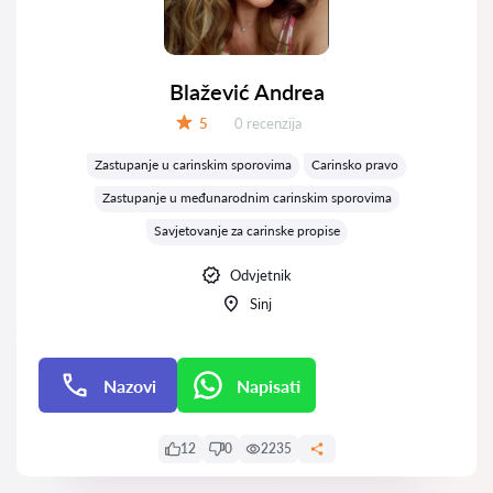
Blažević Andrea
Recenzija:
5
0 recenzija
Ocjena:
Zastupanje u carinskim sporovima
Carinsko pravo
Zastupanje u međunarodnim carinskim sporovima
Savjetovanje za carinske propise
Odvjetnik
Sinj
Nazovi
Napisati
Napisati
12
0
2235