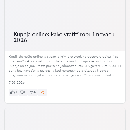
Kupnja online: kako vratiti robu i novac u
2026.
Kupili ste nešto online, a stigao je krivi proizvod, ne odgovara opisu ili se
pokvario? Zakon o zaštiti potrošača snažno štiti kupca — osobito kod
kupnje na daljinu. Imate pravo na jednostrani raskid ugovora u roku od 14
dana bez navođenja razloga, a kod neispravnog proizvoda trgovac
odgovara za materijalne nedostatke dvije godine. Objašnjavamo kako […]
7.08.2026
0
0
4