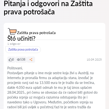
Pitanja i odgovori na Zaštita
prava potrošača
Zaštita prava potrošača
Što učiniti?
1 odgovor
Zaštita prava potrošača
0
538
10.09.2025
Poštovani,
Postavljam pitanje u ime moje sestre koja živi u Austriji, na
internetu je pronašla firmu za adaptaciju stana, izvođač je
procjenio svoj rad na 13.500 eura te je tražio da se trećina,
dakle 4.050 eura uplati odmah te mu je taj iznos uplaćen
28.04.2025., pri čemu se obvezao da će radovi biti gotovi do
počeka srpnja uz moguća razumna odstupanja što je i
navedeno tako u Ugovoru. Međutim, početkom srpnja su
radovi bili još uvijek u početnoj fazi te je sestra tražila da