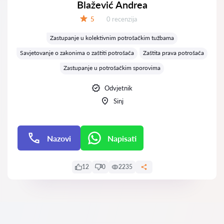
Blažević Andrea
Recenzija:
5
0 recenzija
Ocjena:
Zastupanje u kolektivnim potrošačkim tužbama
Savjetovanje o zakonima o zaštiti potrošača
Zaštita prava potrošača
Zastupanje u potrošačkim sporovima
Odvjetnik
Sinj
Nazovi
Napisati
Napisati
12
0
2235