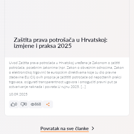
Zaštita prava potrošača u Hrvatskoj:
izmjene i praksa 2025
Uvod Zaštita prava potrošača u Hrvatskoj uređena je Zakonom o zaštiti
potrošača, posebnim zakonima (npr. Zakon o obveznim odnosima, Zakon
o elektroničkoj trgovini) te europskim direktivama koje su dio pravne
stečevine EU.Cilj ovih propisa je zaštititi potrošače od nepoštenih praksi
trgovaca, osigurati transparentnost ugovora i omogućiti pravni put za
ostvarivanje naknada i povrata.U rujnu 2025. […]
10.09.2025
0
0
868
Povratak na sve članke