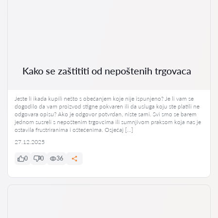
Kako se zaštititi od nepoštenih trgovaca
Jeste li ikada kupili nešto s obećanjem koje nije ispunjeno? Je li vam se
dogodilo da vam proizvod stigne pokvaren ili da usluga koju ste platili ne
odgovara opisu? Ako je odgovor potvrdan, niste sami. Svi smo se barem
jednom susreli s nepoštenim trgovcima ili sumnjivom praksom koja nas je
ostavila frustriranima i oštećenima. Osjećaj […]
27.12.2025
0
0
36