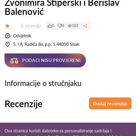
Zvonimira Stiperski i Berislav
Balenović
Recenzija:
0 recenzija
0
0
102
Ocjena:
Odvjetnik
S. i A. Radića 8a, p.p. 1 44000 Sisak
PODACI NISU PROVJERENI
Informacije o stručnjaku
Recenzije
Dodaj recenziju
Ova stranica koristi datoteke za personaliziranje sadržaja i