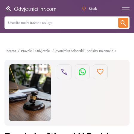
Natrag
Odvjetnici-hr.com
Sisak
Početna
Pravnici i Odvjetnici
Zvonimira Stiperski i Berislav Balenović