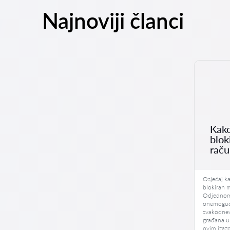
Najnoviji članci
Kako
blok
rač
Osjećaj k
blokiran m
Odjednom,
onemoguće
svakodnev
građana u
ovim izaz