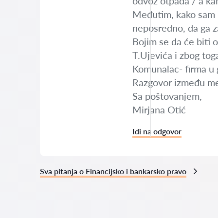
odvoz otpada / a kame
Međutim, kako sam na
neposredno, da ga za
Bojim se da će biti 
T.Ujevića i zbog tog
Komunalac- firma u 
Razgovor između me
Sa poštovanjem,
Mirjana Otić
Idi na odgovor
Sva pitanja o Financijsko i bankarsko pravo