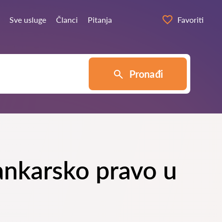
Sve usluge
Članci
Pitanja
Favoriti
Pronađi
 bankarsko pravo u