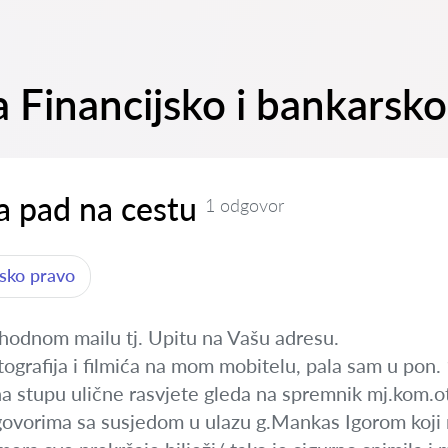
a Financijsko i bankarsk
a pad na cestu
1 odgovor
rsko pravo
hodnom mailu tj. Upitu na Vašu adresu.
ografija i filmića na mom mobitelu, pala sam u pon.
na stupu ulične rasvjete gleda na spremnik mj.kom.o
govorima sa susjedom u ulazu g.Mankas Igorom koji r