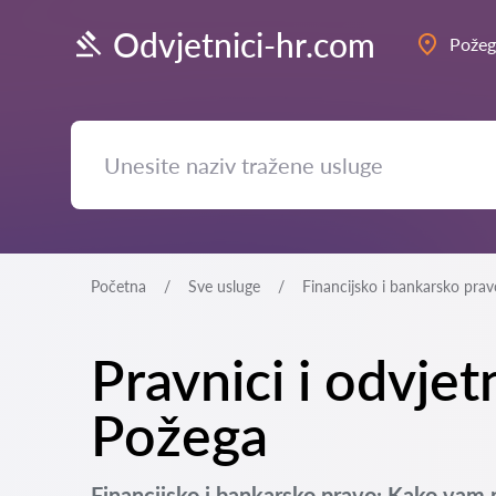
Odvjetnici-hr.com
Požeg
Početna
Sve usluge
Financijsko i bankarsko prav
Pravnici i odvjet
Požega
Financijsko i bankarsko pravo: Kako vam