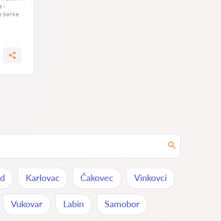
a i
e banke
od
Karlovac
Čakovec
Vinkovci
Vukovar
Labin
Samobor