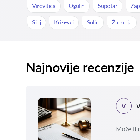
Virovitica
Ogulin
Supetar
Zap
Sinj
Križevci
Solin
Županja
Najnovije recenzije
V
V
.2026
sla
Može li 
 i