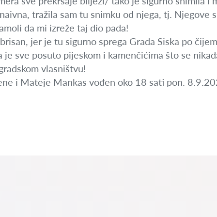
ra sve prekršaje bilježi/ tako je sigurno snimila i m
ivna, tražila sam tu snimku od njega, tj. Njegove s
moli da mi izreže taj dio pada!
obrisan, jer je tu sigurno sprega Grada Siska po čije
a je sve posuto pijeskom i kamenčićima što se nikada 
gradskom vlasništvu!
ne i Mateje Mankas vođen oko 18 sati pon. 8.9.20