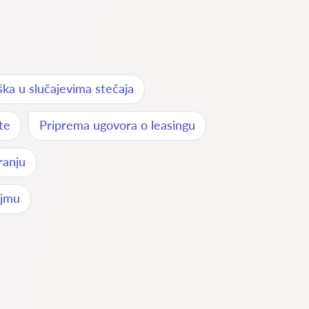
ka u slučajevima stečaja
te
Priprema ugovora o leasingu
ranju
ajmu