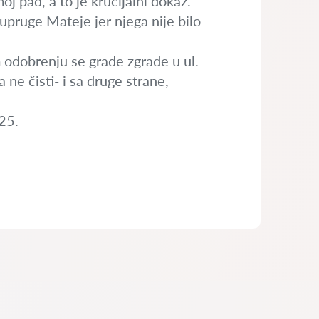
oj pad, a to je krucijalni dokaz.
upruge Mateje jer njega nije bilo
m odobrenju se grade zgrade u ul.
ne čisti- i sa druge strane,
25.