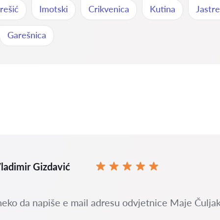
rešić
Imotski
Crikvenica
Kutina
Jastr
Garešnica
ladimir Gizdavić
neko da napiše e mail adresu odvjetnice Maje Čuljak