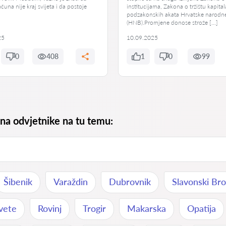
čuna nije kraj svijeta i da postoje
institucijama, Zakona o tržištu kapital
podzakonskih akata Hrvatske narodn
(HNB).Promjene donose strože […]
25
10.09.2025
0
408
1
0
99
 na odvjetnike na tu temu:
Šibenik
Varaždin
Dubrovnik
Slavonski Br
vete
Rovinj
Trogir
Makarska
Opatija