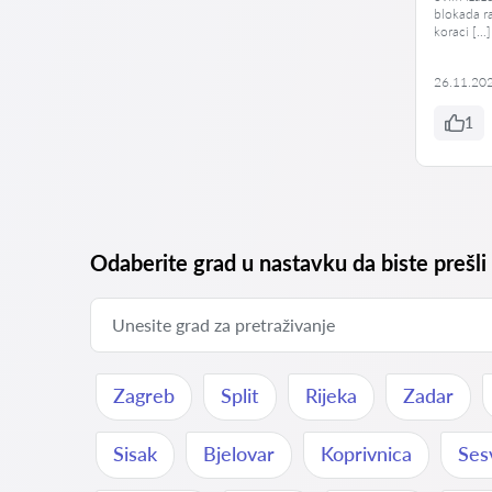
blokada ra
koraci […]
26.11.20
1
Odaberite grad u nastavku da biste prešli
Zagreb
Split
Rijeka
Zadar
Sisak
Bjelovar
Koprivnica
Ses