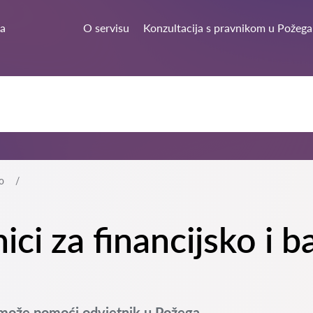
a
O servisu
Konzultacija s pravnikom u Požega
o
nici za financijsko i
 može pomoći odvjetnik u Požega