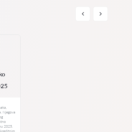
ko
025
u
naka,
la. Njegova
kog
ntno
jnu 2025.
 kreditnim