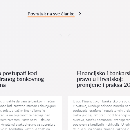
Povratak na sve članke
 postupati kod
Financijsko i bankars
iranog bankovnog
pravo u Hrvatskoj:
una
promjene i praksa 2
ad shvatite da vam je bankovni račun
Uvod Financijsko i bankarsko pravo 
ože biti izuzetno stresan i zbunjujući.
Hrvatskoj uređuje odnose između ba
 pristup vašim financijama je
poduzeća, građana i regulatornih tije
n, a neizvjesnost se nadvija nad
svrha je osigurati stabilnost financijs
nim životom. Niste sami – tisuće
sustava, zaštitu potrošača i transpare
 Hrvatskoj svakodnevno se susreću s
poslovanje kreditnih institucija. U ru
ovom. Međutim, važno je znati da
stupile su na snagu izmjene Zakona o