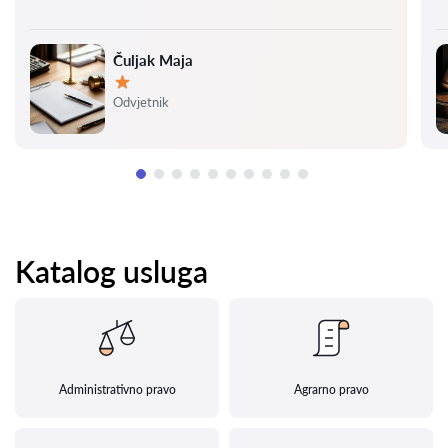
Čuljak Maja
Ocjena:
Odvjetnik
Katalog usluga
Administrativno pravo
Agrarno pravo