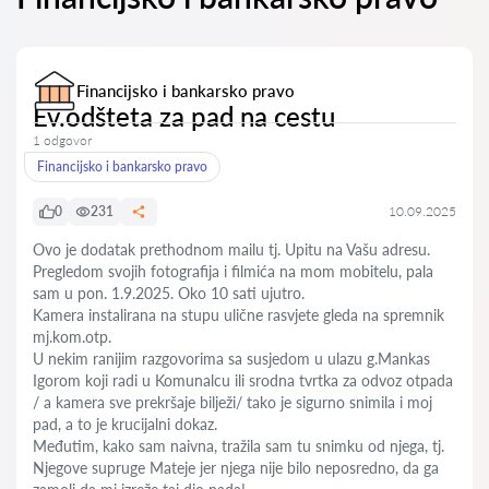
Financijsko i bankarsko pravo
Ev.odšteta za pad na cestu
1 odgovor
Financijsko i bankarsko pravo
0
231
10.09.2025
Ovo je dodatak prethodnom mailu tj. Upitu na Vašu adresu.
Pregledom svojih fotografija i filmića na mom mobitelu, pala
sam u pon. 1.9.2025. Oko 10 sati ujutro.
Kamera instalirana na stupu ulične rasvjete gleda na spremnik
mj.kom.otp.
U nekim ranijim razgovorima sa susjedom u ulazu g.Mankas
Igorom koji radi u Komunalcu ili srodna tvrtka za odvoz otpada
/ a kamera sve prekršaje bilježi/ tako je sigurno snimila i moj
pad, a to je krucijalni dokaz.
Međutim, kako sam naivna, tražila sam tu snimku od njega, tj.
Njegove supruge Mateje jer njega nije bilo neposredno, da ga