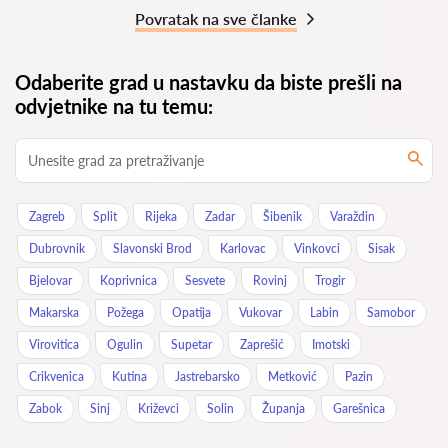
Povratak na sve članke
Odaberite grad u nastavku da biste prešli na
odvjetnike na tu temu:
Zagreb
Split
Rijeka
Zadar
Šibenik
Varaždin
Dubrovnik
Slavonski Brod
Karlovac
Vinkovci
Sisak
Bjelovar
Koprivnica
Sesvete
Rovinj
Trogir
Makarska
Požega
Opatija
Vukovar
Labin
Samobor
Virovitica
Ogulin
Supetar
Zaprešić
Imotski
Crikvenica
Kutina
Jastrebarsko
Metković
Pazin
Zabok
Sinj
Križevci
Solin
Županja
Garešnica