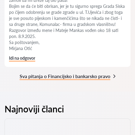
zamoli da mi izreže taj dio pada!
Bojim se da će biti obrisan, jer je tu sigurno sprega Grada Siska
po čijem odobrenju se grade zgrade u ul. T.Ujevića i zbog toga
je sve posuto pijeskom i kamenčićima što se nikada ne čisti- i
sa druge strane, Komunalac- firma u gradskom vlasništvu!
Razgovor između mene i Mateje Mankas vođen oko 18 sati
pon. 8.9.2025.
Sa poštovanjem,
Mirjana Otić
Idi na odgovor
Sva pitanja o Financijsko i bankarsko pravo
Najnoviji članci