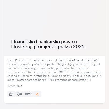
Financijsko i bankarsko pravo u
Hrvatskoj: promjene i praksa 2025
Uvod Financijsko i bankarsko pravo u Hrvatskoj uređuje odnose između
banaka, poduzeća, građana i regulatornih tijela. Njegova svrha je osigurati
stabilnost financijskog sustava, zaštitu potrošača i transparentno
poslovanje kreditnih institucija. U rujnu 2025. stupile su na snagu izmjene
Zakona o kreditnim institucijama, Zakona o tržištu kapitala i podzakonskih
akata Hrvatske narodne banke (HNB).Promjene donose strože […]
10.09.2025
1
0
99