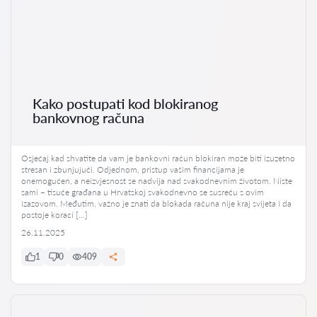
Kako postupati kod blokiranog
bankovnog računa
Osjećaj kad shvatite da vam je bankovni račun blokiran može biti izuzetno
stresan i zbunjujući. Odjednom, pristup vašim financijama je
onemogućen, a neizvjesnost se nadvija nad svakodnevnim životom. Niste
sami – tisuće građana u Hrvatskoj svakodnevno se susreću s ovim
izazovom. Međutim, važno je znati da blokada računa nije kraj svijeta i da
postoje koraci […]
26.11.2025
1
0
409