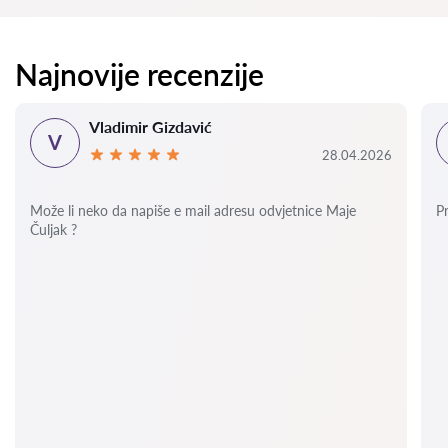
Najnovije recenzije
Vladimir Gizdavić
V
28.04.2026
Može li neko da napiše e mail adresu odvjetnice Maje
P
Čuljak ?