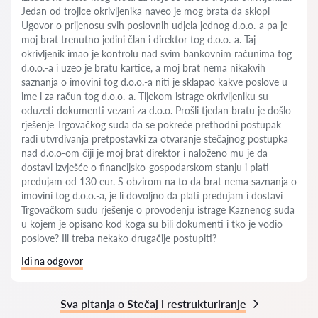
Jedan od trojice okrivljenika naveo je mog brata da sklopi
Ugovor o prijenosu svih poslovnih udjela jednog d.o.o.-a pa je
moj brat trenutno jedini član i direktor tog d.o.o.-a. Taj
okrivljenik imao je kontrolu nad svim bankovnim računima tog
d.o.o.-a i uzeo je bratu kartice, a moj brat nema nikakvih
saznanja o imovini tog d.o.o.-a niti je sklapao kakve poslove u
ime i za račun tog d.o.o.-a. Tijekom istrage okrivljeniku su
oduzeti dokumenti vezani za d.o.o. Prošli tjedan bratu je došlo
rješenje Trgovačkog suda da se pokreće prethodni postupak
radi utvrđivanja pretpostavki za otvaranje stečajnog postupka
nad d.o.o-om čiji je moj brat direktor i naloženo mu je da
dostavi izvješće o financijsko-gospodarskom stanju i plati
predujam od 130 eur. S obzirom na to da brat nema saznanja o
imovini tog d.o.o.-a, je li dovoljno da plati predujam i dostavi
Trgovačkom sudu rješenje o provođenju istrage Kaznenog suda
u kojem je opisano kod koga su bili dokumenti i tko je vodio
poslove? Ili treba nekako drugačije postupiti?
Idi na odgovor
Sva pitanja o Stečaj i restrukturiranje