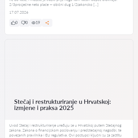
2/3prosječne neto plaće — obični dug 1/2zakonsko […]
17.07.2026
0
0
19
Stečaj i restrukturiranje u Hrvatskoj:
izmjene i praksa 2025
Uvod Stečaj i restrukturiranje uređuju se u Hrvatskoj putem Stečajnog
zakona, Zakona o financijskom poslovanju i predstečajnoj nagodbi, te
povezanih pravilnika i EU regulativa. Ovi postupci ključni su za zaštitu