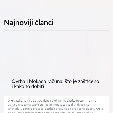
Najnoviji članci
Ovrha i blokada računa: što je zaštićeno
i kako to dobiti
U Hrvatskoj je više od 300 tisuća blokiranih. Zaštita postoji — ali ne
uključuje se sama: zaštićeni račun morate zatražiti. A dvije stvari
iznenađuju gotovo svakoga: zaštita se računa od prosječne plaće u RH, a
ne od vaše, i možete je tražiti prije nego vam račun uopće blokiraju.