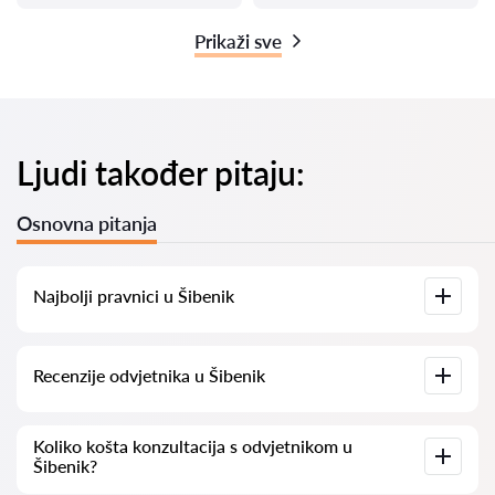
Prikaži sve
Ljudi također pitaju:
Osnovna pitanja
Najbolji pravnici u Šibenik
Imamo popis najboljih pravnika u Šibenik s potpunim
Recenzije odvjetnika u Šibenik
informacijama. Cijene, recenzije, telefonski brojevi i adrese.
Na našoj platformi prikupljamo stvarne recenzije o
Koliko košta konzultacija s odvjetnikom u
odvjetnicima. Ne brišemo negativne recenzije niti postoji
Šibenik?
mogućnost njihovog lažnog povećavanja.