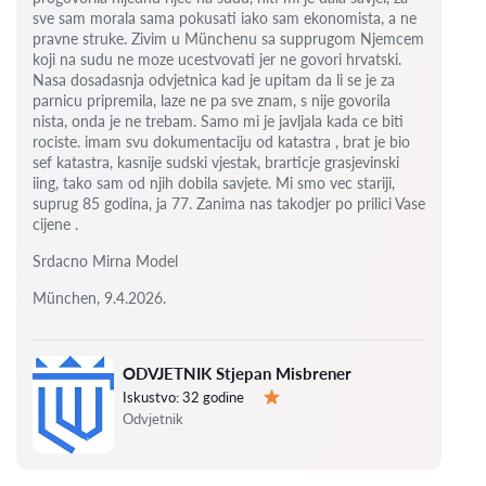
sve sam morala sama pokusati iako sam ekonomista, a ne
pravne struke. Zivim u Münchenu sa supprugom Njemcem
koji na sudu ne moze ucestvovati jer ne govori hrvatski.
Nasa dosadasnja odvjetnica kad je upitam da li se je za
parnicu pripremila, laze ne pa sve znam, s nije govorila
nista, onda je ne trebam. Samo mi je javljala kada ce biti
rociste.
imam svu dokumentaciju od katastra , brat je bio
sef katastra, kasnije sudski vjestak, brarticje grasjevinski
iing, tako sam od njih dobila savjete.
Mi smo vec stariji,
suprug 85 godina, ja 77.
Zanima nas takodjer po prilici Vase
cijene .
Srdacno Mirna Model
München, 9.4.2026.
ODVJETNIK Stjepan Misbrener
Iskustvo:
32 godine
Ocjena:
Odvjetnik