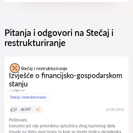
Pitanja i odgovori na Stečaj i
restrukturiranje
Stečaj i restrukturiranje
Izvješće o financijsko-gospodarskom
stanju
1 odgovor
Stečaj i restrukturiranje
0
289
10.09.2025
Poštovani,
trenutno još nije potvrđena optužnica zbog kaznenog djela
iznude na štetu mog brata za koje se terete trojica okrivljenika.