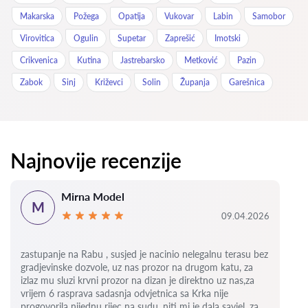
Makarska
Požega
Opatija
Vukovar
Labin
Samobor
Virovitica
Ogulin
Supetar
Zaprešić
Imotski
Crikvenica
Kutina
Jastrebarsko
Metković
Pazin
Zabok
Sinj
Križevci
Solin
Županja
Garešnica
Najnovije recenzije
Mirna Model
M
09.04.2026
zastupanje na Rabu , susjed je nacinio nelegalnu terasu bez
gradjevinske dozvole, uz nas prozor na drugom katu, za
izlaz mu sluzi krvni prozor na dizan je direktno uz nas,za
vrijem 6
rasprava sadasnja odvjetnica sa Krka nije
progovorila nijednu rijec na sudu, niti mi je dala savjel, za