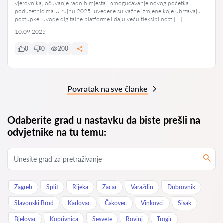
vjerovnika, očuvanje radnih mjesta i omogućavanje novog početka
poduzetnicima.U rujnu 2025. uvedene su važne izmjene koje ubrzavaju
postupke, uvode digitalne platforme i daju veću fleksibilnost […]
10.09.2025
0
0
200
Povratak na sve članke
Odaberite grad u nastavku da biste prešli na
odvjetnike na tu temu:
Zagreb
Split
Rijeka
Zadar
Varaždin
Dubrovnik
Slavonski Brod
Karlovac
Čakovec
Vinkovci
Sisak
Bjelovar
Koprivnica
Sesvete
Rovinj
Trogir