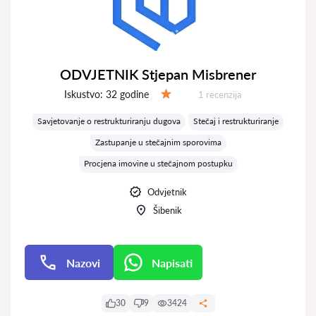
ODVJETNIK Stjepan Misbrener
Iskustvo:
32 godine
Recenzija:
1 recenzija
Ocjena:
Savjetovanje o restrukturiranju dugova
Stečaj i restrukturiranje
Zastupanje u stečajnim sporovima
Procjena imovine u stečajnom postupku
Odvjetnik
Šibenik
Nazovi
Napisati
Napisati
30
9
3424