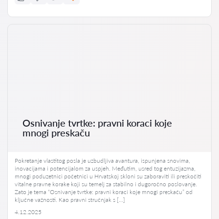
Osnivanje tvrtke: pravni koraci koje
mnogi preskaču
Pokretanje vlastitog posla je uzbudljiva avantura, ispunjena snovima,
inovacijama i potencijalom za uspjeh. Međutim, usred tog entuzijazma,
mnogi poduzetnici početnici u Hrvatskoj skloni su zaboraviti ili preskočiti
vitalne pravne korake koji su temelj za stabilno i dugoročno poslovanje.
Zato je tema “Osnivanje tvrtke: pravni koraci koje mnogi preskaču” od
ključne važnosti. Kao pravni stručnjak s […]
4.12.2025