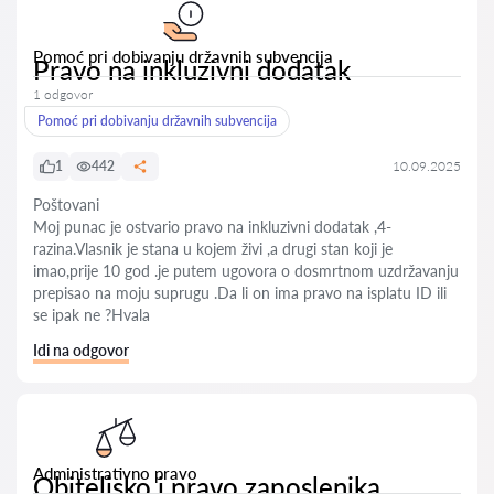
Pomoć pri dobivanju državnih subvencija
Pravo na inkluzivni dodatak
1 odgovor
Pomoć pri dobivanju državnih subvencija
1
442
10.09.2025
Poštovani
Moj punac je ostvario pravo na inkluzivni dodatak ,4-
razina.Vlasnik je stana u kojem živi ,a drugi stan koji je
imao,prije 10 god .je putem ugovora o dosmrtnom uzdržavanju
prepisao na moju suprugu .Da li on ima pravo na isplatu ID ili
se ipak ne ?Hvala
Idi na odgovor
Administrativno pravo
Obiteljsko i pravo zaposlenika