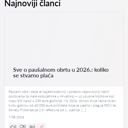
Najnoviji članci
Sve o paušalnom obrtu u 2026.: koliko
se stvarno plaća
Paušalni obrt i dalje je najjednostavniji i porezno najpovoljniji način
poslovanja za male poduzetnike u Hrvatskoj — uz ukupne troškove koji
znaju biti ispod 4.200 eura godišnje. No 2026. donosi dvije važne stvari:
tvrdu granicu od 60.000 eura primitaka (koja je ujedno i prag za PDV) te
obvezu Fiskalizacije 2.0 i eRačuna od 1. siječnja. […]
7.08.2026
0
0
6