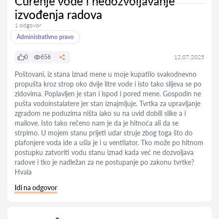
Curenje vode i nedozvoljavanje
izvođenja radova
1 odgovor
Administrativno pravo
0
656
12.07.2025
Poštovani, iz stana iznad mene u moje kupatilo svakodnevno
propušta kroz strop oko dvije litre vode i isto tako slijeva se po
zidovima. Poplavljen je stan i ispod i pored mene. Gospodin ne
pušta vodoinstalatere jer stan iznajmljuje. Tvrtka za upravljanje
zgradom ne poduzima ništa iako su na uvid dobili slike a i
mailove. Isto tako rečeno nam je da je hitnoća ali da se
strpimo. U mojem stanu prijeti udar struje zbog toga što do
plafonjere voda ide a ušla je i u ventilator. Tko može po hitnom
postupku zatvoriti vodu stanu iznad kada već ne dozvoljava
radove i tko je nadležan za ne postupanje po zakonu tvrtke?
Hvala
Idi na odgovor