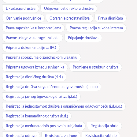
Likvidacija društva
Odgovornost direktora društva
Osnivanje podružnice
Otvaranje predstavništva
Prava dioničara
Prava zaposlenika u korporacijama
Pravna regulacija sukoba interesa
Pravne usluge za udruge i zaklade
Pripajanje društava
Priprema dokumentacije za IPO
Priprema sporazuma o zajedničkom ulaganju
Priprema ugovora između suvlasnika
Promjene u strukturi društva
Registracija dioničkog društva (d.d.)
Registracija društva s ograničenom odgovornošću (d.o.o.)
Registracija javnog trgovačkog društva (j.t.d.)
Registracija jednostavnog društva s ograničenom odgovornošću (j.d.o.o.)
Registracija komanditnog društva (k.d.)
Registracija međunarodnih poslovnih subjekata
Registracija obrta
Registracija udruge
Registracija zadruge
Registracija zaklade