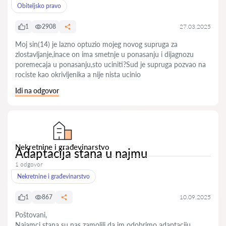
Obiteljsko pravo
1
2908
27.03.2025
Moj sin(14) je lazno optuzio mojeg novog supruga za
zlostavljanje,inace on ima smetnje u ponasanju i dijagnozu
poremecaja u ponasanju,sto uciniti?Sud je supruga pozvao na
rociste kao okrivljenika a nije nista ucinio
Idi na odgovor
Nekretnine i građevinarstvo
Adaptacija stana u najmu
1 odgovor
Nekretnine i građevinarstvo
1
867
10.09.2025
Poštovani,
Najamci stana su nas zamolili da im odobrimo adaptaciju