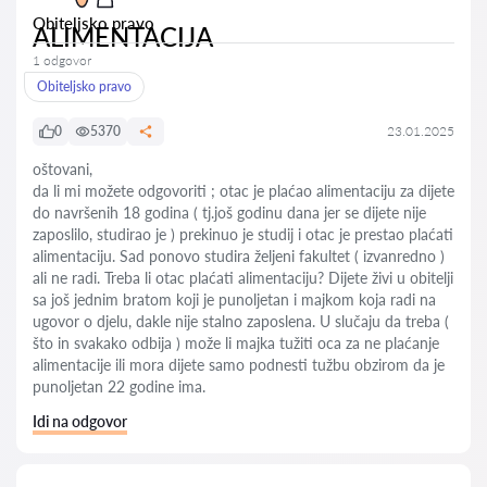
Obiteljsko pravo
ALIMENTACIJA
1 odgovor
Obiteljsko pravo
0
5370
23.01.2025
oštovani,
da li mi možete odgovoriti ; otac je plaćao alimentaciju za dijete
do navršenih 18 godina ( tj.još godinu dana jer se dijete nije
zaposlilo, studirao je ) prekinuo je studij i otac je prestao plaćati
alimentaciju. Sad ponovo studira željeni fakultet ( izvanredno )
ali ne radi. Treba li otac plaćati alimentaciju? Dijete živi u obitelji
sa još jednim bratom koji je punoljetan i majkom koja radi na
ugovor o djelu, dakle nije stalno zaposlena. U slučaju da treba (
što in svakako odbija ) može li majka tužiti oca za ne plaćanje
alimentacije ili mora dijete samo podnesti tužbu obzirom da je
punoljetan 22 godine ima.
Idi na odgovor