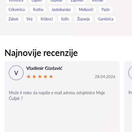
Virovitica
Ogulin
Supetar
Zaprešić
Imotski
Crikvenica
Kutina
Jastrebarsko
Metković
Pazin
Zabok
Sinj
Križevci
Solin
Županja
Garešnica
Najnovije recenzije
Vladimir Gizdavić
V
28.04.2026
Može li neko da napiše e mail adresu odvjetnice Maje
P
Čuljak ?