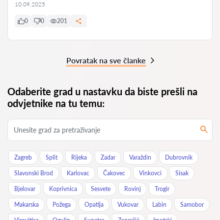
10.09.2025
0
0
201
Povratak na sve članke
Odaberite grad u nastavku da biste prešli na
odvjetnike na tu temu:
Zagreb
Split
Rijeka
Zadar
Varaždin
Dubrovnik
Slavonski Brod
Karlovac
Čakovec
Vinkovci
Sisak
Bjelovar
Koprivnica
Sesvete
Rovinj
Trogir
Makarska
Požega
Opatija
Vukovar
Labin
Samobor