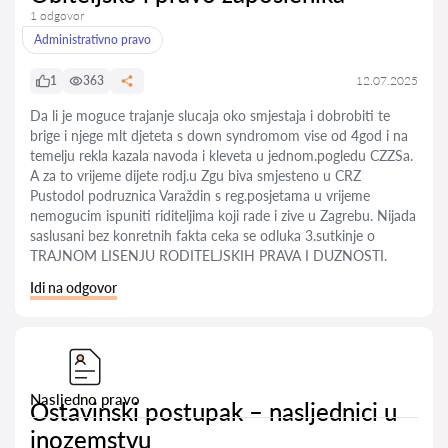
1 odgovor
Administrativno pravo
1
363
12.07.2025
Da li je moguce trajanje slucaja oko smjestaja i dobrobiti te
brige i njege mlt djeteta s down syndromom vise od 4god i na
temelju rekla kazala navoda i kleveta u jednom.pogledu CZZSa.
A za to vrijeme dijete rodj.u Zgu biva smjesteno u CRZ
Pustodol podruznica Varaždin s reg.posjetama u vrijeme
nemogucim ispuniti riditeljima koji rade i zive u Zagrebu. Nijada
saslusani bez konretnih fakta ceka se odluka 3.sutkinje o
TRAJNOM LISENJU RODITELJSKIH PRAVA I DUZNOSTI.
Idi na odgovor
Nasljedno pravo
Ostavinski postupak – nasljednici u
inozemstvu