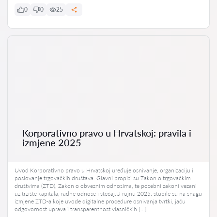
0
0
25
Korporativno pravo u Hrvatskoj: pravila i
izmjene 2025
Uvod Korporativno pravo u Hrvatskoj uređuje osnivanje, organizaciju i
poslovanje trgovačkih društava. Glavni propisi su Zakon o trgovačkim
društvima (ZTD), Zakon o obveznim odnosima, te posebni zakoni vezani
uz tržište kapitala, radne odnose i stečaj.U rujnu 2025. stupile su na snagu
izmjene ZTD-a koje uvode digitalne procedure osnivanja tvrtki, jaču
odgovornost uprava i transparentnost vlasničkih […]