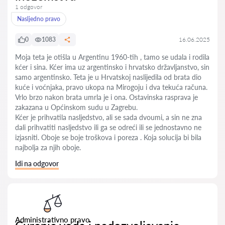
1 odgovor
Nasljedno pravo
0
1083
16.06.2025
Moja teta je otišla u Argentinu 1960-tih , tamo se udala i rodila
kćer i sina. Kćer ima uz argentinsko i hrvatsko državljanstvo, sin
samo argentinsko. Teta je u Hrvatskoj naslijedila od brata dio
kuće i voćnjaka, pravo ukopa na Mirogoju i dva tekuća računa.
Vrlo brzo nakon brata umrla je i ona. Ostavinska rasprava je
zakazana u Općinskom sudu u Zagrebu.
Kćer je prihvatila nasljedstvo, ali se sada dvoumi, a sin ne zna
dali prihvatiti nasljedstvo ili ga se odreći ili se jednostavno ne
izjasniti. Oboje se boje troškova i poreza . Koja solucija bi bila
najbolja za njih oboje.
Idi na odgovor
Administrativno pravo