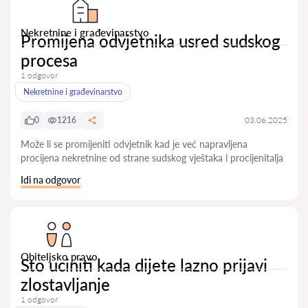
Nekretnine i građevinarstvo
Promijena odvjetnika usred sudskog
procesa
1 odgovor
Nekretnine i građevinarstvo
0
1216
03.06.2025
Može li se promijeniti odvjetnik kad je već napravljena
procijena nekretnine od strane sudskog vještaka i procijenitalja
Idi na odgovor
Obiteljsko pravo
Sto uciniti kada dijete lazno prijavi
zlostavljanje
1 odgovor