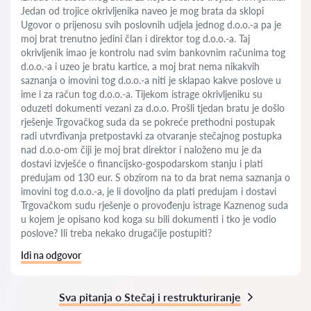
Jedan od trojice okrivljenika naveo je mog brata da sklopi
Ugovor o prijenosu svih poslovnih udjela jednog d.o.o.-a pa je
moj brat trenutno jedini član i direktor tog d.o.o.-a. Taj
okrivljenik imao je kontrolu nad svim bankovnim računima tog
d.o.o.-a i uzeo je bratu kartice, a moj brat nema nikakvih
saznanja o imovini tog d.o.o.-a niti je sklapao kakve poslove u
ime i za račun tog d.o.o.-a. Tijekom istrage okrivljeniku su
oduzeti dokumenti vezani za d.o.o. Prošli tjedan bratu je došlo
rješenje Trgovačkog suda da se pokreće prethodni postupak
radi utvrđivanja pretpostavki za otvaranje stečajnog postupka
nad d.o.o-om čiji je moj brat direktor i naloženo mu je da
dostavi izvješće o financijsko-gospodarskom stanju i plati
predujam od 130 eur. S obzirom na to da brat nema saznanja o
imovini tog d.o.o.-a, je li dovoljno da plati predujam i dostavi
Trgovačkom sudu rješenje o provođenju istrage Kaznenog suda
u kojem je opisano kod koga su bili dokumenti i tko je vodio
poslove? Ili treba nekako drugačije postupiti?
Idi na odgovor
Sva pitanja o Stečaj i restrukturiranje