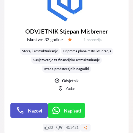
ODVJETNIK Stjepan Misbrener
Iskustvo:
32 godine
Recenzija:
1 recenzija
Ocjena:
Stečaj i restrukturiranje
Priprema plana restrukturiranja
Savjetovanje za financijsko restrukturiranje
Izrada predstečajnih nagodbi
Odvjetnik
Zadar
Nazovi
Napisati
Napisati
30
9
3421