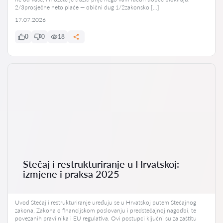
2/3prosječne neto plaće — obični dug 1/2zakonsko […]
17.07.2026
0
0
18
Stečaj i restrukturiranje u Hrvatskoj:
izmjene i praksa 2025
Uvod Stečaj i restrukturiranje uređuju se u Hrvatskoj putem Stečajnog
zakona, Zakona o financijskom poslovanju i predstečajnoj nagodbi, te
povezanih pravilnika i EU regulativa. Ovi postupci ključni su za zaštitu