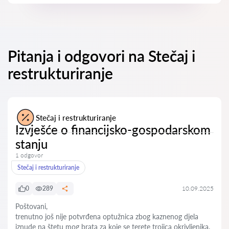
Pitanja i odgovori na Stečaj i
restrukturiranje
Stečaj i restrukturiranje
Izvješće o financijsko-gospodarskom
stanju
1 odgovor
Stečaj i restrukturiranje
0
289
10.09.2025
Poštovani,
trenutno još nije potvrđena optužnica zbog kaznenog djela
iznude na štetu mog brata za koje se terete trojica okrivljenika.