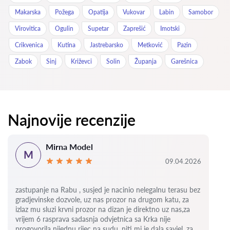
Makarska
Požega
Opatija
Vukovar
Labin
Samobor
Virovitica
Ogulin
Supetar
Zaprešić
Imotski
Crikvenica
Kutina
Jastrebarsko
Metković
Pazin
Zabok
Sinj
Križevci
Solin
Županja
Garešnica
Najnovije recenzije
Mirna Model
M
09.04.2026
zastupanje na Rabu , susjed je nacinio nelegalnu terasu bez
gradjevinske dozvole, uz nas prozor na drugom katu, za
izlaz mu sluzi krvni prozor na dizan je direktno uz nas,za
vrijem 6
rasprava sadasnja odvjetnica sa Krka nije
progovorila nijednu rijec na sudu, niti mi je dala savjel, za