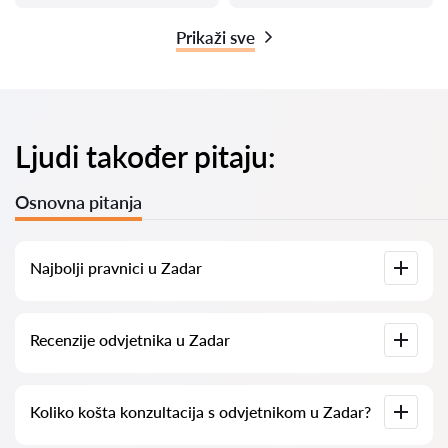
Prikaži sve
Ljudi također pitaju:
Osnovna pitanja
Najbolji pravnici u Zadar
Imamo popis najboljih pravnika u Zadar s potpunim
Recenzije odvjetnika u Zadar
informacijama. Cijene, recenzije, telefonski brojevi i adrese.
Na našoj platformi prikupljamo stvarne recenzije o
Koliko košta konzultacija s odvjetnikom u Zadar?
odvjetnicima. Ne brišemo negativne recenzije niti postoji
mogućnost njihovog lažnog povećavanja.