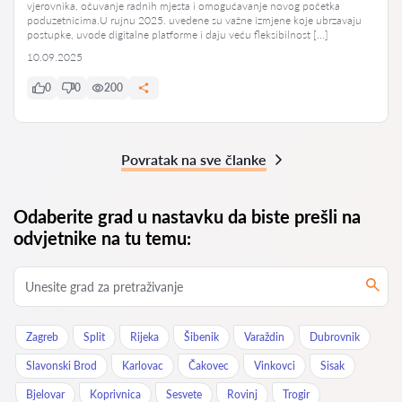
vjerovnika, očuvanje radnih mjesta i omogućavanje novog početka
poduzetnicima.U rujnu 2025. uvedene su važne izmjene koje ubrzavaju
postupke, uvode digitalne platforme i daju veću fleksibilnost […]
10.09.2025
0
0
200
Povratak na sve članke
Odaberite grad u nastavku da biste prešli na
odvjetnike na tu temu:
Zagreb
Split
Rijeka
Šibenik
Varaždin
Dubrovnik
Slavonski Brod
Karlovac
Čakovec
Vinkovci
Sisak
Bjelovar
Koprivnica
Sesvete
Rovinj
Trogir