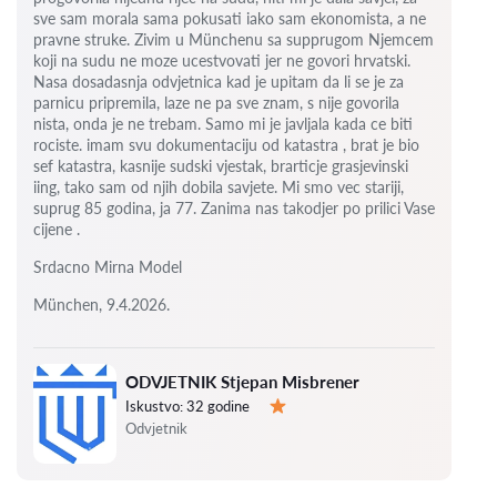
sve sam morala sama pokusati iako sam ekonomista, a ne
pravne struke. Zivim u Münchenu sa supprugom Njemcem
koji na sudu ne moze ucestvovati jer ne govori hrvatski.
Nasa dosadasnja odvjetnica kad je upitam da li se je za
parnicu pripremila, laze ne pa sve znam, s nije govorila
nista, onda je ne trebam. Samo mi je javljala kada ce biti
rociste.
imam svu dokumentaciju od katastra , brat je bio
sef katastra, kasnije sudski vjestak, brarticje grasjevinski
iing, tako sam od njih dobila savjete.
Mi smo vec stariji,
suprug 85 godina, ja 77.
Zanima nas takodjer po prilici Vase
cijene .
Srdacno Mirna Model
München, 9.4.2026.
ODVJETNIK Stjepan Misbrener
Iskustvo:
32 godine
Ocjena:
Odvjetnik