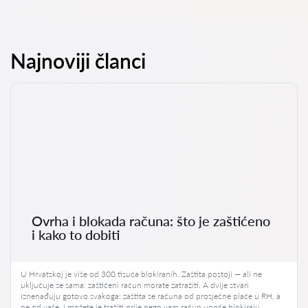
Najnoviji članci
Ovrha i blokada računa: što je zaštićeno
i kako to dobiti
U Hrvatskoj je više od 300 tisuća blokiranih. Zaštita postoji — ali ne
uključuje se sama: zaštićeni račun morate zatražiti. A dvije stvari
iznenađuju gotovo svakoga: zaštita se računa od prosječne plaće u RH, a
ne od vaše, i možete je tražiti prije nego vam račun uopće blokiraju.