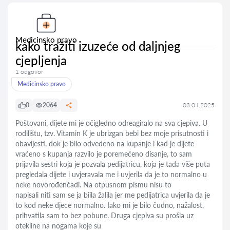
Medicinsko pravo
kako tražiti izuzeće od daljnjeg
cjepljenja
1 odgovor
Medicinsko pravo
0
2064
03.04.2025
Poštovani, dijete mi je očigledno odreagiralo na sva cjepiva. U
rodilištu, tzv. Vitamin K je ubrizgan bebi bez moje prisutnosti i
obavijesti, dok je bilo odvedeno na kupanje i kad je dijete
vraćeno s kupanja razvilo je poremećeno disanje, to sam
prijavila sestri koja je pozvala pedijatricu, koja je tada više puta
pregledala dijete i uvjeravala me i uvjerila da je to normalno u
neke novorođenčadi. Na otpusnom pismu nisu to
napisali niti sam se ja biila žalila jer me pedijatrica uvjerila da je
to kod neke djece normalno. Iako mi je bilo čudno, nažalost,
prihvatila sam to bez pobune. Druga cjepiva su prošla uz
otekline na nogama koje su