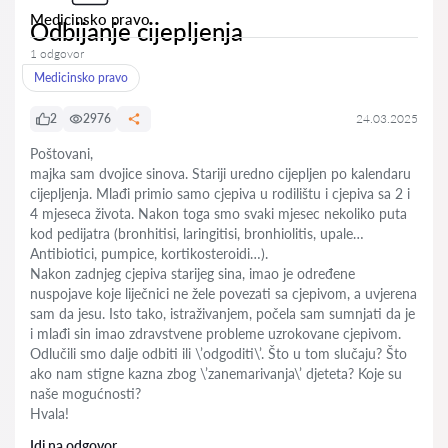
Medicinsko pravo
Odbijanje cijepljenja
1 odgovor
Medicinsko pravo
2
2976
24.03.2025
Poštovani,
majka sam dvojice sinova. Stariji uredno cijepljen po kalendaru
cijepljenja. Mlađi primio samo cjepiva u rodilištu i cjepiva sa 2 i
4 mjeseca života. Nakon toga smo svaki mjesec nekoliko puta
kod pedijatra (bronhitisi, laringitisi, bronhiolitis, upale…
Antibiotici, pumpice, kortikosteroidi…).
Nakon zadnjeg cjepiva starijeg sina, imao je određene
nuspojave koje liječnici ne žele povezati sa cjepivom, a uvjerena
sam da jesu. Isto tako, istraživanjem, počela sam sumnjati da je
i mlađi sin imao zdravstvene probleme uzrokovane cjepivom.
Odlučili smo dalje odbiti ili \’odgoditi\’. Što u tom slučaju? Što
ako nam stigne kazna zbog \’zanemarivanja\’ djeteta? Koje su
naše mogućnosti?
Hvala!
Idi na odgovor