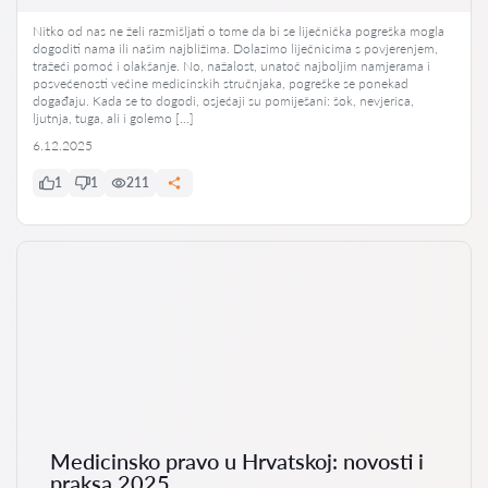
Nitko od nas ne želi razmišljati o tome da bi se liječnička pogreška mogla
dogoditi nama ili našim najbližima. Dolazimo liječnicima s povjerenjem,
tražeći pomoć i olakšanje. No, nažalost, unatoč najboljim namjerama i
posvećenosti većine medicinskih stručnjaka, pogreške se ponekad
događaju. Kada se to dogodi, osjećaji su pomiješani: šok, nevjerica,
ljutnja, tuga, ali i golemo […]
6.12.2025
1
1
211
Medicinsko pravo u Hrvatskoj: novosti i
praksa 2025