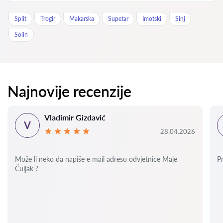
Split
Trogir
Makarska
Supetar
Imotski
Sinj
Solin
Najnovije recenzije
Vladimir Gizdavić
V
28.04.2026
Može li neko da napiše e mail adresu odvjetnice Maje
P
Čuljak ?