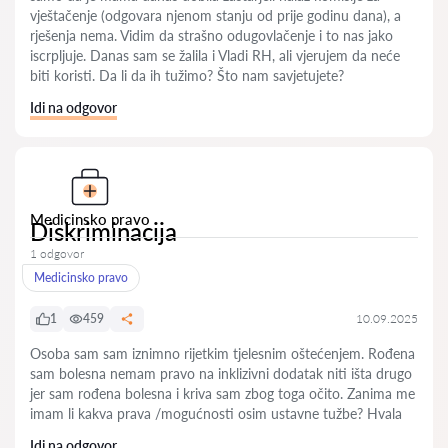
vještačenje (odgovara njenom stanju od prije godinu dana), a
rješenja nema. Vidim da strašno odugovlačenje i to nas jako
iscrpljuje. Danas sam se žalila i Vladi RH, ali vjerujem da neće
biti koristi. Da li da ih tužimo? Što nam savjetujete?
Idi na odgovor
Medicinsko pravo
Diskriminacija
1 odgovor
Medicinsko pravo
1
459
10.09.2025
Osoba sam sam iznimno rijetkim tjelesnim oštećenjem. Rođena
sam bolesna nemam pravo na inklizivni dodatak niti išta drugo
jer sam rođena bolesna i kriva sam zbog toga očito. Zanima me
imam li kakva prava /mogućnosti osim ustavne tužbe? Hvala
Idi na odgovor