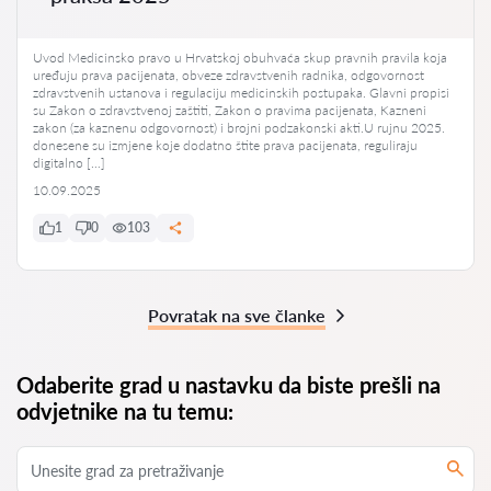
Uvod Medicinsko pravo u Hrvatskoj obuhvaća skup pravnih pravila koja
uređuju prava pacijenata, obveze zdravstvenih radnika, odgovornost
zdravstvenih ustanova i regulaciju medicinskih postupaka. Glavni propisi
su Zakon o zdravstvenoj zaštiti, Zakon o pravima pacijenata, Kazneni
zakon (za kaznenu odgovornost) i brojni podzakonski akti.U rujnu 2025.
donesene su izmjene koje dodatno štite prava pacijenata, reguliraju
digitalno […]
10.09.2025
1
0
103
Povratak na sve članke
Odaberite grad u nastavku da biste prešli na
odvjetnike na tu temu: