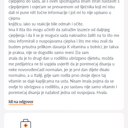
cijepljeno do sada, ali s ovim spoznajama imam strah nastaviti s
cijepljenjem i osjećam se prevarenom od liječnika koji mi nisu
dali ni pune niti točne informacije i još mi to nije upisano u
cjepnu
knjižicu, iako su reakcije bile odmah i očite.
Ima li išta što mogu učiniti da zatražim izuzeće od daljnjeg
cjepljenja i da li se je moguće sada naknadno žaliti na to što me
nisu informirali o nuspojavama cjepiva i što me nisu zvali da
budem prisutna prilikom davanja K vitamina u bolnici, jer takva
je praksa, nije se dogodilo samo meni. Da sam
znala da je to drugi dan u rodilištu ubrizgano djetetu, možda
me pedijatrica ne bi uspjela uvjeriti da je poremećaj disanja u
neke novorođenčadi normalan, jer je prvi dan dijete disalo
normalno, a u Italiji, gdje sam rodila prvo dvoje djece taj
vitamin se daje kapljicama na usta. Nisam imala pojma da se
ovdje to ubrizgava u rodilištu, a po sastavu nije samo vitamin i
poremećaj disanja je nažalost jedna od nuspojava. Hvala.
Idi na odgovor