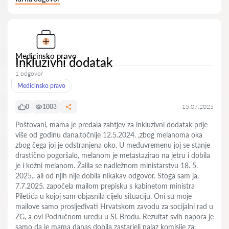
Medicinsko pravo
Inkluzivni dodatak
1 odgovor
Medicinsko pravo
0
1003
15.07.2025
Poštovani, mama je predala zahtjev za inkluzivni dodatak prije
više od godinu dana,točnije 12.5.2024. ,zbog melanoma oka
zbog čega joj je odstranjena oko. U međuvremenu joj se stanje
drastično pogoršalo, melanom je metastazirao na jetru i dobila
je i kožni melanom. Žalila se nadležnom ministarstvu 18. 5.
2025., ali od njih nije dobila nikakav odgovor. Stoga sam ja,
7.7.2025. započela mailom prepisku s kabinetom ministra
Piletića u kojoj sam objasnila cijelu situaciju. Oni su moje
mailove samo prosljeđivati Hrvatskom zavodu za socijalni rad u
ZG, a ovi Područnom uredu u Sl. Brodu. Rezultat svih napora je
samo da je mama danas dobila zastarjeli nalaz komisije za