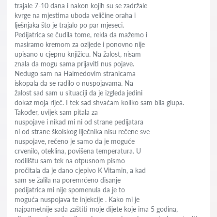
trajale 7-10 dana i nakon kojih su se zadržale
kvrge na mjestima uboda veličine oraha i
lješnjaka što je trajalo po par mjeseci.
Pedijatrica se čudila tome, rekla da mažemo i
masiramo kremom za ozljede i ponovno nije
upisano u cjepnu knjižicu. Na žalost, nisam
znala da mogu sama prijaviti nus pojave.
Nedugo sam na Halmedovim stranicama
iskopala da se radilo o nuspojavama. Na
žalost sad sam u situaciji da je izgleda jedini
dokaz moja riječ. I tek sad shvaćam koliko sam bila glupa.
Također, uvijek sam pitala za
nuspojave i nikad mi ni od strane pedijatara
ni od strane školskog liječnika nisu rečene sve
nuspojave, rečeno je samo da je moguće
crvenilo, oteklina, povišena temperatura. U
rodilištu sam tek na otpusnom pismo
pročitala da je dano cjepivo K Vitamin, a kad
sam se žalila na poremrćeno disanje
pedijatrica mi nije spomenula da je to
moguća nuspojava te injekcije . Kako mi je
najpametnije sada zaštiti moje dijete koje ima 5 godina,