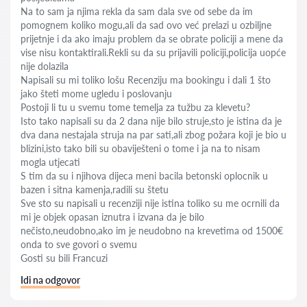
Na to sam ja njima rekla da sam dala sve od sebe da im
pomognem koliko mogu,ali da sad ovo već prelazi u ozbiljne
prijetnje i da ako imaju problem da se obrate policiji a mene da
vise nisu kontaktirali.Rekli su da su prijavili policiji,policija uopće
nije dolazila
Napisali su mi toliko lošu Recenziju ma bookingu i dali 1 što
jako šteti mome ugledu i poslovanju
Postoji li tu u svemu tome temelja za tužbu za klevetu?
Isto tako napisali su da 2 dana nije bilo struje,sto je istina da je
dva dana nestajala struja na par sati,ali zbog požara koji je bio u
blizini,isto tako bili su obaviješteni o tome i ja na to nisam
mogla utjecati
S tim da su i njihova dijeca meni bacila betonski oplocnik u
bazen i sitna kamenja,radili su štetu
Sve sto su napisali u recenziji nije istina toliko su me ocrnili da
mi je objek opasan iznutra i izvana da je bilo
nečisto,neudobno,ako im je neudobno na krevetima od 1500€
onda to sve govori o svemu
Gosti su bili Francuzi
Idi na odgovor