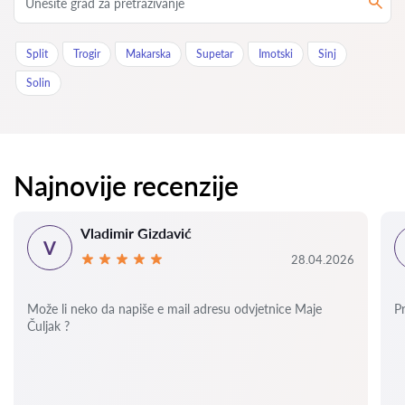
Split
Trogir
Makarska
Supetar
Imotski
Sinj
Solin
Najnovije recenzije
Vladimir Gizdavić
V
28.04.2026
Može li neko da napiše e mail adresu odvjetnice Maje
P
Čuljak ?