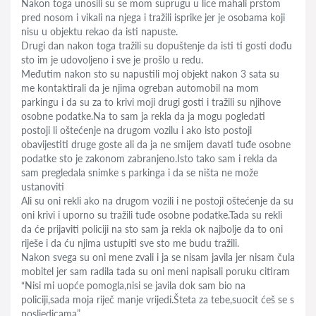
Nakon toga unosili su se mom suprugu u lice mahali prstom
pred nosom i vikali na njega i tražili isprike jer je osobama koji
nisu u objektu rekao da isti napuste.
Drugi dan nakon toga tražili su dopuštenje da isti ti gosti dođu
sto im je udovoljeno i sve je prošlo u redu.
Međutim nakon sto su napustili moj objekt nakon 3 sata su
me kontaktirali da je njima ogreban automobil na mom
parkingu i da su za to krivi moji drugi gosti i tražili su njihove
osobne podatke.Na to sam ja rekla da ja mogu pogledati
postoji li oštećenje na drugom vozilu i ako isto postoji
obavijestiti druge goste ali da ja ne smijem davati tuđe osobne
podatke sto je zakonom zabranjeno.Isto tako sam i rekla da
sam pregledala snimke s parkinga i da se ništa ne može
ustanoviti
Ali su oni rekli ako na drugom vozili i ne postoji oštećenje da su
oni krivi i uporno su tražili tuđe osobne podatke.Tada su rekli
da će prijaviti policiji na sto sam ja rekla ok najbolje da to oni
riješe i da ću njima ustupiti sve sto me budu tražili.
Nakon svega su oni mene zvali i ja se nisam javila jer nisam čula
mobitel jer sam radila tada su oni meni napisali poruku citiram
“Nisi mi uopće pomogla,nisi se javila dok sam bio na
policiji,sada moja riječ manje vrijedi.Šteta za tebe,suocit ćeš se s
posljedicama”