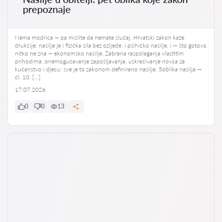
prepoznaje
Nema modrica — pa mislite da nemate slučaj. Hrvatski zakon kaže
drukčije: nasilje je i fizička sila bez ozljede, i psihičko nasilje, i — što gotovo
nitko ne zna — ekonomsko nasilje. Zabrana raspolaganja vlastitim
prihodima, onemogućavanje zapošljavanja, uskraćivanje novca za
kućanstvo i djecu: sve je to zakonom definirano nasilje. 5oblika nasilja —
čl. 10. […]
17.07.2026
0
0
13