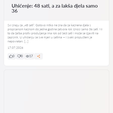
Uhićenje: 48 sati, a za lakša djela samo
36
Svi znaju za „48 sati“. Gotovo nitko ne zna da za kaznena djela s
propisanom kaznom do jedne godine zatvora rok iznosi samo 36 sati. Ni
to da žalba protiv produljenja ima rok od šest sati i može se izjaviti na
zapisnik. U uhićenju se sve mjeri u satima — i svaki propušteni je
nepovratan. […]
17.07.2026
0
0
17