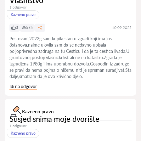
Vlasnistvo
1 odgovor
Kazneno pravo
0
575
10.09.2025
Postovani,2022g sam kupila stan u zgradi koji ima jos
8stanova,naime ulovila sam da se nedavno upisala
poljoprivredna zadruga na tu Cesticu i da je ta cestica livada.U
gruntovnoj postoji vlasnički list ali ne i u katastru.Zgrada je
izgradjena 1980g i ima uporabnu dozvolu.Gospodin iz zadruge
se pravi da nema pojma o ničemu niti je spreman suradjivat.Sta
dalje,smatram da je ovo krivično djelo.
Idi na odgovor
Kazneno pravo
Susjed snima moje dvorište
1 odgovor
Kazneno pravo