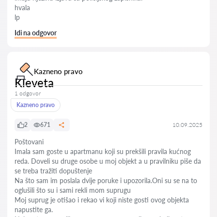
hvala
lp
Idi na odgovor
Kazneno pravo
Kleveta
1 odgovor
Kazneno pravo
2
671
10.09.2025
Poštovani
Imala sam goste u apartmanu koji su prekšili pravila kućnog
reda. Doveli su druge osobe u moj objekt a u pravilniku piše da
se treba tražiti dopuštenje
Na što sam im poslala dvije poruke i upozorila.Oni su se na to
oglušili što su i sami rekli mom suprugu
Moj suprug je otišao i rekao vi koji niste gosti ovog objekta
napustite ga.