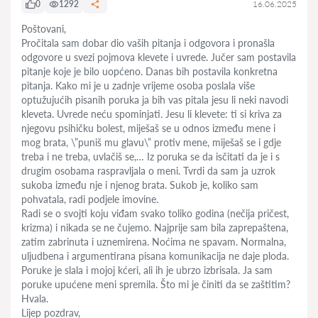
0
1292
16.06.2025
Poštovani,
Pročitala sam dobar dio vaših pitanja i odgovora i pronašla
odgovore u svezi pojmova klevete i uvrede. Jučer sam postavila
pitanje koje je bilo uopćeno. Danas bih postavila konkretna
pitanja. Kako mi je u zadnje vrijeme osoba poslala više
optužujućih pisanih poruka ja bih vas pitala jesu li neki navodi
kleveta. Uvrede neću spominjati. Jesu li klevete: ti si kriva za
njegovu psihičku bolest, miješaš se u odnos između mene i
mog brata, \”puniš mu glavu\” protiv mene, miješaš se i gdje
treba i ne treba, uvlačiš se,… Iz poruka se da isčitati da je i s
drugim osobama raspravljala o meni. Tvrdi da sam ja uzrok
sukoba između nje i njenog brata. Sukob je, koliko sam
pohvatala, radi podjele imovine.
Radi se o svojti koju viđam svako toliko godina (nečija pričest,
krizma) i nikada se ne čujemo. Najprije sam bila zaprepaštena,
zatim zabrinuta i uznemirena. Noćima ne spavam. Normalna,
uljudbena i argumentirana pisana komunikacija ne daje ploda.
Poruke je slala i mojoj kćeri, ali ih je ubrzo izbrisala. Ja sam
poruke upućene meni spremila. Što mi je činiti da se zaštitim?
Hvala.
Lijep pozdrav,