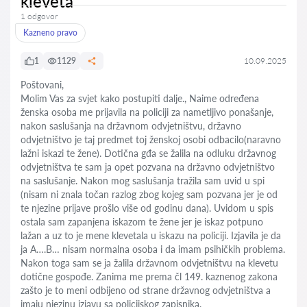
kleveta
1 odgovor
Kazneno pravo
1
1129
10.09.2025
Poštovani,
Molim Vas za svjet kako postupiti dalje., Naime određena
ženska osoba me prijavila na policiji za nametljivo ponašanje,
nakon saslušanja na državnom odvjetništvu, državno
odvjetništvo je taj predmet toj ženskoj osobi odbacilo(naravno
lažni iskazi te žene). Dotična gđa se žalila na odluku državnog
odvjetništva te sam ja opet pozvana na državno odvjetništvo
na saslušanje. Nakon mog saslušanja tražila sam uvid u spi
(nisam ni znala točan razlog zbog kojeg sam pozvana jer je od
te njezine prijave prošlo više od godinu dana). Uvidom u spis
ostala sam zapanjena iskazom te žene jer je iskaz potpuno
lažan a uz to je mene klevetala u iskazu na policiji. Izjavila je da
ja A….B… nisam normalna osoba i da imam psihičkih problema.
Nakon toga sam se ja žalila državnom odvjetništvu na klevetu
dotične gospođe. Zanima me prema čl 149. kaznenog zakona
zašto je to meni odbijeno od strane državnog odvjetništva a
imaju njezinu izjavu sa policijskog zapisnika.