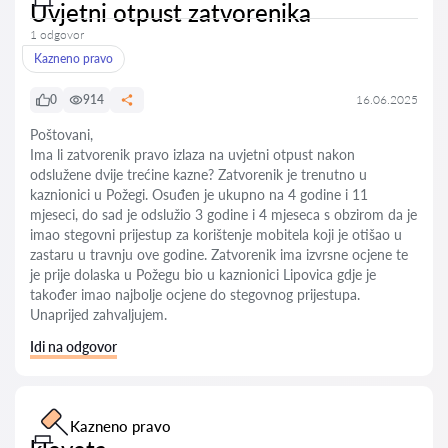
Uvjetni otpust zatvorenika
1 odgovor
Kazneno pravo
0
914
16.06.2025
Poštovani,
Ima li zatvorenik pravo izlaza na uvjetni otpust nakon
odslužene dvije trećine kazne? Zatvorenik je trenutno u
kaznionici u Požegi. Osuđen je ukupno na 4 godine i 11
mjeseci, do sad je odslužio 3 godine i 4 mjeseca s obzirom da je
imao stegovni prijestup za korištenje mobitela koji je otišao u
zastaru u travnju ove godine. Zatvorenik ima izvrsne ocjene te
je prije dolaska u Požegu bio u kaznionici Lipovica gdje je
također imao najbolje ocjene do stegovnog prijestupa.
Unaprijed zahvaljujem.
Idi na odgovor
Kazneno pravo