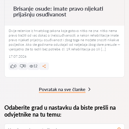
Brisanje osude: imate pravo nijekati
prijašnju osuđivanost
Dvije rečenice iz hrvatskog zakona koje gotovo nitko ne zna: nitko nema
pravo tražiti od vas dokaz o (ne)osuđivanosti, a nakon rehabilitacije imate
pravo nijekati prijašnju osuđivanost i zbog toga ne možete snositi nikakve
posljedice. Ako ste godinama odustajali od natječaja zbog stare presude —
vjerojatno ste to radili bez potrebe. čl. 19.rehabilitacija po sili […]
17.07.2026
0
0
12
Povratak na sve članke
Odaberite grad u nastavku da biste prešli na
odvjetnike na tu temu: