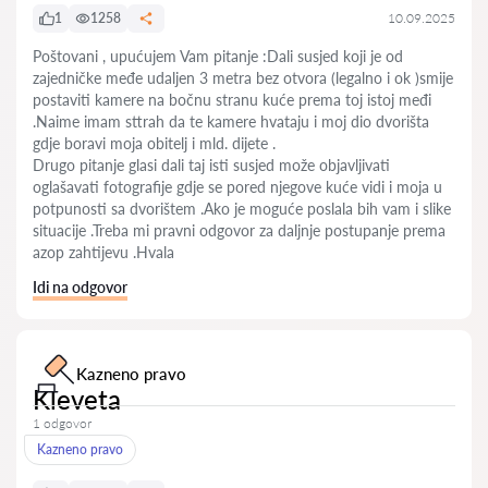
1
1258
10.09.2025
Poštovani , upućujem Vam pitanje :Dali susjed koji je od
zajedničke međe udaljen 3 metra bez otvora (legalno i ok )smije
postaviti kamere na bočnu stranu kuće prema toj istoj međi
.Naime imam sttrah da te kamere hvataju i moj dio dvorišta
gdje boravi moja obitelj i mld. dijete .
Drugo pitanje glasi dali taj isti susjed može objavljivati
oglašavati fotografije gdje se pored njegove kuće vidi i moja u
potpunosti sa dvorištem .Ako je moguće poslala bih vam i slike
situacije .Treba mi pravni odgovor za daljnje postupanje prema
azop zahtijevu .Hvala
Idi na odgovor
Kazneno pravo
Kleveta
1 odgovor
Kazneno pravo