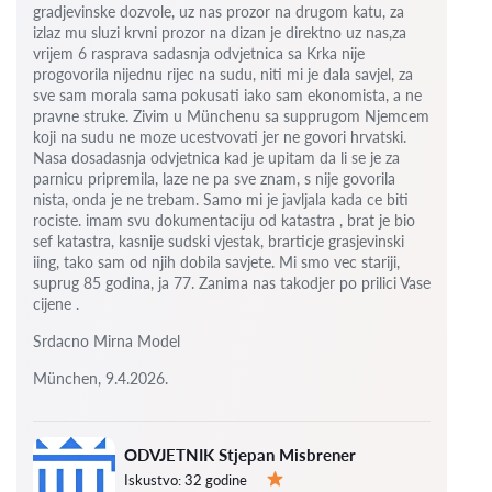
gradjevinske dozvole, uz nas prozor na drugom katu, za
izlaz mu sluzi krvni prozor na dizan je direktno uz nas,za
vrijem 6
rasprava sadasnja odvjetnica sa Krka nije
progovorila nijednu rijec na sudu, niti mi je dala savjel, za
sve sam morala sama pokusati iako sam ekonomista, a ne
pravne struke. Zivim u Münchenu sa supprugom Njemcem
koji na sudu ne moze ucestvovati jer ne govori hrvatski.
Nasa dosadasnja odvjetnica kad je upitam da li se je za
parnicu pripremila, laze ne pa sve znam, s nije govorila
nista, onda je ne trebam. Samo mi je javljala kada ce biti
rociste.
imam svu dokumentaciju od katastra , brat je bio
sef katastra, kasnije sudski vjestak, brarticje grasjevinski
iing, tako sam od njih dobila savjete.
Mi smo vec stariji,
suprug 85 godina, ja 77.
Zanima nas takodjer po prilici Vase
cijene .
Srdacno Mirna Model
München, 9.4.2026.
ODVJETNIK Stjepan Misbrener
Iskustvo:
32 godine