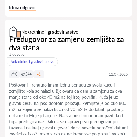
Idi na odgovor
Nekretnine i građevinarstvo
Predugovor za zamjenu zemljišta za
dva stana
1 odgovor
Nekretnine i građevinarstvo
0
544
12.07.2025
Poštovani! Trenutno imam jednu ponudu za svoju kuću i
zemljište koja se nalazi u Bjelovaru da dam u zamjenu za dva
manja stana od oko 40 m2 na toj istoj površini. Kuća je uz
glavnu cestu na jako dobrom položaju. Zemljište je od oko 800
m2 na kojemu se nalazi kuća od 90 m2 te dodatnih prostorija
u dvorištu.Moje pitanje je: Na šta posebno moram paziti kod
toga predugovora? Dali da se napravi prvo predugovor po
fazama i na kraju glavni ugovor i da se navedu određeni datumi
završetka faza? Imam strah da ne krene sve po planu i na kraju