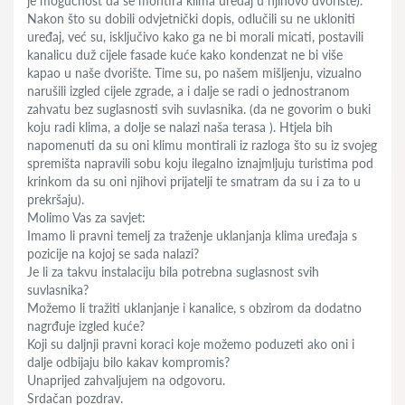
je mogućnost da se montira klima uređaj u njihovo dvorište).
Nakon što su dobili odvjetnički dopis, odlučili su ne ukloniti
uređaj, već su, isključivo kako ga ne bi morali micati, postavili
kanalicu duž cijele fasade kuće kako kondenzat ne bi više
kapao u naše dvorište. Time su, po našem mišljenju, vizualno
narušili izgled cijele zgrade, a i dalje se radi o jednostranom
zahvatu bez suglasnosti svih suvlasnika. (da ne govorim o buki
koju radi klima, a dolje se nalazi naša terasa ). Htjela bih
napomenuti da su oni klimu montirali iz razloga što su iz svojeg
spremišta napravili sobu koju ilegalno iznajmljuju turistima pod
krinkom da su oni njihovi prijatelji te smatram da su i za to u
prekršaju).
Molimo Vas za savjet:
Imamo li pravni temelj za traženje uklanjanja klima uređaja s
pozicije na kojoj se sada nalazi?
Je li za takvu instalaciju bila potrebna suglasnost svih
suvlasnika?
Možemo li tražiti uklanjanje i kanalice, s obzirom da dodatno
nagrđuje izgled kuće?
Koji su daljnji pravni koraci koje možemo poduzeti ako oni i
dalje odbijaju bilo kakav kompromis?
Unaprijed zahvaljujem na odgovoru.
Srdačan pozdrav.