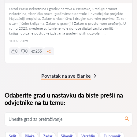
Uvod Pravo nekretnina i građevinarstva u Hrvatskoj uređuje promet
nekretnina, vlasnička prava, građevinske dozvole i investicijske projekte.
Najvažniji propisi su Zakon o vlasništvu i drugim stvarnim pravima, Zakon
o zemljišnim knjigama, Zakon o gradnji i Zakon o prostornom uređenju.U
rujnu 2025. uvedene su izmjene koje donose digitalizaciju zemljišnih
knjiga, ubrzane postupke izdavanja građevinskih dozvola i […]
10.09.2025
0
0
255
Povratak na sve članke
Odaberite grad u nastavku da biste prešli na
odvjetnike na tu temu:
Split
Rijeka
Zadar
Šibenik
Varaždin
Dubrovnik