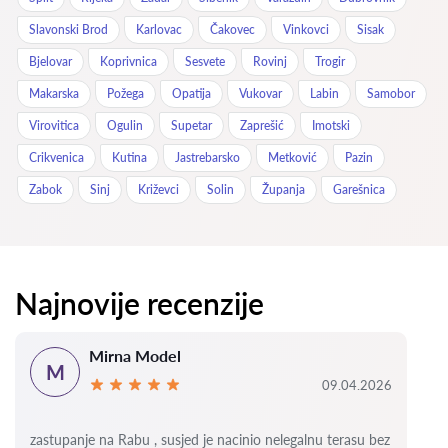
Slavonski Brod
Karlovac
Čakovec
Vinkovci
Sisak
Bjelovar
Koprivnica
Sesvete
Rovinj
Trogir
Makarska
Požega
Opatija
Vukovar
Labin
Samobor
Virovitica
Ogulin
Supetar
Zaprešić
Imotski
Crikvenica
Kutina
Jastrebarsko
Metković
Pazin
Zabok
Sinj
Križevci
Solin
Županja
Garešnica
Najnovije recenzije
Mirna Model
M
09.04.2026
zastupanje na Rabu , susjed je nacinio nelegalnu terasu bez