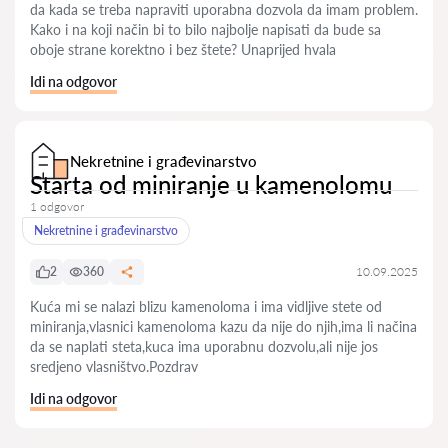
da kada se treba napraviti uporabna dozvola da imam problem.
Kako i na koji nač̣in bi to bilo najbolje napisati da bude sa
oboje strane korektno i bez štete? Unaprijed hvala
Idi na odgovor
Nekretnine i građevinarstvo
Starta od miniranje u kamenolomu
1 odgovor
Nekretnine i građevinarstvo
2
360
10.09.2025
Kuća mi se nalazi blizu kamenoloma i ima vidljive stete od
miniranja,vlasnici kamenoloma kazu da nije do njih,ima li načina
da se naplati steta,kuca ima uporabnu dozvolu,ali nije jos
sredjeno vlasništvo.Pozdrav
Idi na odgovor