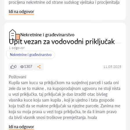
procijena nekretnine od strane sudskog vještaka i procijenitalja
Idi na odgovor
Nekretnine i građevinarstvo
Upit vezan za vodovodni priključak
1 odgovor
Nekretnine i građevinarstvo
0
1307
11.05.2025
Poštovani
Kupila sam kucu sa priključkom na susjednoj parceli i sada oni
zele da se to makne , na kupoprodajnom ugovoru ne stoji nista
u vezi priključka, taj priključak je dao izraditi otac bivšeg
vlasnika kuce koju sam kupila , koji je ujedno i tata gospode
koja traži da se makne priključak sa njezine parcele. Zanima me
koja su moja prava u vezi toga priključka, te da li imam pravo
da bivši vlasnik snosi troškove premještanja. hvala
Idi na odgovor