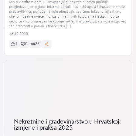
San o vlastitom domu ili investicijskoj nekretnini često počinje
pregledavanjem oglasa. Internet portali, novinski oglasi i društvene mreže
preplavljeni su ponudama koje obećavaju savršenu lokaciju, atraktivnu
cijenu i idealne uvjete. No, iza primamljivih fotografija i laskavih opisa
često se kriju brojne zamke kupnje nekretnina preko oglasa koje mogu vaš
san pretvoriti u pravnu i financijsku […]
16.12.2025
1
0
35
Nekretnine i građevinarstvo u Hrvatskoj:
izmjene i praksa 2025