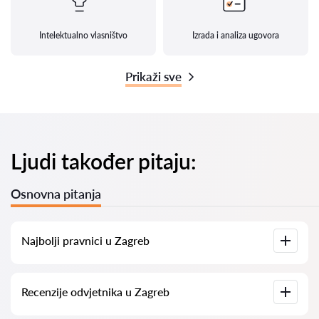
Intelektualno vlasništvo
Izrada i analiza ugovora
Prikaži sve
Ljudi također pitaju:
Osnovna pitanja
Najbolji pravnici u Zagreb
Imamo popis najboljih pravnika u Zagreb s potpunim
Recenzije odvjetnika u Zagreb
informacijama. Cijene, recenzije, telefonski brojevi i adrese.