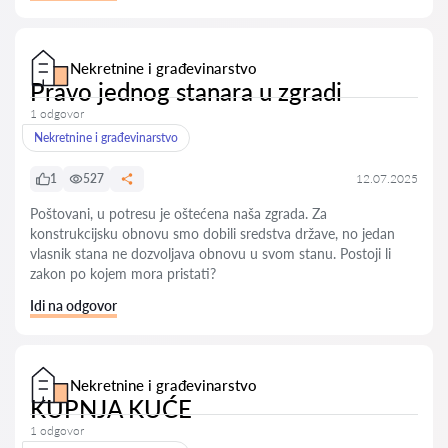
Nekretnine i građevinarstvo
Pravo jednog stanara u zgradi
1 odgovor
Nekretnine i građevinarstvo
1
527
12.07.2025
Poštovani, u potresu je oštećena naša zgrada. Za
konstrukcijsku obnovu smo dobili sredstva države, no jedan
vlasnik stana ne dozvoljava obnovu u svom stanu. Postoji li
zakon po kojem mora pristati?
Idi na odgovor
Nekretnine i građevinarstvo
KUPNJA KUĆE
1 odgovor