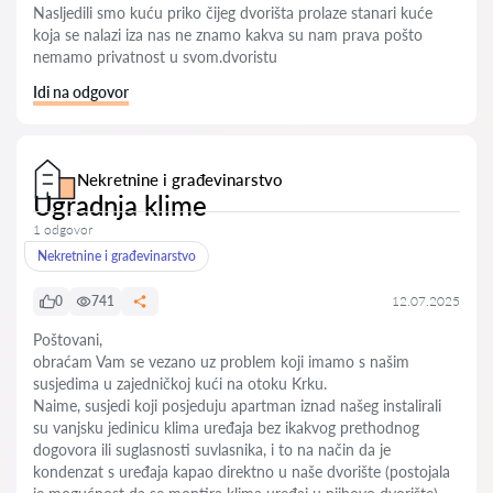
Nasljedili smo kuću priko čijeg dvorišta prolaze stanari kuće
koja se nalazi iza nas ne znamo kakva su nam prava pošto
nemamo privatnost u svom.dvoristu
Idi na odgovor
Nekretnine i građevinarstvo
Ugradnja klime
1 odgovor
Nekretnine i građevinarstvo
0
741
12.07.2025
Poštovani,
obraćam Vam se vezano uz problem koji imamo s našim
susjedima u zajedničkoj kući na otoku Krku.
Naime, susjedi koji posjeduju apartman iznad našeg instalirali
su vanjsku jedinicu klima uređaja bez ikakvog prethodnog
dogovora ili suglasnosti suvlasnika, i to na način da je
kondenzat s uređaja kapao direktno u naše dvorište (postojala