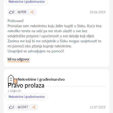
Nekretnine i građevinarstvo
0
908
20.06.2025
Poštovani!
Pronašao sam nekretninu koju želim kupiti u Sisku. Kuća ima
nekoliko tereta na sebi pa me strah ulaziti u sve bez
odvjetničke potpore i upućenosti u sve detalje koji slijed.
Zanima me koji bi me odvjetnik u Sisku mogao savjetovati te
mi pomoći oko pitanja kupnje nekretnine.
Unaprijed se zahvaljujem na pomoći!
Idi na odgovor
Nekretnine i građevinarstvo
Pravo prolaza
1 odgovor
Nekretnine i građevinarstvo
1
1047
12.07.2025