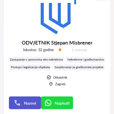
ODVJETNIK Stjepan Misbrener
Iskustvo:
32 godine
Recenzija:
1 recenzija
Ocjena:
Zastupanje u sporovima oko nekretnina
Nekretnine i građevinarstvo
Postupci legalizacije objekata
Savjetovanje za građevinske projekte
Odvjetnik
Zagreb
Nazovi
Napisati
Napisati