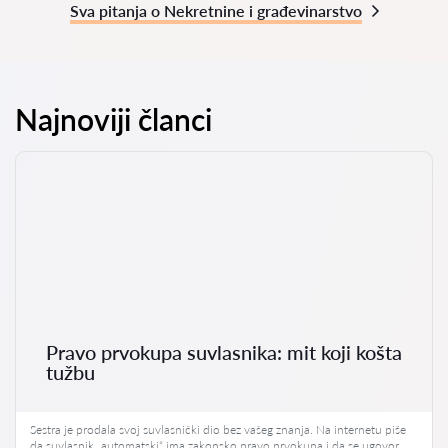
Sva pitanja o Nekretnine i građevinarstvo
Najnoviji članci
Pravo prvokupa suvlasnika: mit koji košta
tužbu
Sestra je prodala svoj suvlasnički dio bez vašeg znanja. Na internetu piše
da suvlasnik „automatski“ ima zakonsko pravo prvokupa i da se ugovor