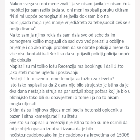
Nakon svega su oni mene zvali i ja se nisam javila jer nisam čula
mobitel jer sam radila tada su oni meni napisali poruku citiram
“Nisi mi uopće pomogla,nisi se javila dok sam bio na
policiji,sada moja riječ manje vrijedi.Šteta za tebe,suocit ćeš se s
posljedicama”
Na to sam ja njima rekla da sam dala sve od sebe da im
pomognem koliko mogu,ali da sad ovo već prelazi u ozbiljne
prijetnje i da ako imaju problem da se obrate policiji a mene da
vise nisu kontaktirali.Rekli su da su prijavili policiji,policija uopće
nije dolazila
Napisali su mi toliko lošu Recenziju ma bookingu i dali 1 što
jako šteti mome ugledu i poslovanju
Postoji li tu u svemu tome temelja za tužbu za klevetu?
Isto tako napisali su da 2 dana nije bilo struje,sto je istina da je
dva dana nestajala struja na par sati,ali zbog požara koji je bio u
blizini,isto tako bili su obaviješteni o tome i ja na to nisam
mogla utjecati
S tim da su i njihova dijeca meni bacila betonski oplocnik u
bazen i sitna kamenja,radili su štetu
Sve sto su napisali u recenziji nije istina toliko su me ocrnili da
mi je objek opasan iznutra i izvana da je bilo
nečisto,neudobno,ako im je neudobno na krevetima od 1500€