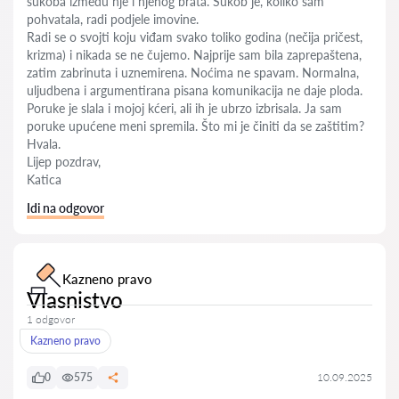
sukoba između nje i njenog brata. Sukob je, koliko sam
pohvatala, radi podjele imovine.
Radi se o svojti koju viđam svako toliko godina (nečija pričest,
krizma) i nikada se ne čujemo. Najprije sam bila zaprepaštena,
zatim zabrinuta i uznemirena. Noćima ne spavam. Normalna,
uljudbena i argumentirana pisana komunikacija ne daje ploda.
Poruke je slala i mojoj kćeri, ali ih je ubrzo izbrisala. Ja sam
poruke upućene meni spremila. Što mi je činiti da se zaštitim?
Hvala.
Lijep pozdrav,
Katica
Idi na odgovor
Kazneno pravo
Vlasnistvo
1 odgovor
Kazneno pravo
0
575
10.09.2025