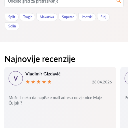
Split
Trogir
Makarska
Supetar
Imotski
Sinj
Solin
Najnovije recenzije
Vladimir Gizdavić
V
28.04.2026
Može li neko da napiše e mail adresu odvjetnice Maje
P
Čuljak ?