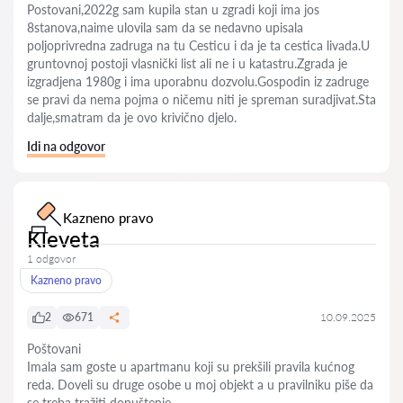
Postovani,2022g sam kupila stan u zgradi koji ima jos
8stanova,naime ulovila sam da se nedavno upisala
poljoprivredna zadruga na tu Cesticu i da je ta cestica livada.U
gruntovnoj postoji vlasnički list ali ne i u katastru.Zgrada je
izgradjena 1980g i ima uporabnu dozvolu.Gospodin iz zadruge
se pravi da nema pojma o ničemu niti je spreman suradjivat.Sta
dalje,smatram da je ovo krivično djelo.
Idi na odgovor
Kazneno pravo
Kleveta
1 odgovor
Kazneno pravo
2
671
10.09.2025
Poštovani
Imala sam goste u apartmanu koji su prekšili pravila kućnog
reda. Doveli su druge osobe u moj objekt a u pravilniku piše da
se treba tražiti dopuštenje