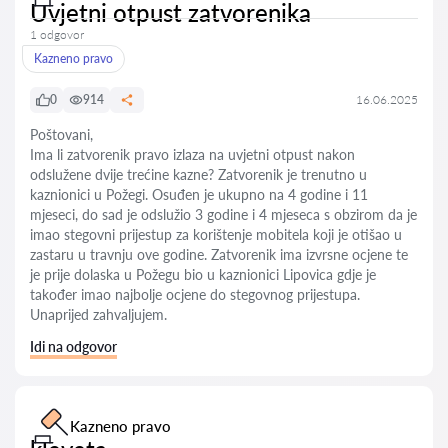
Uvjetni otpust zatvorenika
1 odgovor
Kazneno pravo
0
914
16.06.2025
Poštovani,
Ima li zatvorenik pravo izlaza na uvjetni otpust nakon
odslužene dvije trećine kazne? Zatvorenik je trenutno u
kaznionici u Požegi. Osuđen je ukupno na 4 godine i 11
mjeseci, do sad je odslužio 3 godine i 4 mjeseca s obzirom da je
imao stegovni prijestup za korištenje mobitela koji je otišao u
zastaru u travnju ove godine. Zatvorenik ima izvrsne ocjene te
je prije dolaska u Požegu bio u kaznionici Lipovica gdje je
također imao najbolje ocjene do stegovnog prijestupa.
Unaprijed zahvaljujem.
Idi na odgovor
Kazneno pravo