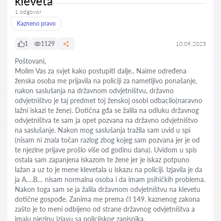
kleveta
1 odgovor
Kazneno pravo
1
1129
10.09.2025
Poštovani,
Molim Vas za svjet kako postupiti dalje., Naime određena
ženska osoba me prijavila na policiji za nametljivo ponašanje,
nakon saslušanja na državnom odvjetništvu, državno
odvjetništvo je taj predmet toj ženskoj osobi odbacilo(naravno
lažni iskazi te žene). Dotična gđa se žalila na odluku državnog
odvjetništva te sam ja opet pozvana na državno odvjetništvo
na saslušanje. Nakon mog saslušanja tražila sam uvid u spi
(nisam ni znala točan razlog zbog kojeg sam pozvana jer je od
te njezine prijave prošlo više od godinu dana). Uvidom u spis
ostala sam zapanjena iskazom te žene jer je iskaz potpuno
lažan a uz to je mene klevetala u iskazu na policiji. Izjavila je da
ja A….B… nisam normalna osoba i da imam psihičkih problema.
Nakon toga sam se ja žalila državnom odvjetništvu na klevetu
dotične gospođe. Zanima me prema čl 149. kaznenog zakona
zašto je to meni odbijeno od strane državnog odvjetništva a
imaju njezinu izjavu sa policijskog zapisnika.