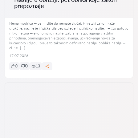
prepoznaje
Nema modrica — pa mislite da nemate slučaj. Hrvatski zakon kaže
drukčije: nasilje je i fizička sila bez ozljede, i psihičko nasilje, i — što gotovo
nitko ne zna — ekonomsko nasilje. Zabrana raspolaganja vlastitim
prihodima, onemogućavanje zapošljavanja, uskraćivanje novca za
kućanstvo i djecu: sve je to zakonom definirano nasilje. 5oblika nasilja —
čl. 10. […]
17.07.2026
0
0
13