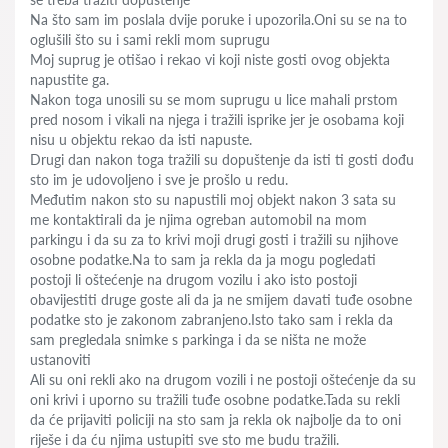
Na što sam im poslala dvije poruke i upozorila.Oni su se na to
oglušili što su i sami rekli mom suprugu
Moj suprug je otišao i rekao vi koji niste gosti ovog objekta
napustite ga.
Nakon toga unosili su se mom suprugu u lice mahali prstom
pred nosom i vikali na njega i tražili isprike jer je osobama koji
nisu u objektu rekao da isti napuste.
Drugi dan nakon toga tražili su dopuštenje da isti ti gosti dođu
sto im je udovoljeno i sve je prošlo u redu.
Međutim nakon sto su napustili moj objekt nakon 3 sata su
me kontaktirali da je njima ogreban automobil na mom
parkingu i da su za to krivi moji drugi gosti i tražili su njihove
osobne podatke.Na to sam ja rekla da ja mogu pogledati
postoji li oštećenje na drugom vozilu i ako isto postoji
obavijestiti druge goste ali da ja ne smijem davati tuđe osobne
podatke sto je zakonom zabranjeno.Isto tako sam i rekla da
sam pregledala snimke s parkinga i da se ništa ne može
ustanoviti
Ali su oni rekli ako na drugom vozili i ne postoji oštećenje da su
oni krivi i uporno su tražili tuđe osobne podatke.Tada su rekli
da će prijaviti policiji na sto sam ja rekla ok najbolje da to oni
riješe i da ću njima ustupiti sve sto me budu tražili.