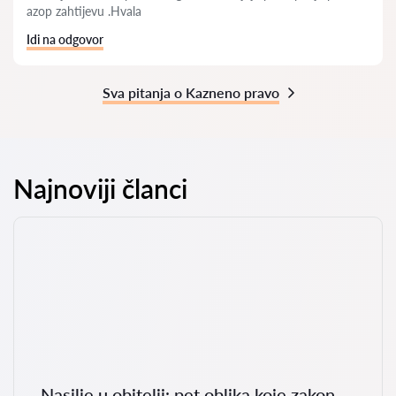
azop zahtijevu .Hvala
Idi na odgovor
Sva pitanja o Kazneno pravo
Najnoviji članci
Nasilje u obitelji: pet oblika koje zakon