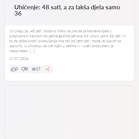
Uhićenje: 48 sati, a za lakša djela samo
36
Svi znaju za „48 sati“. Gotovo nitko ne zna da za kaznena djela s
propisanom kaznom do jedne godine zatvora rok iznosi samo 36 sati. Ni
to da žalba protiv produljenja ima rok od šest sati i može se izjaviti na
zapisnik. U uhićenju se sve mjeri u satima — i svaki propušteni je
nepovratan. […]
17.07.2026
0
0
17