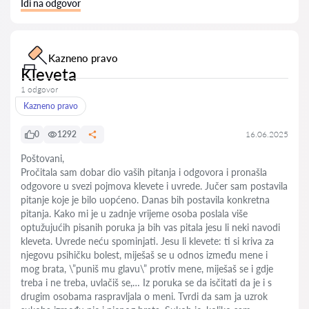
Idi na odgovor
Kazneno pravo
Kleveta
1 odgovor
Kazneno pravo
0
1292
16.06.2025
Poštovani,
Pročitala sam dobar dio vaših pitanja i odgovora i pronašla
odgovore u svezi pojmova klevete i uvrede. Jučer sam postavila
pitanje koje je bilo uopćeno. Danas bih postavila konkretna
pitanja. Kako mi je u zadnje vrijeme osoba poslala više
optužujućih pisanih poruka ja bih vas pitala jesu li neki navodi
kleveta. Uvrede neću spominjati. Jesu li klevete: ti si kriva za
njegovu psihičku bolest, miješaš se u odnos između mene i
mog brata, \”puniš mu glavu\” protiv mene, miješaš se i gdje
treba i ne treba, uvlačiš se,… Iz poruka se da isčitati da je i s
drugim osobama raspravljala o meni. Tvrdi da sam ja uzrok