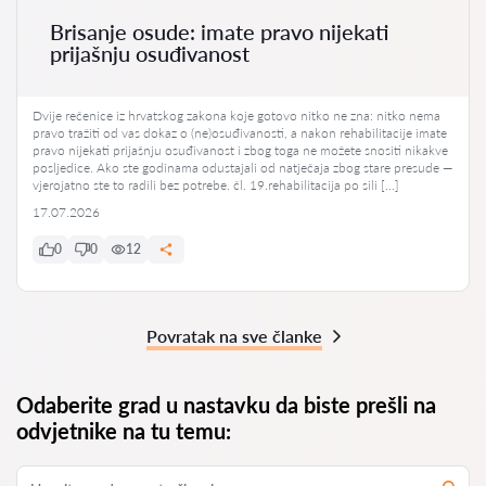
Brisanje osude: imate pravo nijekati
prijašnju osuđivanost
Dvije rečenice iz hrvatskog zakona koje gotovo nitko ne zna: nitko nema
pravo tražiti od vas dokaz o (ne)osuđivanosti, a nakon rehabilitacije imate
pravo nijekati prijašnju osuđivanost i zbog toga ne možete snositi nikakve
posljedice. Ako ste godinama odustajali od natječaja zbog stare presude —
vjerojatno ste to radili bez potrebe. čl. 19.rehabilitacija po sili […]
17.07.2026
0
0
12
Povratak na sve članke
Odaberite grad u nastavku da biste prešli na
odvjetnike na tu temu: