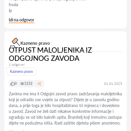
hvala
lp
Idi na odgovor
Kazneno pravo
OTPUST MALOLJENIKA IZ
ODGOJNOG ZAVODA
1 odgovor
Kazneno pravo
0
1232
01.04.2025
Zanima me ima li Odgojni zavod pravo zadržavanja maloljetnika
koji je odradio sve uvjete za otpust? Dijete je u zavodu godinu
dana, a prije toga je bilo hospitalizirano tri mjeseca i dovedeno
u zavod. Zavod ne želi dati nikakve konkretne informacije i
ograđuju se od bilo kakvih upita. Branitelj koji trenutno zastupa
dijete ne poduzima ništa. Radi zaštite djeteta pišem anonimno.