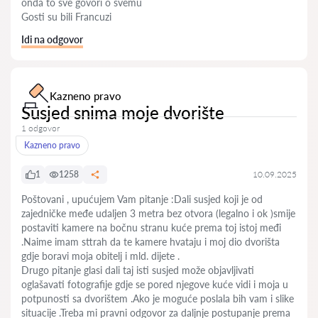
onda to sve govori o svemu
Gosti su bili Francuzi
Idi na odgovor
Kazneno pravo
Susjed snima moje dvorište
1 odgovor
Kazneno pravo
1
1258
10.09.2025
Poštovani , upućujem Vam pitanje :Dali susjed koji je od
zajedničke međe udaljen 3 metra bez otvora (legalno i ok )smije
postaviti kamere na bočnu stranu kuće prema toj istoj međi
.Naime imam sttrah da te kamere hvataju i moj dio dvorišta
gdje boravi moja obitelj i mld. dijete .
Drugo pitanje glasi dali taj isti susjed može objavljivati
oglašavati fotografije gdje se pored njegove kuće vidi i moja u
potpunosti sa dvorištem .Ako je moguće poslala bih vam i slike
situacije .Treba mi pravni odgovor za daljnje postupanje prema