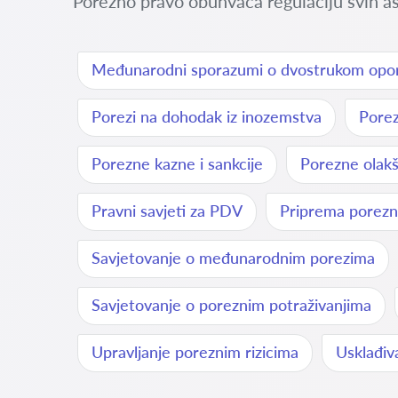
Porezno pravo obuhvaća regulaciju svih as
Međunarodni sporazumi o dvostrukom opor
Porezi na dohodak iz inozemstva
Porez
Porezne kazne i sankcije
Porezne olakši
Pravni savjeti za PDV
Priprema porezn
Savjetovanje o međunarodnim porezima
Savjetovanje o poreznim potraživanjima
Upravljanje poreznim rizicima
Usklađiv