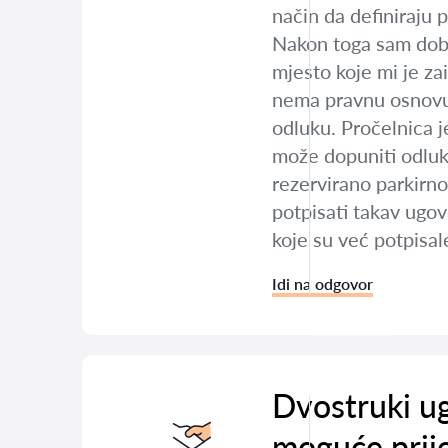
način da definiraju 
Nakon toga sam dobi
mjesto koje mi je za
nema pravnu osnovu j
odluku. Pročelnica j
može dopuniti odluk
rezervirano parkirno
potpisati takav ugov
koje su već potpisal
Idi na odgovor
Dvostruki ug
moguće prij