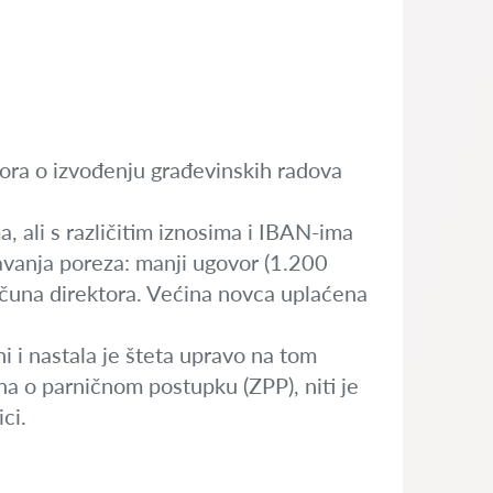
ora o izvođenju građevinskih radova
, ali s različitim iznosima i IBAN-ima
avanja poreza: manji ugovor (1.200
ačuna direktora. Većina novca uplaćena
i i nastala je šteta upravo na tom
na o parničnom postupku (ZPP), niti je
ci.