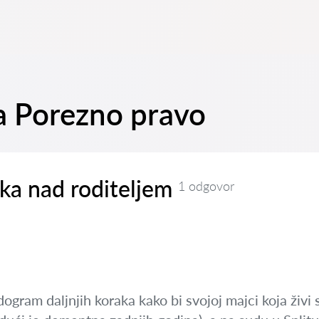
na Porezno pravo
ka nad roditeljem
1 odgovor
dogram daljnjih koraka kako bi svojoj majci koja živ