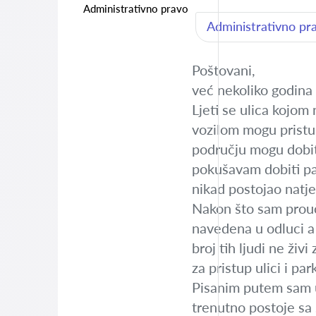
Administrativno pravo
Administrativno pr
Poštovani,
već nekoliko godina 
Ljeti se ulica kojom
vozilom mogu pristup
području mogu dobit
pokušavam dobiti par
nikad postojao natje
Nakon što sam prouči
navedena u odluci a 
broj tih ljudi ne ži
za pristup ulici i pa
Pisanim putem sam up
trenutno postoje sa 