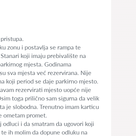
pristupa.
ku zonu i postavlja se rampa te
Stanari koji imaju prebivalište na
 parkirnog mjesta. Godinama
su sva mjesta već rezervirana. Nije
na koji period se daje parkirno mjesto.
šavam rezervirati mjesto uopće nije
Osim toga prilično sam sigurna da velik
esta je slobodna. Trenutno imam karticu
a ne ometam promet.
 odluci i da smatram da ugovori koji
vu te ih molim da dopune odluku na