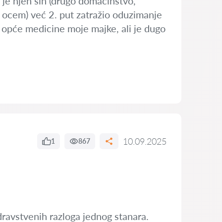
 je njen sin (drugo domaćinstvo,
k ocem) već 2. put zatražio oduzimanje
a opće medicine moje majke, ali je dugo
10.09.2025
1
867
dravstvenih razloga jednog stanara.