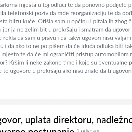
parkirna mjesta u toj odluci te da ponovno podijele 
la telefonski poziv da rade reorganizaciju te da do
ista blizu kuće. Otišla sam u općinu i pitala ih zbog
er ja ne želim bit u prekršaju i smatram da ugovor 
e rekla da sam u pravu i da takvi ugovori nisu valjan
u i da ako to ne potpišem da će iduća odluka biti t
 mjesto te da će mi ograničiti pristup automobilom 
or? Kršim li neke zakone time i koje su eventualne p
e te ugovore u prekršaju ako nisu znale da ti ugovo
ovor, uplata direktoru, nadležno
evarno postupanje
1 odgovor