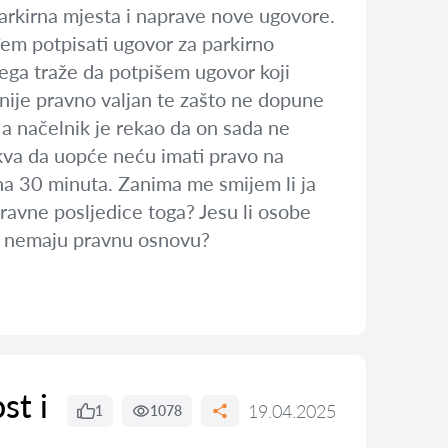
parkirna mjesta i naprave nove ugovore.
đem potpisati ugovor za parkirno
 čega traže da potpišem ugovor koji
nije pravno valjan te zašto ne dopune
i a načelnik je rekao da on sada ne
akva da uopće neću imati pravo na
na 30 minuta. Zanima me smijem li ja
ravne posljedice toga? Jesu li osobe
ri nemaju pravnu osnovu?
st i
19.04.2025
1
1078