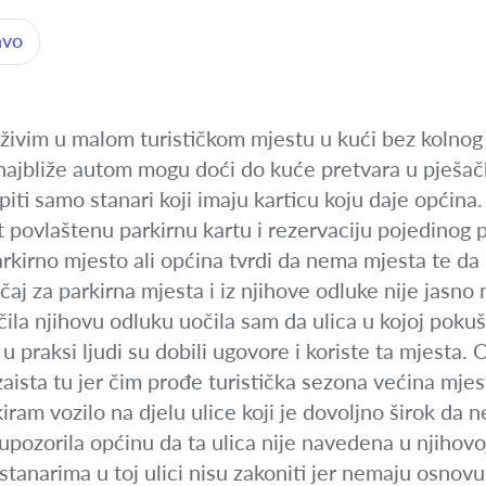
avo
živim u malom turističkom mjestu u kući bez kolnog 
 najbliže autom mogu doći do kuće pretvara u pješač
iti samo stanari koji imaju karticu koju daje općina. 
 povlaštenu parkirnu kartu i rezervaciju pojedinog
kirno mjesto ali općina tvrdi da nema mjesta te da 
čaj za parkirna mjesta i iz njihove odluke nije jasno 
la njihovu odluku uočila sam da ulica u kojoj poku
u praksi ljudi su dobili ugovore i koriste ta mjesta. 
vi zaista tu jer čim prođe turistička sezona većina mj
rkiram vozilo na djelu ulice koji je dovoljno širok d
ozorila općinu da ta ulica nije navedena u njihovoj
stanarima u toj ulici nisu zakoniti jer nemaju osno