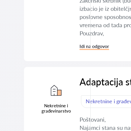
zakonski skrbnik (bu
izbacio je iz obitel
poslovne sposobnosti
vremena od tada pro
Pouzdrav,
Idi na odgovor
Adaptacija 
Nekretnine i građe
Nekretnine i
građevinarstvo
Poštovani,
Najamci stana su nas