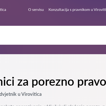
tica
O servisu
Konzultacija s pravnikom u Virovit
nici za porezno pravo
jetnik u Virovitica