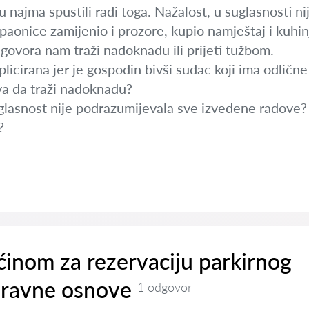
enu najma spustili radi toga. Nažalost, u suglasnosti 
aonice zamijenio i prozore, kupio namještaj i kuhinj
govora nam traži nadoknadu ili prijeti tužbom.
plicirana jer je gospodin bivši sudac koji ima odličn
va da traži nadoknadu?
glasnost nije podrazumijevala sve izvedene radove?
?
inom za rezervaciju parkirnog
pravne osnove
1 odgovor