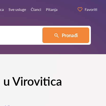
ica
Sve usluge
Članci
Pitanja
Favoriti
Pronađi
 u Virovitica