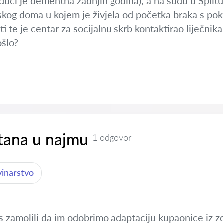
dući je dementna zadnjih godina), a na sudu u Splitu
čjskog doma u kojem je živjela od početka braka s po
 te je centar za socijalnu skrb kontaktirao liječnik
šlo?
stana u najmu
1 odgovor
vinarstvo
 zamolili da im odobrimo adaptaciju kupaonice iz z