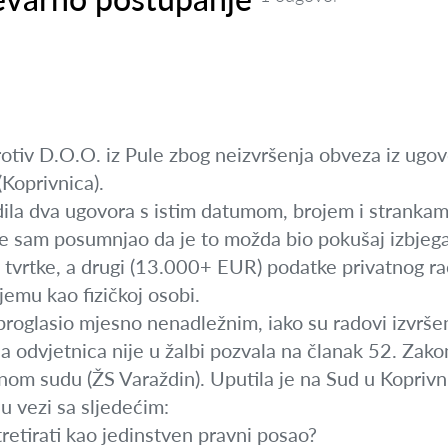
otiv D.O.O. iz Pule zbog neizvršenja obveza iz ugov
(Koprivnica).
dila dva ugovora s istim datumom, brojem i strankama
ije sam posumnjao da je to možda bio pokušaj izbjeg
 tvrtke, a drugi (13.000+ EUR) podatke privatnog r
jemu kao fizičkoj osobi.
proglasio mjesno nenadležnim, iako su radovi izvršen
a odvjetnica nije u žalbi pozvala na članak 52. Zako
nom sudu (ŽS Varaždin). Uputila je na Sud u Koprivni
u vezi sa sljedećim:
retirati kao jedinstven pravni posao?