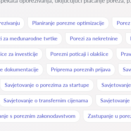
pekata oporezivanja, uključujući plaćanje poreza, p.
ezivanju
Planiranje porezne optimizacije
Porez
i za međunarodne tvrtke
Porezi za nekretnine
ce za investicije
Porezni poticaji i olakšice
Prav
e dokumentacije
Priprema poreznih prijava
Sav
Savjetovanje o porezima za startupe
Savjetovanj
Savjetovanje o transfernim cijenama
Savjetovanje
anje s poreznim zakonodavstvom
Zastupanje u pore