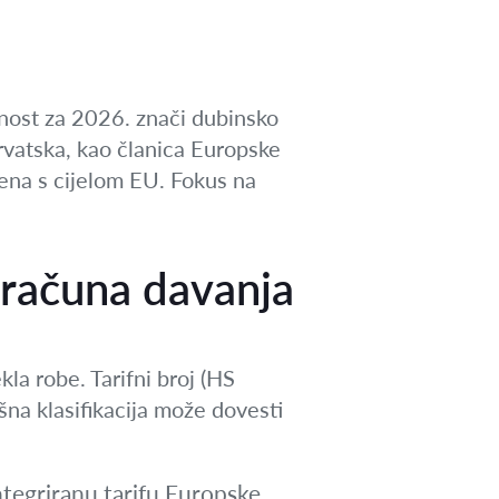
emnost za 2026. znači dubinsko
vatska, kao članica Europske
đena s cijelom EU. Fokus na
izračuna davanja
kla robe. Tarifni broj (HS
šna klasifikacija može dovesti
integriranu tarifu Europske