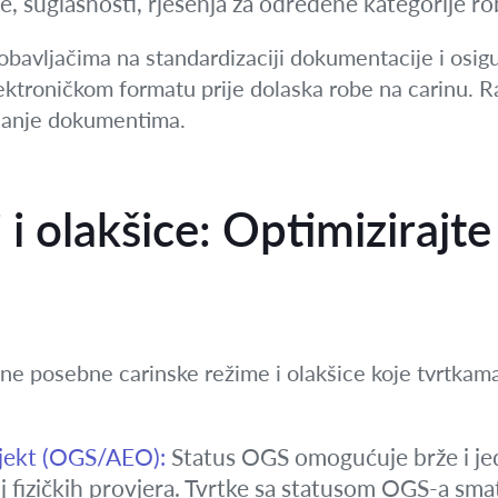
, suglasnosti, rješenja za određene kategorije ro
bavljačima na standardizaciji dokumentacije i osigu
ktroničkom formatu prije dolaska robe na carinu. 
ljanje dokumentima.
i olakšice: Optimizirajte
zne posebne carinske režime i olakšice koje tvrtkam
bjekt (OGS/AEO):
Status OGS omogućuje brže i jed
 fizičkih provjera. Tvrtke sa statusom OGS-a sma