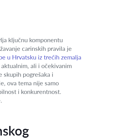
avlja ključnu komponentu
avanje carinskih pravila je
be u Hrvatsku iz trećih zemalja
aktualnim, ali i očekivanim
e skupih pogrešaka i
ije, ova tema nije samo
bilnost i konkurentnost.
.
nskog