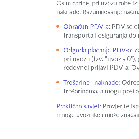
Osim carine, pri uvozu robe iz
naknade. Razumijevanje načina
Obračun PDV-a:
PDV se ob
transporta i osiguranja do
Odgoda plaćanja PDV-a:
Za
pri uvozu (tzv. “uvoz s 0”),
redovnoj prijavi PDV-a. Ov
Trošarine i naknade:
Određe
trošarinama, a mogu postoj
Praktičan savjet:
Provjerite is
mnoge uvoznike i može značajno 