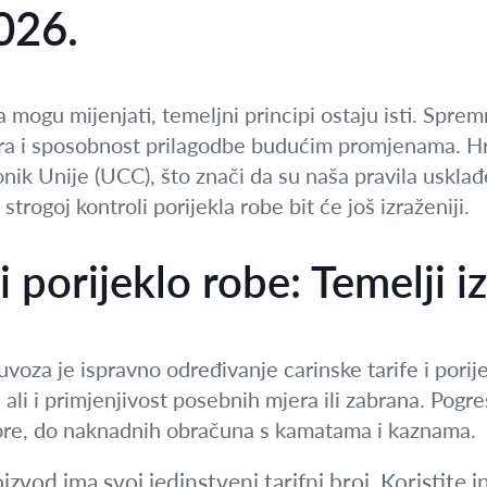
026.
sa mogu mijenjati, temeljni principi ostaju isti. Spr
ra i sposobnost prilagodbe budućim promjenama. Hr
konik Unije (UCC), što znači da su naša pravila uskla
i strogoj kontroli porijekla robe bit će još izraženiji.
 i porijeklo robe: Temelji 
voza je ispravno određivanje carinske tarife i porije
ali i primjenjivost posebnih mjera ili zabrana. Pogre
 gore, do naknadnih obračuna s kamatama i kaznama.
izvod ima svoj jedinstveni tarifni broj. Koristite 