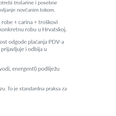
otrebi trošarine i posebne
avljanje novčanim tokom.
robe + carina + troškovi
a konkretnu robu u Hrvatskoj.
nost odgode plaćanja PDV-a
rijavljuje i odbija u
odi, energenti) podliježu
zu. To je standardna praksa za