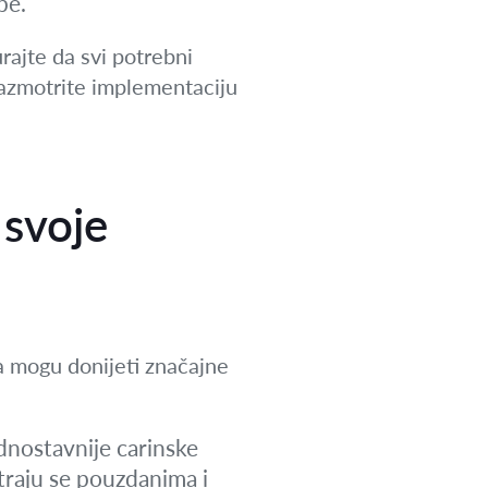
be.
rajte da svi potrebni
Razmotrite implementaciju
 svoje
a mogu donijeti značajne
nostavnije carinske
traju se pouzdanima i