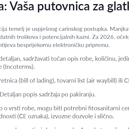
 Vaša putovnica za glat
ja temelj je uspješnog carinskog postupka. Manjka
datnih troškova i potencijalnih kazni. Za 2026. očekuj
htijeva besprijekornu elektroničku pripremu.
detaljan, sadržavati točan opis robe, količinu, je
e (Incoterms).
etnica (bill of lading), tovarni list (air waybill) ili
Detaljan popis sadržaja po pakiranju.
o vrsti robe, mogu biti potrebni fitosanitarni cert
adnosti (CE oznaka), izvozne dozvole i slično.