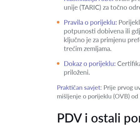
unije (TARIC) za točno odr
Pravila o porijeklu:
Porijekl
potpunosti dobivena ili gdj
ključno je za primjenu pref
trećim zemljama.
Dokaz o porijeklu:
Certifika
priloženi.
Praktičan savjet:
Prije prvog uv
mišljenje o porijeklu (OVB) od
PDV i ostali po