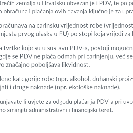
 trećih zemalja u Hrvatsku obvezan je i PDV, te po p
 obračuna i plaćanja ovih davanja ključno je za upr
računava na carinsku vrijednost robe (vrijednost 
 mjesta prvog ulaska u EU) po stopi koja vrijedi z
 tvrtke koje su u sustavu PDV-a, postoji moguć
 gdje se PDV ne plaća odmah pri carinjenju, već se p
o značajno poboljšava likvidnost.
ne kategorije robe (npr. alkohol, duhanski proizv
ati i druge naknade (npr. ekološke naknade).
punjavate li uvjete za odgodu plaćanja PDV-a pri uvo
smanjiti administrativni i financijski teret.