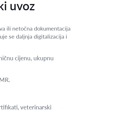
ki uvoz
va ili netočna dokumentacija
e se daljnja digitalizacija i
diničnu cijenu, ukupnu
 CMR.
ifikati, veterinarski