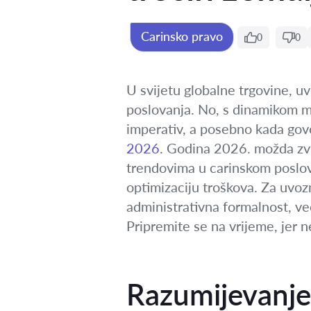
Carinsko pravo
0
0
U svijetu globalne trgovine, u
poslovanja. No, s dinamikom me
imperativ, a posebno kada go
2026.
Godina 2026. možda zvuči
trendovima u carinskom poslov
optimizaciju troškova. Za uvoz
administrativna formalnost, ve
Pripremite se na vrijeme, jer 
Razumijevanje