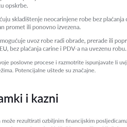
cu opskrbe.
ju skladištenje neocarinjene robe bez plaćanja 
n promet ili ponovno izvezena.
ogućuje uvoz robe radi obrade, prerade ili popr
 EU, bez plaćanja carine i PDV-a na uvezenu robu.
voje poslovne procese i razmotrite ispunjavate li uvj
žima. Potencijalne uštede su značajne.
amki i kazni
 može rezultirati ozbiljnim financijskim posljedicama