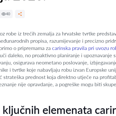
40
voz robe iz trećih zemalja za hrvatske tvrtke predst
đunarodnih propisa, razumijevanje i precizno pridrž
vorimo o pripremama za
carinska pravila pri uvozu ro
 daleko, no proaktivno planiranje i upoznavanje s 
anju, osigurava neometano poslovanje, izbjegavanj
nike i tvrtke koje nabavljaju robu izvan Europske un
ć strateška prednost koja direktno utječe na profita
neznanje nije opravdanje, a pogreške mogu biti skupe
 ključnih elemenata cari