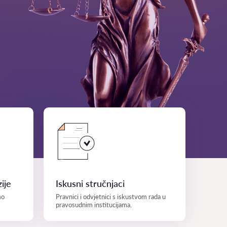
ije
Iskusni stručnjaci
mo
Pravnici i odvjetnici s iskustvom rada u
pravosudnim institucijama.