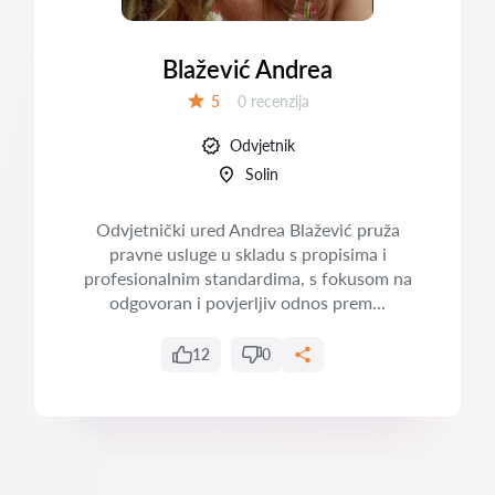
Blažević Andrea
Recenzija:
5
0 recenzija
Ocjena:
Odvjetnik
Solin
Odvjetnički ured Andrea Blažević pruža
pravne usluge u skladu s propisima i
profesionalnim standardima, s fokusom na
odgovoran i povjerljiv odnos prem...
12
0