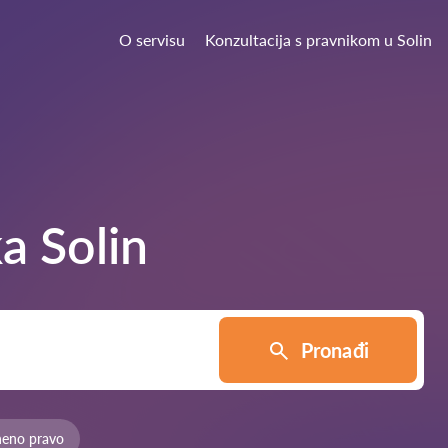
O servisu
Konzultacija s pravnikom u Solin
ka
Solin
Pronađi
neno pravo