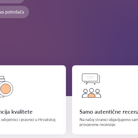
ava potrošača
cija kvalitete
Samo autentične recenz
i odvjetnici i pravnici u Hrvatskoj
Na našoj stranici objavljujemo sa
provjerene recenzije.