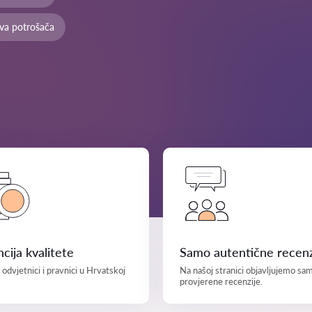
ava potrošača
cija kvalitete
Samo autentične recenz
i odvjetnici i pravnici u Hrvatskoj
Na našoj stranici objavljujemo sa
provjerene recenzije.