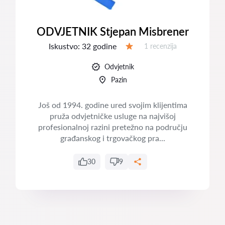
ODVJETNIK Stjepan Misbrener
Iskustvo:
32 godine
Recenzija:
1 recenzija
Ocjena:
Odvjetnik
Pazin
Još od 1994. godine ured svojim klijentima
pruža odvjetničke usluge na najvišoj
profesionalnoj razini pretežno na području
građanskog i trgovačkog pra...
30
9