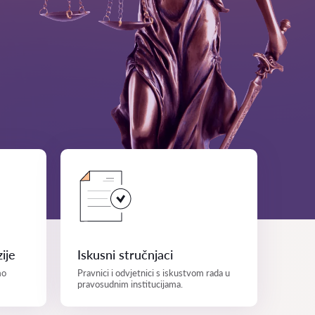
ije
Iskusni stručnjaci
mo
Pravnici i odvjetnici s iskustvom rada u
pravosudnim institucijama.