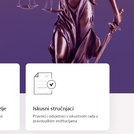
ije
Iskusni stručnjaci
mo
Pravnici i odvjetnici s iskustvom rada u
pravosudnim institucijama.