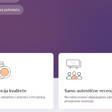
ava potrošača
cija kvalitete
Samo autentične recenz
i odvjetnici i pravnici u Hrvatskoj
Na našoj stranici objavljujemo sa
provjerene recenzije.