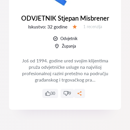
ODVJETNIK Stjepan Misbrener
Iskustvo:
32 godine
Recenzija:
1 recenzija
Ocjena:
Odvjetnik
Županja
Još od 1994. godine ured svojim klijentima
pruža odvjetničke usluge na najvišoj
profesionalnoj razini pretežno na području
građanskog i trgovačkog pra...
30
9