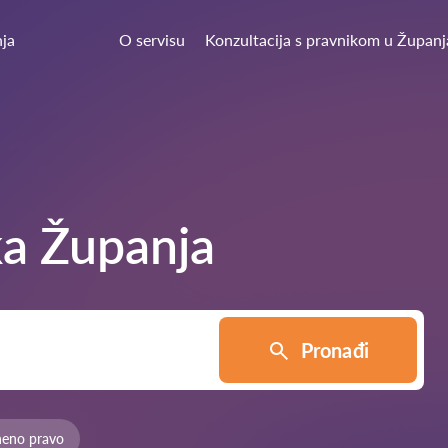
ja
O servisu
Konzultacija s pravnikom u Županj
ka
Županja
Pronađi
neno pravo