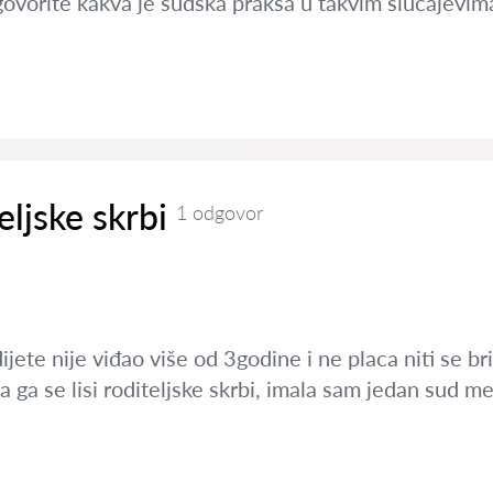
ovorite kakva je sudska praksa u takvim slučajevim
eljske skrbi
1 odgovor
ijete nije viđao više od 3godine i ne placa niti se br
 ga se lisi roditeljske skrbi, imala sam jedan sud m