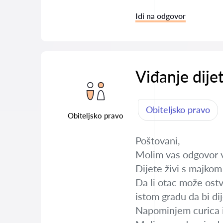
Idi na odgovor
Viđanje dije
Obiteljsko pravo
Obiteljsko pravo
Poštovani,
Molim vas odgovor ve
Dijete živi s majko
Da li otac može ost
istom gradu da bi di
Napominjem curica i