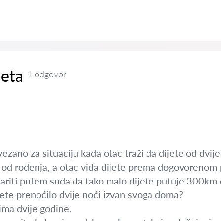
teta
1 odgovor
zano za situaciju kada otac traži da dijete od dvije
m od rođenja, a otac viđa dijete prema dogovorenom 
variti putem suda da tako malo dijete putuje 300k
jete prenoćilo dvije noći izvan svoga doma?
ma dvije godine.