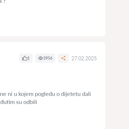
a ?
27.02.2025
1
3956
ine ni u kojem pogledu o dijetetu dali
eđutim su odbili