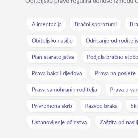
Obiteljsko pravo regulira odnose između čla
Alimentacija
Bračni sporazumi
Bra
Obiteljsko nasilje
Odricanje od roditelj
Plan starateljstva
Podjela bračne steč
Prava baka i djedova
Prava na posjete
Prava samohranih roditelja
Prava u va
Privremena skrb
Razvod braka
Sk
Ustanovljenje očinstva
Zaštita od nasil