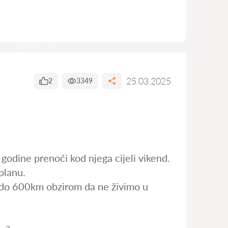
25.03.2025
2
3349
 godine prenoći kod njega cijeli vikend.
planu.
m do 600km obzirom da ne živimo u