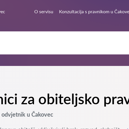
vec
O servisu
Konzultacija s pravnikom u Čakov
nici za obiteljsko pr
 odvjetnik u Čakovec