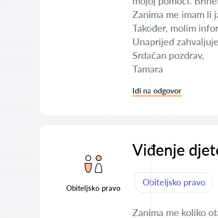
mojoj pomoći. Brine
Zanima me imam li ja
Također, molim infor
Unaprijed zahvaljuj
Srdačan pozdrav,
Tamara
Idi na odgovor
Viđenje djet
Obiteljsko pravo
Obiteljsko pravo
Zanima me koliko ota