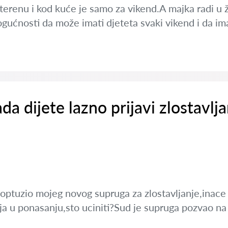
terenu i kod kuće je samo za vikend.A majka radi u žup
gućnosti da može imati djeteta svaki vikend i da im
ada dijete lazno prijavi zlostavlj
 optuzio mojeg novog supruga za zlostavljanje,inace
 u ponasanju,sto uciniti?Sud je supruga pozvao na ro