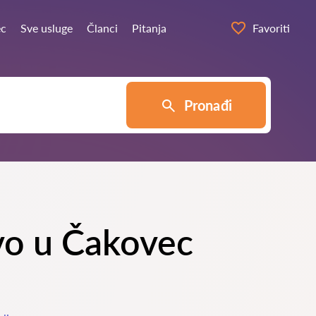
ec
Sve usluge
Članci
Pitanja
Favoriti
Pronađi
avo u Čakovec