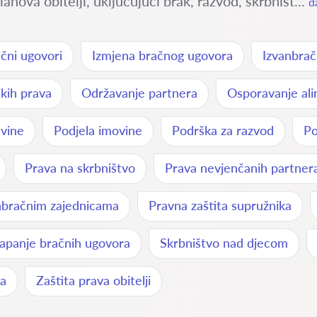
nova obitelji, uključujući brak, razvod, skrbništ...
d
čni ugovori
Izmjena bračnog ugovora
Izvanbrač
skih prava
Održavanje partnera
Osporavanje ali
evine
Podjela imovine
Podrška za razvod
Po
Prava na skrbništvo
Prava nevjenčanih partner
nbračnim zajednicama
Pravna zaštita supružnika
lapanje bračnih ugovora
Skrbništvo nad djecom
ja
Zaštita prava obitelji