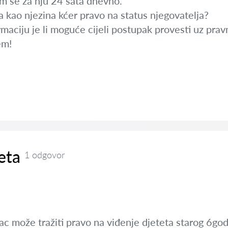
m se za nju 24 sata dnevno.
 kao njezina kćer pravo na status njegovatelja?
maciju je li moguće cijeli postupak provesti uz prav
em!
eta
1 odgovor
c može tražiti pravo na viđenje djeteta starog 6godin