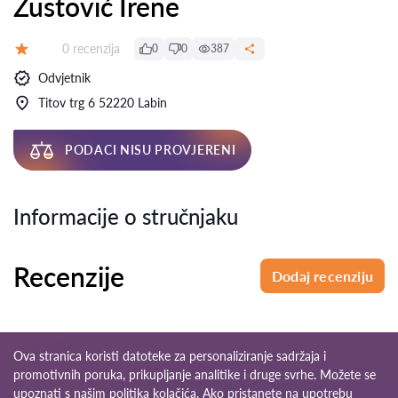
Zustović Irene
Recenzija:
0 recenzija
0
0
387
Ocjena:
Odvjetnik
Titov trg 6 52220 Labin
PODACI NISU PROVJERENI
Informacije o stručnjaku
Recenzije
Dodaj recenziju
Ova stranica koristi datoteke za personaliziranje sadržaja i
promotivnih poruka, prikupljanje analitike i druge svrhe. Možete se
upoznati s našim
politika kolačića
. Ako pristanete na upotrebu