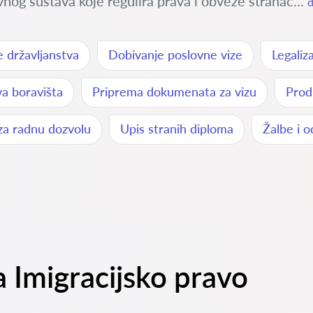
vnog sustava koje regulira prava i obveze stranac...
d
 državljanstva
Dobivanje poslovne vize
Legaliz
va boravišta
Priprema dokumenata za vizu
Prod
 za radnu dozvolu
Upis stranih diploma
Žalbe i o
a Imigracijsko pravo