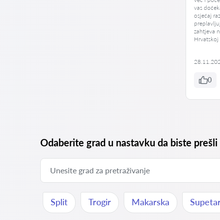
vas dočeka
osjećaj ra
preplavlju
zahtjeva n
Hrvatskoj
28.11.20
0
Odaberite grad u nastavku da biste prešli
Split
Trogir
Makarska
Supeta