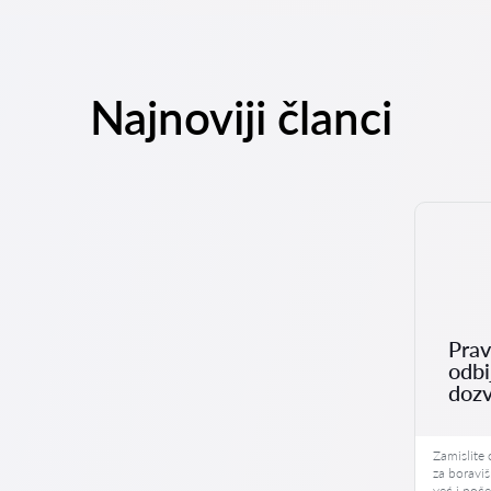
Najnoviji članci
Prav
odbi
dozv
Zamislite 
za boravi
već i poče