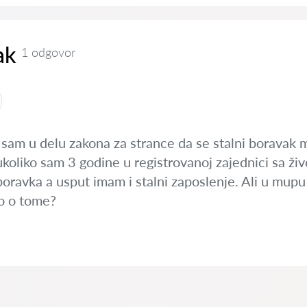
ak
1 odgovor
 sam u delu zakona za strance da se stalni boravak 
ukoliko sam 3 godine u registrovanoj zajednici sa ž
ravka a usput imam i stalni zaposlenje. Ali u mupu 
o o tome?