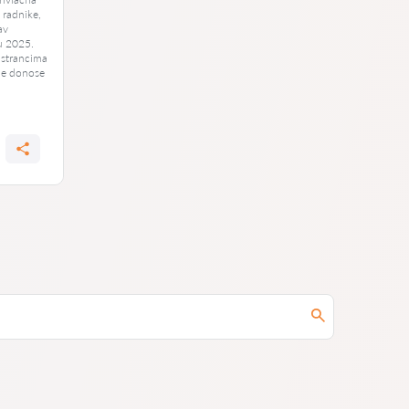
a radnike,
av
u 2025.
 strancima
ne donose