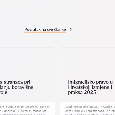
Povratak na sve članke
a stranaca pri
Imigracijsko pravo u
janju boravišne
Hrvatskoj: izmjene i
ole
praksa 2025
ovo: s uzbuđenjem ste predali zahtjev
Uvod Imigracijsko pravo u Hrvatskoj 
šnu dozvolu u Hrvatskoj, možda ste
ulazak, boravak i rad stranaca. U prot
li planirati svoj život ovdje, a onda
nekoliko godina Hrvatska je postala p