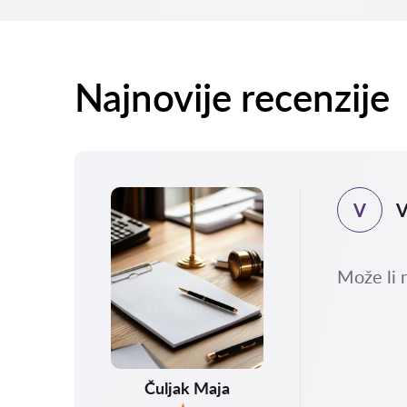
Najnovije recenzije
V
V
.2026
sla
Može li 
 i
Čuljak Maja