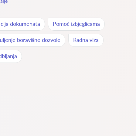
alje
acija dokumenata
Pomoć izbjeglicama
uljenje boravišne dozvole
Radna viza
dbijanja