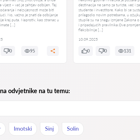
 vijest – vaš je zahtjev odbijen. Taj
destinacija ne samo za turiste, već i z
zočaranja i neizvjesnosti može biti
studente i investitore. Kako bi se sust
jući. No, važno je znati da odbijanje
prilagodio novim potrebama, u ožujk
ije kraj puta. Naprotiv, kao stranac u
stupile su na snagu izmjene Zakona o
 imate […]
i pripadajućih pravilnika.Ove promje
fleksibilnije […]
25
10.09.2025
0
95
0
0
131
 na odvjetnike na tu temu:
r
Imotski
Sinj
Solin