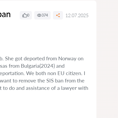
ban
12.07.2025
0
374
greb. She got deported from Norway on
sas from Bulgaria(2024) and
eportation. We both non EU citizen. I
I want to remove the SIS ban from the
t to do and assistance of a lawyer with