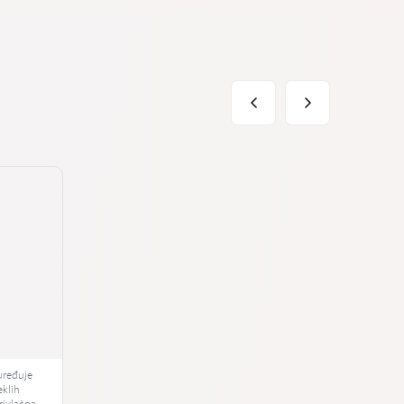
uređuje
eklih
rivlačna