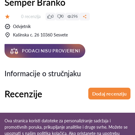
Šemper Branko
Recenzija:
0 recenzija
0
0
296
Ocjena:
Odvjetnik
Kašinska c. 26 10360 Sesvete
PODACI NISU PROVJERENI
Informacije o stručnjaku
Recenzije
Dodaj recenziju
Ova stranica koristi datoteke za personaliziranje sadržaja i
promotivnih poruka, prikupljanje analitike i druge svrhe. Možete se
upoznati s našim
politika kolačića
. Ako pristanete na upotrebu