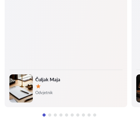
Čuljak Maja
Ocjena:
Odvjetnik