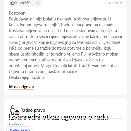
0
560
12.07.2025
Poštovani,
Poslodavac mi nije isplatio naknadu troškova prijevoza. U
Kolektivnom ugovoru stoji: \”Radnik ima pravo na naknadu
troškova prijevoza na relaciji od mjesta stanovanja do mjesta
rada i obrnuto u visini cijene mjesečne vozne karte prema cijeni
javnog prijevoza koji je najpovoljniji za Poslodavca.\” Djelatnice
HRa od mene su tražile dostavu potvrde o boravištu koju
nisam uspio ishoditi jer je radno vrijeme PU istovjetno mojem
radnom vremenu, ali sam potpisao Izjavu da živim na
određenoj adresi. Mogu li kao djelatnik tražiti izvanredni otkaz
Ugovora o radu zbog nastale situacije?
Hvala i lijep pozdrav
Idi na odgovor
Radno pravo
Izvanredni otkaz ugovora o radu
1 odgovor
Radno pravo