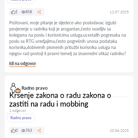
1
858
12.07.2025
Poštovani, moje pitanje je sljedece-ako poslodavac izgubi
povjerenje u radnika koji je arogantan,često svadljiv sa
kolegama na poslu i korisnicima usluga,ucestalih pogresaka na
poslu sa RTG uredjajima,često pogrešnih unosa podataka
korisnika,dobivenih pismenih pritužbi korisnika usluga na
njegov rad-postoji li pravni temelj za izvanredni otkaz radniku?
Idi na odgovor
Radno pravo
Krsenje zakona o radu zakona o
zastiti na radu i mobbing
1 odgovor
Radno pravo
0
763
20.06.2025