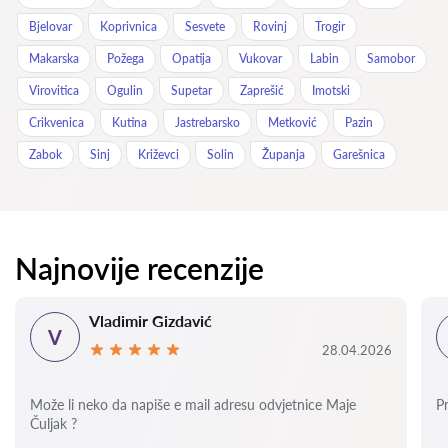
Bjelovar
Koprivnica
Sesvete
Rovinj
Trogir
Makarska
Požega
Opatija
Vukovar
Labin
Samobor
Virovitica
Ogulin
Supetar
Zaprešić
Imotski
Crikvenica
Kutina
Jastrebarsko
Metković
Pazin
Zabok
Sinj
Križevci
Solin
Županja
Garešnica
Najnovije recenzije
Vladimir Gizdavić
V
28.04.2026
Može li neko da napiše e mail adresu odvjetnice Maje
P
Čuljak ?