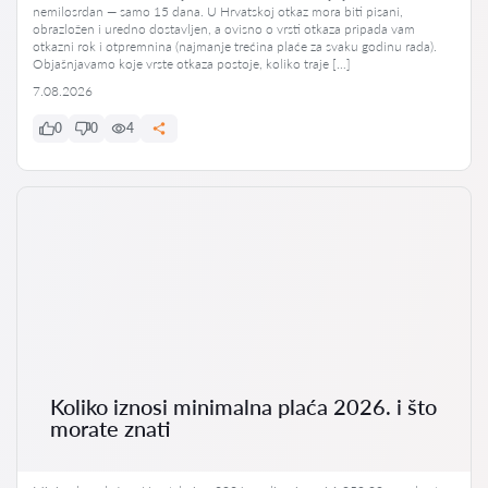
nemilosrdan — samo 15 dana. U Hrvatskoj otkaz mora biti pisani,
obrazložen i uredno dostavljen, a ovisno o vrsti otkaza pripada vam
otkazni rok i otpremnina (najmanje trećina plaće za svaku godinu rada).
Objašnjavamo koje vrste otkaza postoje, koliko traje […]
7.08.2026
0
0
4
Koliko iznosi minimalna plaća 2026. i što
morate znati