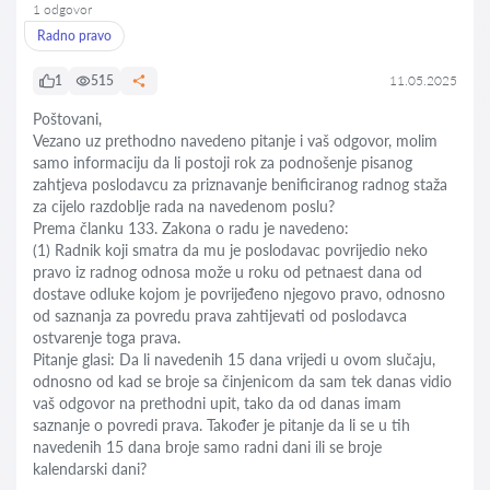
1 odgovor
Radno pravo
1
515
11.05.2025
Poštovani,
Vezano uz prethodno navedeno pitanje i vaš odgovor, molim
samo informaciju da li postoji rok za podnošenje pisanog
zahtjeva poslodavcu za priznavanje benificiranog radnog staža
za cijelo razdoblje rada na navedenom poslu?
Prema članku 133. Zakona o radu je navedeno:
(1) Radnik koji smatra da mu je poslodavac povrijedio neko
pravo iz radnog odnosa može u roku od petnaest dana od
dostave odluke kojom je povrijeđeno njegovo pravo, odnosno
od saznanja za povredu prava zahtijevati od poslodavca
ostvarenje toga prava.
Pitanje glasi: Da li navedenih 15 dana vrijedi u ovom slučaju,
odnosno od kad se broje sa činjenicom da sam tek danas vidio
vaš odgovor na prethodni upit, tako da od danas imam
saznanje o povredi prava. Također je pitanje da li se u tih
navedenih 15 dana broje samo radni dani ili se broje
kalendarski dani?