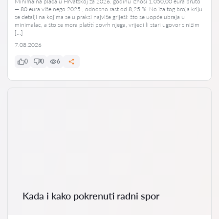
Minimalna plaća u Hrvatskoj za 2026. godinu iznosi 1.050,00 eura bruto
— 80 eura više nego 2025., odnosno rast od 8,25 %. No iza tog broja kriju
se detalji na kojima se u praksi najviše griješi: što se uopće ubraja u
minimalac, a što se mora platiti povrh njega, vrijedi li stari ugovor s nižim
[…]
7.08.2026
0
0
6
Kada i kako pokrenuti radni spor