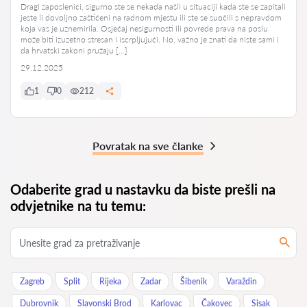
Dragi zaposlenici, sigurno ste se nekada našli u situaciji kada ste se zapitali
jeste li dovoljno zaštićeni na radnom mjestu ili ste se suočili s nepravdom
koja vas je uznemirila. Osjećaj nesigurnosti ili povrede prava na poslu
može biti izuzetno stresan i iscrpljujući. No, važno je znati da niste sami i
da hrvatski zakoni pružaju […]
29.12.2025
1
0
212
Povratak na sve članke
Odaberite grad u nastavku da biste prešli na
odvjetnike na tu temu:
Zagreb
Split
Rijeka
Zadar
Šibenik
Varaždin
Dubrovnik
Slavonski Brod
Karlovac
Čakovec
Sisak