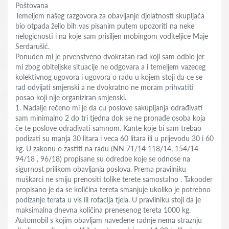
Poštovana
Temeljem našeg razgovora za obavljanje djelatnosti skupljača
bio otpada želio bih vas pisanim putem upozoriti na neke
nelogicnosti i na koje sam prisiljen mobingom voditeljice Maje
Serdarušić.
Ponuden mi je prvenstveno dvokratan rad koji sam odbio jer
mi zbog obiteljske situacije ne odgovara a i temeljem vazeceg
kolektivnog ugovora i ugovora o radu u kojem stoji da ce se
rad odvijati smjenski a ne dvokratno ne moram prihvatiti
posao koji nije organiziran smjenski.
1. Nadalje rečeno mi je da cu poslove sakupljanja odrađivati
sam minimalno 2 do tri tjedna dok se ne pronađe osoba koja
če te poslove odrađivati samnom. Kante koje bi sam trebao
podizati su manja 30 litara i veca 60 litara ili u prijevodu 30 i 60
kg. U zakonu o zastiti na radu (NN 71/14 118/14, 154/14
94/18 , 96/18) propisane su odredbe koje se odnose na
sigurnost prilikom obavljanja poslova. Prema pravilniku
muškarci ne smiju prenositi tolike terete samostalno . Takooder
propisano je da se količina tereta smanjuje ukoliko je potrebno
podizanje terata u vis ili rotacija tjela. U pravilniku stoji da je
maksimalna dnevna količina prenesenog tereta 1000 kg.
Automobil s kojim obavljam navedene radnje nema straznju