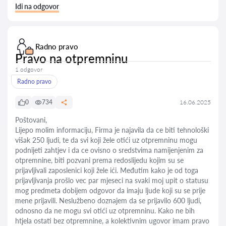
Idi na odgovor
Radno pravo
Pravo na otpremninu
1 odgovor
Radno pravo
0
734
16.06.2025
Poštovani,
Lijepo molim informaciju, Firma je najavila da ce biti tehnološki
višak 250 ljudi, te da svi koji žele otići uz otpremninu mogu
podnijeti zahtjev i da ce ovisno o sredstvima namijenjenim za
otpremnine, biti pozvani prema redoslijedu kojim su se
prijavljivali zaposlenici koji žele ići. Međutim kako je od toga
prijavljivanja prošlo vec par mjeseci na svaki moj upit o statusu
mog predmeta dobijem odgovor da imaju ljude koji su se prije
mene prijavili. Neslužbeno doznajem da se prijavilo 600 ljudi,
odnosno da ne mogu svi otići uz otpremninu. Kako ne bih
htjela ostati bez otpremnine, a kolektivnim ugovor imam pravo