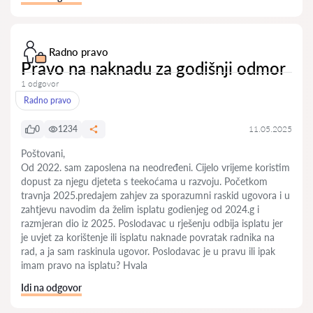
Radno pravo
Pravo na naknadu za godišnji odmor
1 odgovor
Radno pravo
0
1234
11.05.2025
Poštovani,
Od 2022. sam zaposlena na neodređeni. Cijelo vrijeme koristim
dopust za njegu djeteta s teekoćama u razvoju. Početkom
travnja 2025.predajem zahjev za sporazumni raskid ugovora i u
zahtjevu navodim da želim isplatu godienjeg od 2024.g i
razmjeran dio iz 2025. Poslodavac u rješenju odbija isplatu jer
je uvjet za korištenje ili isplatu naknade povratak radnika na
rad, a ja sam raskinula ugovor. Poslodavac je u pravu ili ipak
imam pravo na isplatu? Hvala
Idi na odgovor