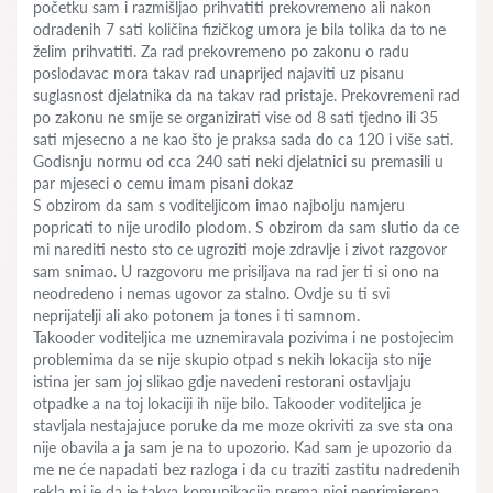
početku sam i razmišljao prihvatiti prekovremeno ali nakon
odradenih 7 sati količina fizičkog umora je bila tolika da to ne
želim prihvatiti. Za rad prekovremeno po zakonu o radu
poslodavac mora takav rad unaprijed najaviti uz pisanu
suglasnost djelatnika da na takav rad pristaje. Prekovremeni rad
po zakonu ne smije se organizirati vise od 8 sati tjedno ili 35
sati mjesecno a ne kao što je praksa sada do ca 120 i više sati.
Godisnju normu od cca 240 sati neki djelatnici su premasili u
par mjeseci o cemu imam pisani dokaz
S obzirom da sam s voditeljicom imao najbolju namjeru
popricati to nije urodilo plodom. S obzirom da sam slutio da ce
mi narediti nesto sto ce ugroziti moje zdravlje i zivot razgovor
sam snimao. U razgovoru me prisiljava na rad jer ti si ono na
neodredeno i nemas ugovor za stalno. Ovdje su ti svi
neprijatelji ali ako potonem ja tones i ti samnom.
Takooder voditeljica me uznemiravala pozivima i ne postojecim
problemima da se nije skupio otpad s nekih lokacija sto nije
istina jer sam joj slikao gdje navedeni restorani ostavljaju
otpadke a na toj lokaciji ih nije bilo. Takooder voditeljica je
stavljala nestajajuce poruke da me moze okriviti za sve sta ona
nije obavila a ja sam je na to upozorio. Kad sam je upozorio da
me ne će napadati bez razloga i da cu traziti zastitu nadredenih
rekla mi je da je takva komunikacija prema njoj neprimjerena.