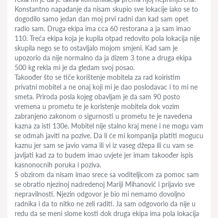
Konstantno napadanje da nisam skupio sve lokacije iako se to
dogodilo samo jedan dan moj prvi radni dan kad sam opet
radio sam. Druga ekipa ima cca 60 restorana a ja sam imao
110. Treća ekipa koja je kupila otpad redovito pola lokacija nije
skupila nego se to ostavljalo mojom smjeni. Kad sam je
upozorio da nije normalno da ja dizem 3 tone a druga ekipa
500 kg rekla mi je da gledam svoj posao.
Takoođer što se tiče korištenje mobitela za rad koiristim
privatni mobitel a ne onaj koji mi je dao poslodavac i to mi ne
smeta. Priroda posla kojeg obavljam je da sam 90 posto
vremena u prometu te je koristenje mobitela dok vozim
zabranjeno zakonom o sigurnosti u prometu te je navedena
kazna za isti 130e. Mobitel nije stalno kraj mene i ne mogu vam
se odmah javiti na pozive. Da li će mi kompanija platiti mogucu
kaznu jer sam se javio vama ili vi iz vaseg džepa ili cu vam se
javljati kad za to budem imao uvjete jer imam takoođer ispis
kasnonocnih poruka i poziva.
S obzirom da nisam imao srece sa voditeljicom za pomoc sam
se obratio njezinoj nadredenoj Mariji Mihanović i prijavio sve
nepravilnosti. Njezin odgovor je bio mi nemamo dovoljno
radnika i da to nitko ne zeli raditi. Ja sam odgovorio da nije u
redu da se meni slome kosti dok druga ekipa ima pola lokacija