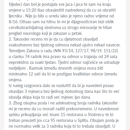
Sljedeci dan bol je postajala sve jaca i jaca te sam na kraju
smjene u 15:20 išao obavjestiti nadredenoj da cu se obratiti
ljecniku . Nije ju bilo u uredu iako je njeno radno vrijeme od
8/16. Otisao sam na hitnu te mi je dijagnosticiran tezi oblik
cervikobranhijalnog sindroma uz strogo mirovanje te hitan
pregled neurologa koji je zakazan u petak.
2. Takooder receno mi je da cu djelatnost obavljati
svakodnevno bez tjednog odmora nekad ujutro nekad navecer.
Temeljem Zakona o radu (NN 93/14, 127/17, 98/19, 151/22)
u clanku 74 radnik ima pravo na odmor u trajanju od 24 sata
neprekidno za svaki tjedan. Tjedni odmor najčešće se odraduje
nedjeljom . Razmak između dnevnih smjena mora biti
minimalno 12 sati da bi se postigao kvalitetan odmor izmedu
smjena.
Iz našeg razgovora dalo se naslutiti da bi ja navedeni posao
obavljao 3 mjeseca bez ijednog slobodnog dana kao što to već
obavlja ekipa koja to radi već mjesec ipo dana.
3. Zbog obujma posla i ne adekvatnog broja radnika takoođer
mi je receno da cu morati raditi prekovremeno. U navedenom
spisku prikupljanja već imam 15 restorana u Stobrecu te bi
trebao preuzeti jos cca 95 restorana u Splitu. Obujam posla je
ne normalno velik za 3 radnika koja bi to trebala obavljati. U