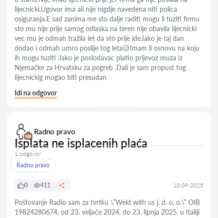
lijecnicki.Ugovor ima ali nije nigdje navedena niti polica
osiguranja.E sad zanima me sto dalje raditi mogu li tuziti firmu
sto mu nije prije samog odlaska na teren nije obavila lijecnicki
vec mu je odmah tražila let da sto prije ide.Iako je taj dan
dodao i odmah umro poslije tog leta😥Imam li osnovu na koju
ih mogu tuziti .Iako je poslodavac platio prijevoz muza iz
Njemačke za Hrvatsku za pogreb .Dali je sam propust tog
lijecnickig mogao biti presudan
Idi na odgovor
Radno pravo
Isplata ne isplacenih plaća
1 odgovor
Radno pravo
0
411
10.09.2025
Poštovanje Radio sam za tvrtku \”Weld with us j. d. o. o.\” OIB
19824280674, od 23. veljače 2024. do 23. lipnja 2025. u Italiji