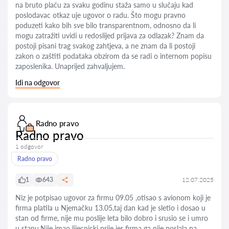
na bruto plaću za svaku godinu staža samo u slučaju kad
poslodavac otkaz uje ugovor o radu. Što mogu pravno
poduzeti kako bih sve bilo transparentnom, odnosno da li
mogu zatražiti uvidi u redoslijed prijava za odlazak? Znam da
postoji pisani trag svakog zahtjeva, a ne znam da li postoji
zakon o zaštiti podataka obzirom da se radi o internom popisu
zaposlenika. Unaprijed zahvaljujem.
Idi na odgovor
Radno pravo
Radno pravo
1 odgovor
Radno pravo
1
643
12.07.2025
Niz je potpisao ugovor za firmu 09.05 ,otisao s avionom koji je
firma platila u Njemačku 13.05,taj dan kad je sletio i dosao u
stan od firme, nije mu poslije leta bilo dobro i srusio se i umro
u stanu.Nije imao lijecnicki prije jer firma ga nije poslala na