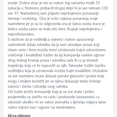
manje. Dobra stvar je sto su nakon tog sastanka mojih 15
Lokacija u Stobrecu prebacili drugoj ekipi te ja san nemam 110
vec 97. Nadredenoj sam prijavio neprimjereno ponasanje
deranje i mobbing . Ona je ocito svjesna ponasanja moje
nadredene jer je na to odgovorila ona je takva osoba inace je
dobra osoba samo se malo eto dere. Krajnje neprimjereno i
neprofesionalno.
S obzirom da je voditeljica svjesno i nakon upozorenja
nadredenih izdala odredbu da ja sam obavljam posao koji
nisam smio i time mozda meni uzrokovala trajno zdravstveno
ostečenje i invalidited tražim da joj kompanija raskine ugovor
zbog teskog krsenja prava i odredba rada ili cu ja dovesti
inspekciju koja ce to napraviti za njih. Takooder tražim ispriku
voditeljice koja je uzrokovala možda trajni invaliditet. Uostalom
za sve navedeno imam dokaze poruke glasovne i pozive koje
mogu i smijem koristiti jer se njima dokazuje tesko kršenje
zakona i zivota i zdravlja svog radnika.
Od tuzbe protiv kompanije koja je za sve znala i preko
povjerenika za zastitu na radu i poslovode (xxxxxxxxx) cu
odustati ukoliko mi se nakon povratka s lječenja osigura lakse
radno mjesto kao i ugovor na neodredeno.
Idi na odgovor