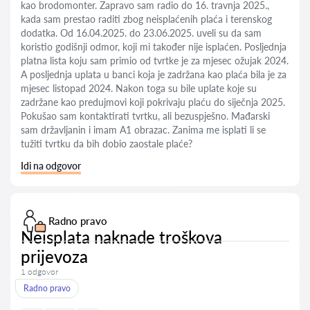
kao brodomonter. Zapravo sam radio do 16. travnja 2025.,
kada sam prestao raditi zbog neisplaćenih plaća i terenskog
dodatka. Od 16.04.2025. do 23.06.2025. uveli su da sam
koristio godišnji odmor, koji mi također nije isplaćen. Posljednja
platna lista koju sam primio od tvrtke je za mjesec ožujak 2024.
A posljednja uplata u banci koja je zadržana kao plaća bila je za
mjesec listopad 2024. Nakon toga su bile uplate koje su
zadržane kao predujmovi koji pokrivaju plaću do siječnja 2025.
Pokušao sam kontaktirati tvrtku, ali bezuspješno. Mađarski
sam državljanin i imam A1 obrazac. Zanima me isplati li se
tužiti tvrtku da bih dobio zaostale plaće?
Idi na odgovor
Radno pravo
Neisplata naknade troškova
prijevoza
1 odgovor
Radno pravo