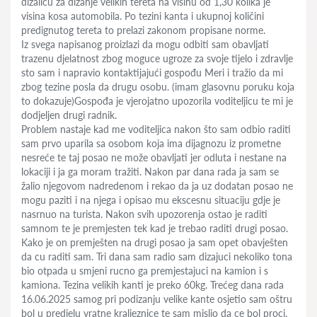
dizalicu za dizanje velikih tereta na visinu od 1,30 kolika je
visina kosa automobila. Po tezini kanta i ukupnoj količini
predignutog tereta to prelazi zakonom propisane norme.
Iz svega napisanog proizlazi da mogu odbiti sam obavljati
trazenu djelatnost zbog moguce ugroze za svoje tijelo i zdravlje
sto sam i napravio kontaktijajući gospođu Meri i tražio da mi
zbog tezine posla da drugu osobu. (imam glasovnu poruku koja
to dokazuje)Gospođa je vjerojatno upozorila voditeljicu te mi je
dodjeljen drugi radnik.
Problem nastaje kad me voditeljica nakon što sam odbio raditi
sam prvo uparila sa osobom koja ima dijagnozu iz prometne
nesreće te taj posao ne može obavljati jer odluta i nestane na
lokaciji i ja ga moram tražiti. Nakon par dana rada ja sam se
žalio njegovom nadredenom i rekao da ja uz dodatan posao ne
mogu paziti i na njega i opisao mu ekscesnu situaciju gdje je
nasrnuo na turista. Nakon svih upozorenja ostao je raditi
samnom te je premjesten tek kad je trebao raditi drugi posao.
Kako je on premješten na drugi posao ja sam opet obavješten
da cu raditi sam. Tri dana sam radio sam dizajuci nekoliko tona
bio otpada u smjeni rucno ga premjestajuci na kamion i s
kamiona. Tezina velikih kanti je preko 60kg. Trećeg dana rada
16.06.2025 samog pri podizanju velike kante osjetio sam oštru
bol u predjelu vratne kraljeznice te sam mislio da ce bol proci.