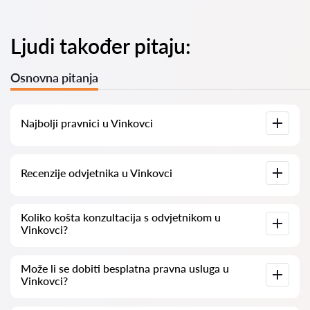
Ljudi također pitaju:
Osnovna pitanja
Najbolji pravnici u Vinkovci
Imamo popis najboljih pravnika u Vinkovci s potpunim
Recenzije odvjetnika u Vinkovci
informacijama. Cijene, recenzije, telefonski brojevi i adrese.
Na našoj platformi prikupljamo stvarne recenzije o
Koliko košta konzultacija s odvjetnikom u
odvjetnicima. Ne brišemo negativne recenzije niti postoji
Vinkovci?
mogućnost njihovog lažnog povećavanja.
Konzultacije s odvjetnicima u Vinkovci kreću se od 50 eur pa
Može li se dobiti besplatna pravna usluga u
nadalje (cijene mogu varirati ovisno o složenosti pitanja i
Vinkovci?
obliku odgovora).