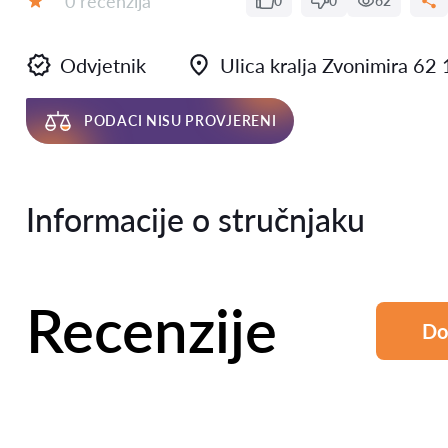
0 recenzija
0
0
62
Ocjena:
Odvjetnik
Ulica kralja Zvonimira 6
PODACI NISU PROVJERENI
Informacije o stručnjaku
Recenzije
Do