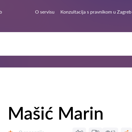
b
O servisu
Konzultacija s pravnikom u Zagreb
Mašić Marin
Recenzija: