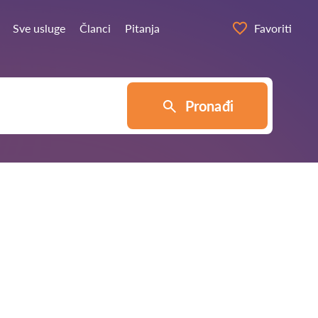
Sve usluge
Članci
Pitanja
Favoriti
Pronađi