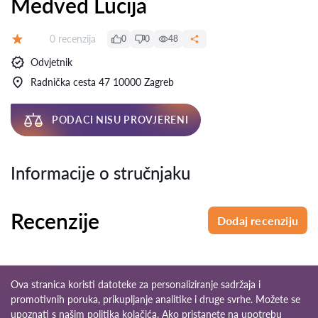
Medved Lucija
Recenzija:
0 recenzija
0
0
48
Ocjena:
Odvjetnik
Radnička cesta 47 10000 Zagreb
PODACI NISU PROVJERENI
Informacije o stručnjaku
Recenzije
Dodaj recenziju
Ova stranica koristi datoteke za personaliziranje sadržaja i
promotivnih poruka, prikupljanje analitike i druge svrhe. Možete se
upoznati s našim
politika kolačića
. Ako pristanete na upotrebu