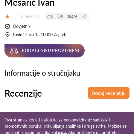
Mesarić Ivan
Recenzija:
0 recenzija
0
0
274
Ocjena:
Odvjetnik
Lovinčićeva 1a 10000 Zagreb
PODACI NISU PROVJERENI
Informacije o stručnjaku
Recenzije
Dodaj recenziju
Ova stranica koristi datoteke za personaliziranje sadržaja i
promotivnih poruka, prikupljanje analitike i druge svrhe. Možete se
upoznati s našim
politika kolačića
. Ako pristanete na upotrebu