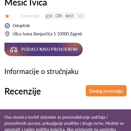
Mesić Ivica
Recenzija:
0 recenzija
0
0
83
Ocjena:
Odvjetnik
Ulica Ivana Banjavčića 5 10000 Zagreb
PODACI NISU PROVJERENI
Informacije o stručnjaku
Recenzije
Dodaj recenziju
Ova stranica koristi datoteke za personaliziranje sadržaja i
promotivnih poruka, prikupljanje analitike i druge svrhe. Možete se
upoznati s našim
politika kolačića
. Ako pristanete na upotrebu