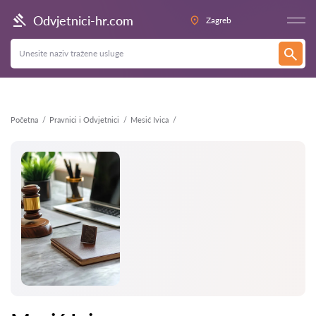
Natrag
Odvjetnici-hr.com
Zagreb
Početna
Pravnici i Odvjetnici
Mesić Ivica