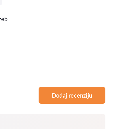
reb
Dodaj recenziju