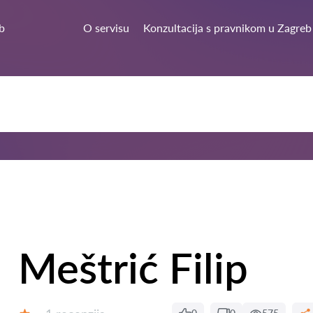
b
O servisu
Konzultacija s pravnikom u Zagreb
Meštrić Filip
Recenzija: