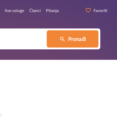
Sve usluge
Članci
Pitanja
Favoriti
Pronađi