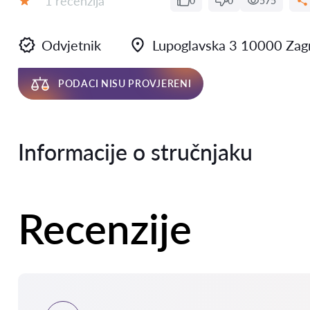
1 recenzija
0
0
575
Ocjena:
Odvjetnik
Lupoglavska 3 10000 Zag
PODACI NISU PROVJERENI
Informacije o stručnjaku
Recenzije