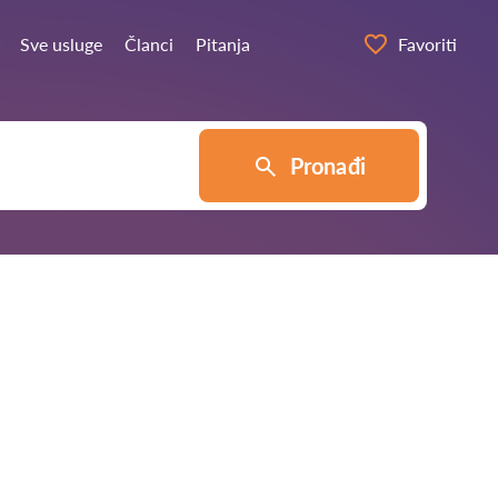
Sve usluge
Članci
Pitanja
Favoriti
Pronađi