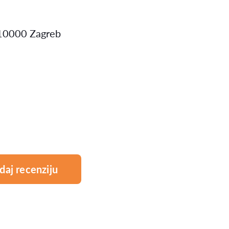
 10000 Zagreb
daj recenziju