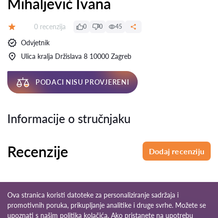
Mihaljević Ivana
Recenzija:
0 recenzija
0
0
45
Ocjena:
Odvjetnik
Ulica kralja Držislava 8 10000 Zagreb
PODACI NISU PROVJERENI
Informacije o stručnjaku
Recenzije
Dodaj recenziju
Ova stranica koristi datoteke za personaliziranje sadržaja i
promotivnih poruka, prikupljanje analitike i druge svrhe. Možete se
upoznati s našim
politika kolačića
. Ako pristanete na upotrebu